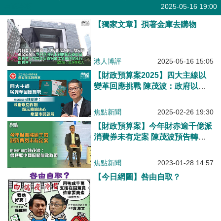
有聲專欄
2025-05-16 19:00
【獨家文章】孭著金庫去購物
港人博評
2025-05-16 15:05
【財政預算案2025】四大主線以
變革回應挑戰 陳茂波：政府以身
作則 顯示節流決心 希望市民諒解
焦點新聞
2025-02-26 19:30
【財政預算案】今年財赤逾千億派
消費券未有定案 陳茂波預告轉取
中間偏鬆財政政策
焦點新聞
2023-01-28 14:57
【今日網圖】咎由自取？