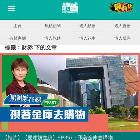
主頁
焦點新聞
港人點播
港人直播
有聲專欄
港人觀點
港人花生
港人博評
標籤：財赤 下的文章
【短片】【屈穎妍在線】EP357：孭著金庫去購物