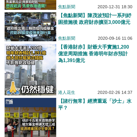
焦點新聞
2020-12-31 18:30
【焦點新聞】陳茂波預計一系列紓
困措施後 政府財赤擴至3,000億元
焦點新聞
2020-09-16 11:06
【香港財赤】財爺大手實施1,200
億逆周期措施 香港明年財赤預計
為1,391億元
港人花生
2020-02-26 14:37
【諸行無常】經濟重返「沙士」水
平？