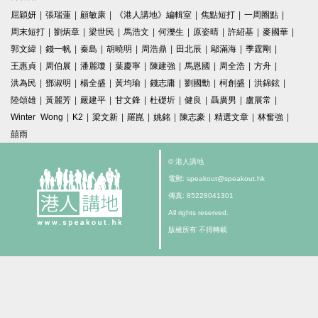
屈穎妍
|
張瑞蓮
|
顧敏康
|
《港人講地》編輯室
|
焦點短打
|
一周圈點
|
周末短打
|
劉炳章
|
梁世民
|
馬浩文
|
何濼生
|
原姿晴
|
許紹基
|
麥國華
|
郭文緯
|
錢一帆
|
秦島
|
胡曉明
|
周浩鼎
|
田北辰
|
鄔滿海
|
季霆剛
|
王惠貞
|
周伯展
|
潘麗瓊
|
葉慶寧
|
陳建強
|
馬恩國
|
周全浩
|
方舟
|
洪為民
|
鄧淑明
|
楊全盛
|
黃均瑜
|
錢志庸
|
劉國勳
|
柯創盛
|
洪錦鉉
|
陸頌雄
|
黃麗芳
|
嚴建平
|
甘文鋒
|
杜礎圻
|
健良
|
聶廣男
|
盧展常
|
Winter Wong
|
K2
|
梁文新
|
羅崑
|
姚銘
|
陳志豪
|
精選文章
|
林奮強
|
囍雨
© 港人講地
電郵: speakout@speakout.hk
傳真: 85228041301
All rights reserved.
版權所有 不得轉載