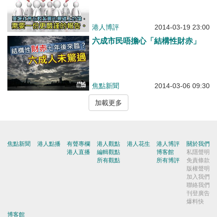
港人博評
2014-03-19 23:00
六成市民唔擔心「結構性財赤」
焦點新聞
2014-03-06 09:30
加載更多
焦點新聞
港人點播
有聲專欄
港人觀點
港人花生
港人博評
關於我們
港人直播
編輯觀點
博客館
私隱聲明
所有觀點
所有博評
免責條款
版權聲明
加入我們
聯絡我們
刊登廣告
爆料快
博客館