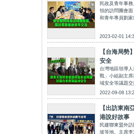
民政及青年事務
領的訪問團會面
和青年專員劉家
2023-02-01 14:
【台海局勢
安全
台灣地區領導人
戰」小組副主席墨
域安全等議題交
2022-09-08 13:
【出訪東南
港說好故事
民建聯東盟外訪
坡等地。主席李