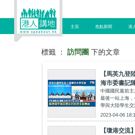
主頁
焦點新聞
港
標籤 ：
訪問團
下的文章
【馬英九登
海市委書記
中國國民黨前主
最後一站上海，
學與大陸學生交
2023-04-06 18:
【瓊港交流