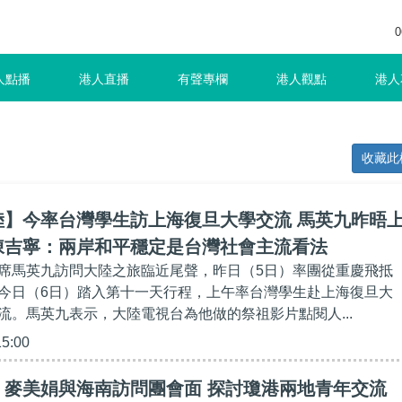
0
人點播
港人直播
有聲專欄
港人觀點
港人
收藏此
陸】今率台灣學生訪上海復旦大學交流 馬英九昨晤
陳吉寧：兩岸和平穩定是台灣社會主流看法
席馬英九訪問大陸之旅臨近尾聲，昨日（5日）率團從重慶飛抵
今日（6日）踏入第十一天行程，上午率台灣學生赴上海復旦大
流。馬英九表示，大陸電視台為他做的祭祖影片點閱人...
15:00
】麥美娟與海南訪問團會面 探討瓊港兩地青年交流