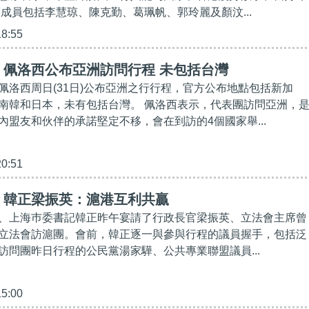
團成員包括李慧琼、陳克勤、葛珮帆、郭玲麗及顏汶...
18:55
】佩洛西公布亞洲訪問行程 未包括台灣
佩洛西周日(31日)公布亞洲之行行程，官方公布地點包括新加
南韓和日本，未有包括台灣。 佩洛西表示，代表團訪問亞洲，
內盟友和伙伴的承諾堅定不移，會在到訪的4個國家舉...
20:51
】韓正梁振英：滬港互利共贏
、上海巿委書記韓正昨午宴請了行政長官梁振英、立法會主席曾
立法會訪滬團。會前，韓正逐一與參與行程的議員握手，包括泛
訪問團昨日行程的公民黨湯家驊、公共專業聯盟議員...
15:00