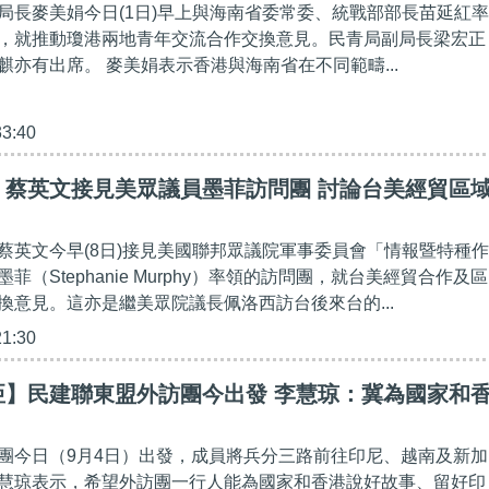
局長麥美娟今日(1日)早上與海南省委常委、統戰部部長苗延紅率
，就推動瓊港兩地青年交流合作交換意見。民青局副局長梁宏正
麒亦有出席。 麥美娟表示香港與海南省在不同範疇...
33:40
】蔡英文接見美眾議員墨菲訪問團 討論台美經貿區
蔡英文今早(8日)接見美國聯邦眾議院軍事委員會「情報暨特種作
菲（Stephanie Murphy）率領的訪問團，就台美經貿合作及區
換意見。這亦是繼美眾院議長佩洛西訪台後來台的...
21:30
亞】民建聯東盟外訪團今出發 李慧琼：冀為國家和
團今日（9月4日）出發，成員將兵分三路前往印尼、越南及新加
慧琼表示，希望外訪團一行人能為國家和香港說好故事、留好印