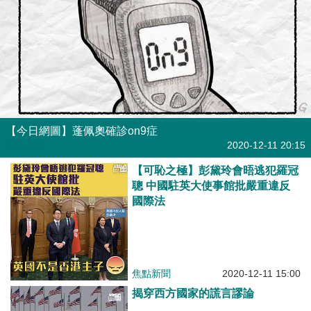
【今日網圖】蓬佩奧確診on9症
港人花生
2020-12-11 20:15
【可恥之極】彭黛玲會晤逃犯羅冠
聰 中國駐英大使事館批嚴重違反
國際法
焦點新聞
2020-12-11 15:00
揭穿西方國家的謊言謬論