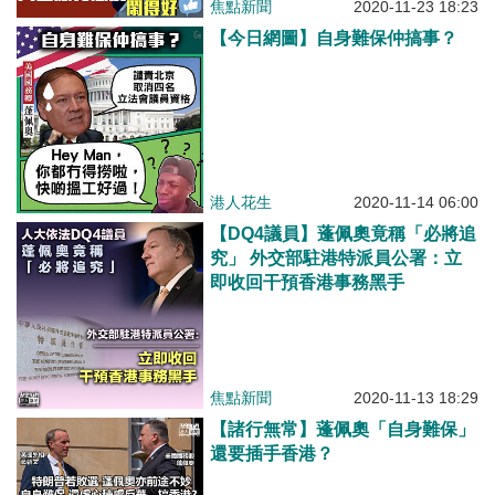
焦點新聞
2020-11-23 18:23
【今日網圖】自身難保仲搞事？
港人花生
2020-11-14 06:00
【DQ4議員】蓬佩奧竟稱「必將追
究」 外交部駐港特派員公署：立
即收回干預香港事務黑手
焦點新聞
2020-11-13 18:29
【諸行無常】蓬佩奧「自身難保」
還要插手香港？