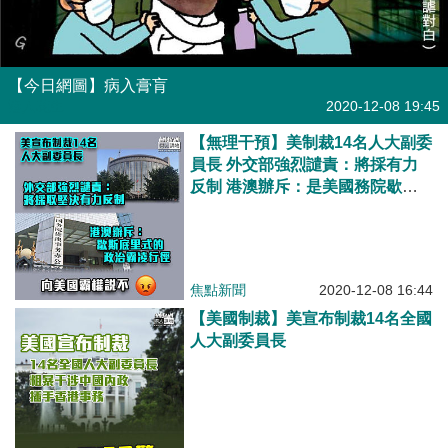
【今日網圖】病入膏肓
港人花生
2020-12-08 19:45
【無理干預】美制裁14名人大副委
員長 外交部強烈譴責：將採有力
反制 港澳辦斥：是美國務院歇斯
底里式的政治霸凌行徑
焦點新聞
2020-12-08 16:44
【美國制裁】美宣布制裁14名全國
人大副委員長