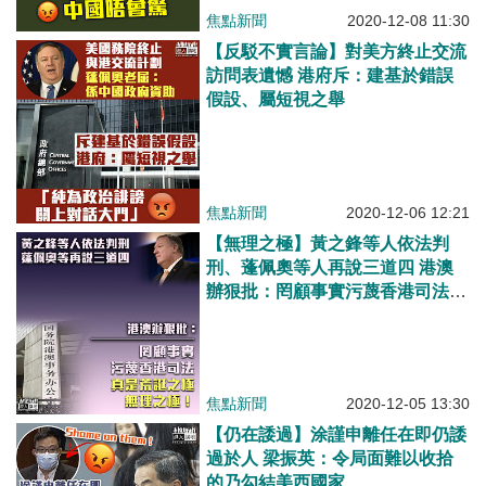
焦點新聞
2020-12-08 11:30
【反駁不實言論】對美方終止交流
訪問表遺憾 港府斥：建基於錯誤
假設、屬短視之舉
焦點新聞
2020-12-06 12:21
【無理之極】黃之鋒等人依法判
刑、蓬佩奧等人再說三道四 港澳
辦狠批：罔顧事實污蔑香港司法荒
誕之極
焦點新聞
2020-12-05 13:30
【仍在諉過】涂謹申離任在即仍諉
過於人 梁振英：令局面難以收拾
的乃勾結美西國家