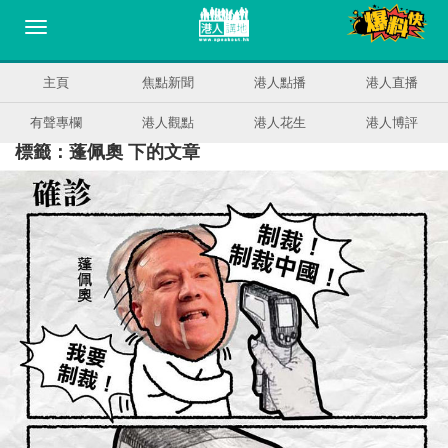
主頁
焦點新聞
港人點播
港人直播
有聲專欄
港人觀點
港人花生
港人博評
標籤：蓬佩奧 下的文章