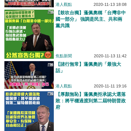
港人觀點
2020-11-13 18:08
【鼓吹台獨】蓬佩奧稱「台灣非中
國一部分」 強調是民主、共和兩
黨共識
焦點新聞
2020-11-13 11:42
【諸行無常】蓬佩奧的「最強大
話」
港人觀點
2020-11-11 19:16
【厚顏無恥】蓬佩奧拒承認大選落
敗：將平穩過渡到第二屆特朗普政
府