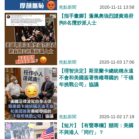
焦點新聞
2020-11-11 13:58
【指手畫腳】蓬佩奧強烈譴責港府
拘8名攬炒派人士
焦點新聞
2020-11-03 17:06
【理智決定】斯里蘭卡總統稱永遠
不會和美國簽署喪權辱國的「千禧
年挑戰公司」協議
焦點新聞
2020-11-02 17:18
【短片】【有聲專欄】囍雨：美國
不與港人「同行」？