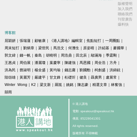
版權聲明
加入我們
聯絡我們
刊登廣告
爆料快
博客館
屈穎妍
|
張瑞蓮
|
顧敏康
|
《港人講地》編輯室
|
焦點短打
|
一周圈點
|
周末短打
|
劉炳章
|
梁世民
|
馬浩文
|
何濼生
|
原姿晴
|
許紹基
|
麥國華
|
郭文緯
|
錢一帆
|
秦島
|
胡曉明
|
周浩鼎
|
田北辰
|
鄔滿海
|
季霆剛
|
王惠貞
|
周伯展
|
潘麗瓊
|
葉慶寧
|
陳建強
|
馬恩國
|
周全浩
|
方舟
|
洪為民
|
鄧淑明
|
楊全盛
|
黃均瑜
|
錢志庸
|
劉國勳
|
柯創盛
|
洪錦鉉
|
陸頌雄
|
黃麗芳
|
嚴建平
|
甘文鋒
|
杜礎圻
|
健良
|
聶廣男
|
盧展常
|
Winter Wong
|
K2
|
梁文新
|
羅崑
|
姚銘
|
陳志豪
|
精選文章
|
林奮強
|
囍雨
© 港人講地
電郵: speakout@speakout.hk
傳真: 85228041301
All rights reserved.
版權所有 不得轉載