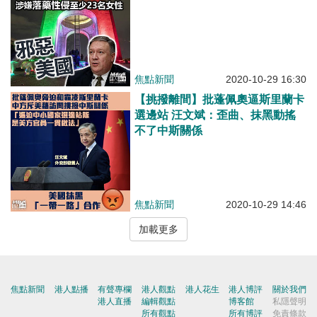
焦點新聞
2020-10-29 16:30
【挑撥離間】批蓬佩奧逼斯里蘭卡
選邊站 汪文斌：歪曲、抹黑動搖
不了中斯關係
焦點新聞
2020-10-29 14:46
加載更多
焦點新聞
港人點播
有聲專欄
港人觀點
港人花生
港人博評
關於我們
港人直播
編輯觀點
博客館
私隱聲明
所有觀點
所有博評
免責條款