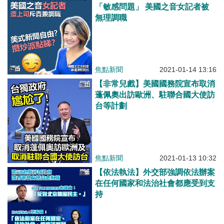
「敏感問題」 美國之音女記者被
無理調職
焦點新聞
2021-01-14 13:16
【非常兒戲】美國國務院宣布取消
蓬佩奧出訪歐洲、駐聯合國大使訪
台等計劃
焦點新聞
2021-01-13 10:32
【依法執法】外交部強調依法辦案
在任何國家和法治社會都應受到支
持