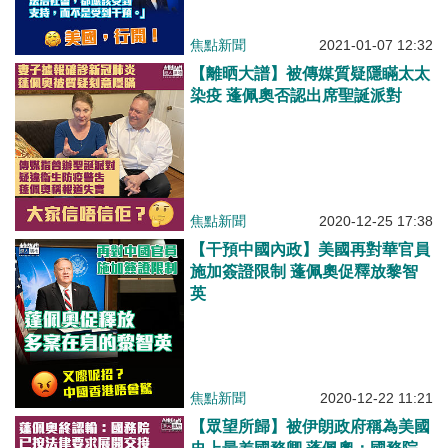
焦點新聞
2021-01-07 12:32
【離晒大譜】被傳媒質疑隱瞞太太
染疫 蓬佩奧否認出席聖誕派對
焦點新聞
2020-12-25 17:38
【干預中國內政】美國再對華官員
施加簽證限制 蓬佩奧促釋放黎智
英
焦點新聞
2020-12-22 11:21
【眾望所歸】被伊朗政府稱為美國