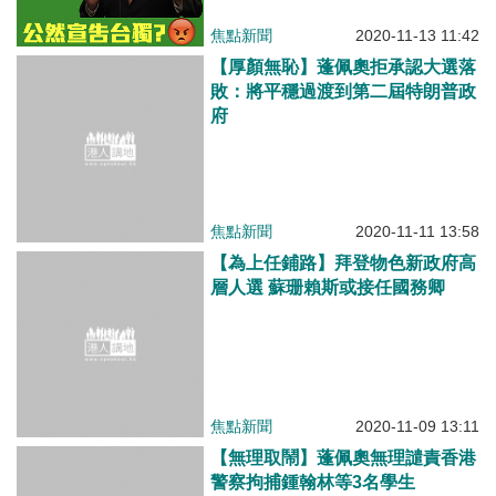
焦點新聞
2020-11-13 11:42
【厚顏無恥】蓬佩奧拒承認大選落
敗：將平穩過渡到第二屆特朗普政
府
焦點新聞
2020-11-11 13:58
【為上任鋪路】拜登物色新政府高
層人選 蘇珊賴斯或接任國務卿
焦點新聞
2020-11-09 13:11
【無理取鬧】蓬佩奧無理譴責香港
警察拘捕鍾翰林等3名學生