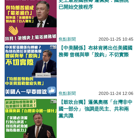
史上最差國務卿 蓬佩奧：國務院
已開始交接程序
焦點新聞
2020-11-25 10:45
【中美關係】布林肯將出任美國國
務卿 曾稱與華「脫鈎」不切實際
焦點新聞
2020-11-24 12:06
【鼓吹台獨】蓬佩奧稱「台灣非中
國一部分」 強調是民主、共和兩
黨共識