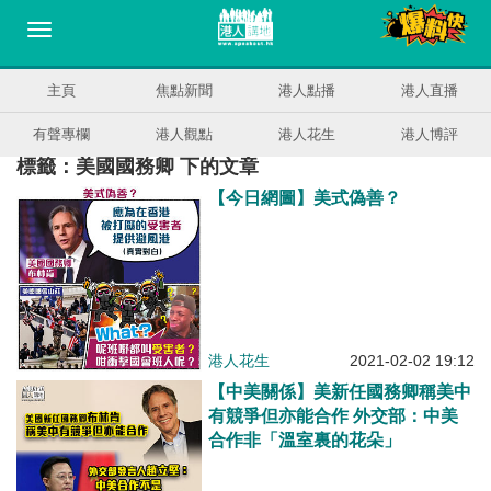
主頁
焦點新聞
港人點播
港人直播
有聲專欄
港人觀點
港人花生
港人博評
標籤：美國國務卿 下的文章
【今日網圖】美式偽善？
港人花生
2021-02-02 19:12
【中美關係】美新任國務卿稱美中
有競爭但亦能合作 外交部：中美
合作非「溫室裏的花朵」