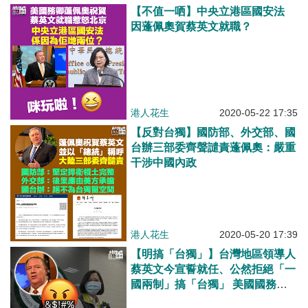
【不值一哂】中央立港區國安法
因蓬佩奧賀蔡英文就職？
港人花生
2020-05-22 17:35
【反對台獨】國防部、外交部、國
台辦三部委齊聲譴責蓬佩奧：嚴重
干涉中國內政
港人花生
2020-05-20 17:39
【明搞「台獨」】台灣地區領導人
蔡英文今宣誓就任、公然拒絕「一
國兩制」搞「台獨」 美國國務卿
蓬佩奧親自發賀電、挑釁大陸意圖