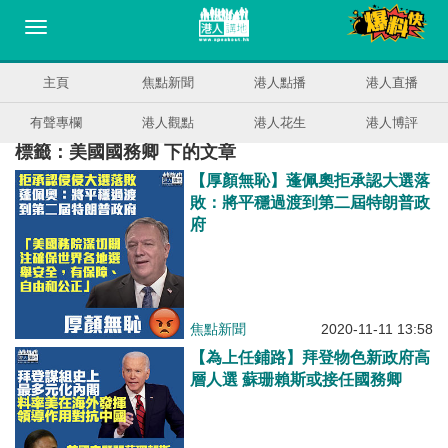
主頁
焦點新聞
港人點播
港人直播
有聲專欄
港人觀點
港人花生
港人博評
標籤：美國國務卿 下的文章
【厚顏無恥】蓬佩奧拒承認大選落
敗：將平穩過渡到第二屆特朗普政
府
焦點新聞
2020-11-11 13:58
【為上任鋪路】拜登物色新政府高
層人選 蘇珊賴斯或接任國務卿