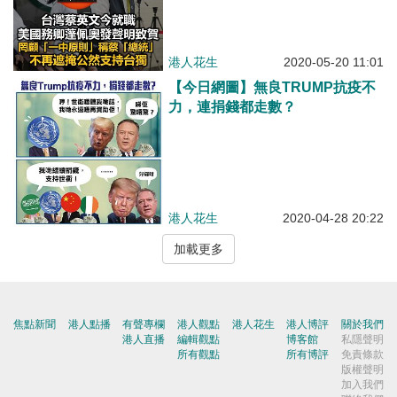
昭然若揭
港人花生
2020-05-20 11:01
【今日網圖】無良TRUMP抗疫不
力，連捐錢都走數？
港人花生
2020-04-28 20:22
加載更多
焦點新聞
港人點播
有聲專欄
港人觀點
港人花生
港人博評
關於我們
港人直播
編輯觀點
博客館
私隱聲明
所有觀點
所有博評
免責條款
版權聲明
加入我們