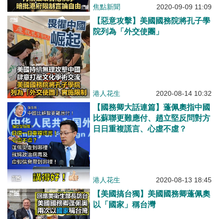
焦點新聞
2020-09-09 11:09
【惡意攻擊】美國國務院將孔子學
院列為「外交使團」
港人花生
2020-08-14 10:32
【國務卿大話連篇】蓬佩奧指中國
比蘇聯更難應付、趙立堅反問對方
日日重複謊言、心虛不虛？
港人花生
2020-08-13 18:45
【美國搞台獨】美國國務卿蓬佩奧
以「國家」稱台灣