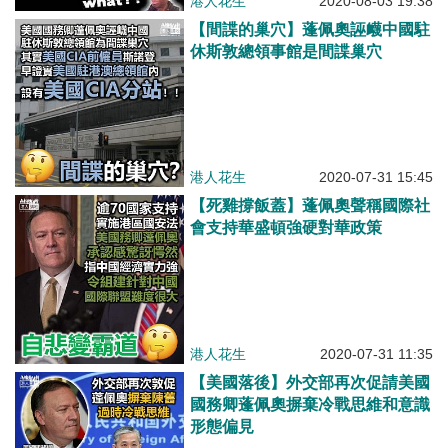
港人花生
2020-08-03 19:38
【間諜的巢穴】蓬佩奧誣衊中國駐
休斯敦總領事館是間諜巢穴
港人花生
2020-07-31 15:45
【死雞撐飯蓋】蓬佩奧聲稱國際社
會支持華盛頓強硬對華政策
港人花生
2020-07-31 11:35
【美國落後】外交部再次促請美國
國務卿蓬佩奧摒棄冷戰思維和意識
形態偏見