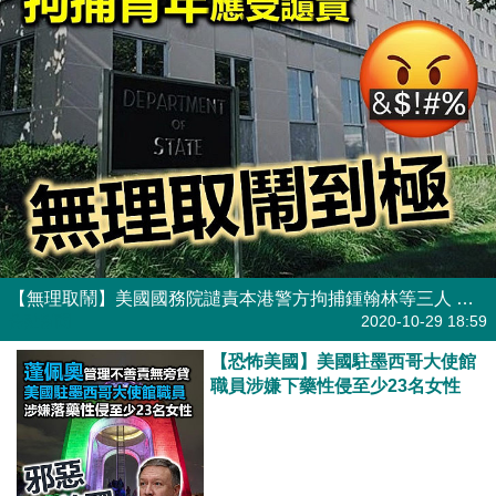
【無理取鬧】美國國務院譴責本港警方拘捕鍾翰林等三人 稱在咖啡室拘捕青年應受讉責
焦點新聞
2020-10-29 18:59
【恐怖美國】美國駐墨西哥大使館
職員涉嫌下藥性侵至少23名女性