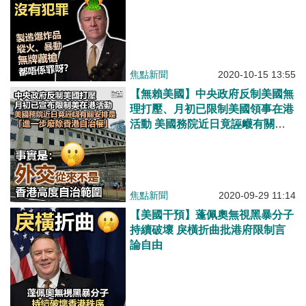
焦點新聞
2020-10-15 13:55
【無賴美國】中央政府反制美國無
理打壓、月初已限制美國領事在港
活動 美國務院近日竟誣衊有關安
排是「進一步廢除香港自治權」
焦點新聞
2020-09-29 11:14
【美國干預】蓬佩奧無視黑暴分子
持續破壞 戾橫折曲批港府限制言
論自由