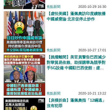
焦點新聞
2020-10-29 16:30
【虛怯美國】蓬佩奧訪印度續散播
中國威脅論 北京促停止炒作
焦點新聞
2020-10-27 17:01
【挑撥離間】美官員警告巴西減少
對華貿易依賴、助採購華為競爭對
手5G設備 中國駐巴西使館：虛構
所謂「中國威脅」、撈取政治私利
焦點新聞
2020-10-21 13:22
【戾橫折曲】蓬佩奧指「12瞞逃」
沒有犯罪