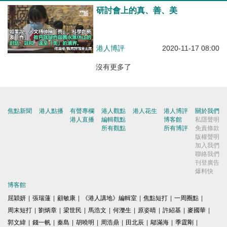
研討會上的真、善、美
港人博評
2020-11-17 08:00
沒有更多了
焦點新聞
港人點播
有聲專欄
港人觀點
港人花生
港人博評
關於我們
港人直播
編輯觀點
博客館
私隱聲明
所有觀點
所有博評
免責條款
版權聲明
加入我們
聯絡我們
刊登廣告
爆料快
博客館
屈穎妍
|
張瑞蓮
|
顧敏康
|
《港人講地》編輯室
|
焦點短打
|
一周圈點
|
周末短打
|
劉炳章
|
梁世民
|
馬浩文
|
何濼生
|
原姿晴
|
許紹基
|
麥國華
|
郭文緯
|
錢一帆
|
秦島
|
胡曉明
|
周浩鼎
|
田北辰
|
鄔滿海
|
季霆剛
|