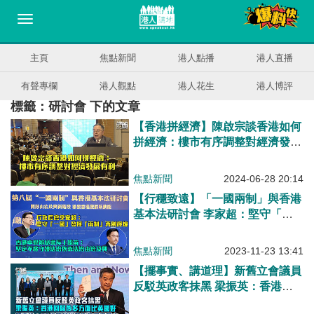
主頁
焦點新聞
港人點播
港人直播
有聲專欄
港人觀點
港人花生
港人博評
標籤：研討會 下的文章
【香港拼經濟】陳啟宗談香港如何
拼經濟：樓市有序調整對經濟發展
有利
焦點新聞
2024-06-28 20:14
【行穩致遠】「一國兩制」與香港
基本法研討會 李家超：堅守「一
國」發揮「兩制」再創輝煌 王松
苗：堅定不移守護法治依靠法治由
焦點新聞
2023-11-23 13:41
治及興
【擺事實、講道理】新舊立會議員
反駁英政客抹黑 梁振英：香港回
歸後多方面比英國好 譚惠珠：97