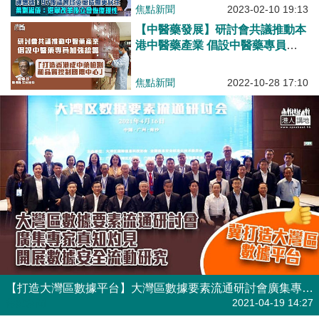
後議會比英治時期更民主 葉劉淑
焦點新聞
2023-02-10 19:13
儀：選舉改革後立會恢復理性
【中醫藥發展】研討會共議推動本
港中醫藥產業 倡設中醫藥專員加
強統籌
焦點新聞
2022-10-28 17:10
【打造大灣區數據平台】大灣區數據要素流通研討會廣集專家意見 開展數據安全流動研究
焦點新聞
2021-04-19 14:27