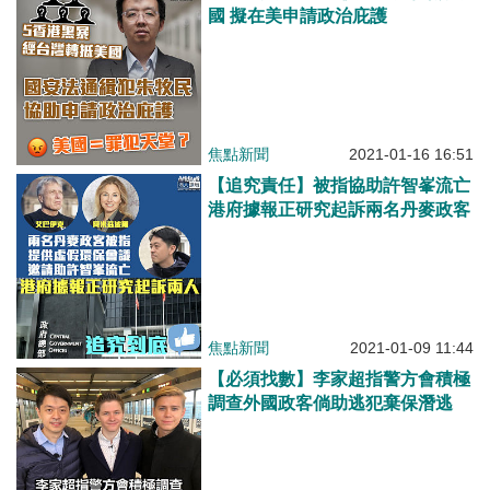
國 擬在美申請政治庇護
焦點新聞
2021-01-16 16:51
【追究責任】被指協助許智峯流亡
港府據報正研究起訴兩名丹麥政客
焦點新聞
2021-01-09 11:44
【必須找數】李家超指警方會積極
調查外國政客倘助逃犯棄保潛逃