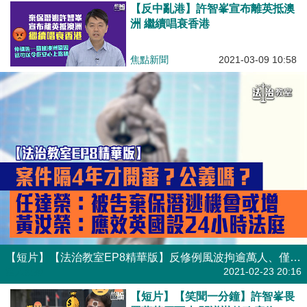
【反中亂港】許智峯宣布離英抵澳
洲 繼續唱衰香港
焦點新聞
2021-03-09 10:58
【短片】【法治教室EP8精華版】反修例風波拘逾萬人、僅二千多人被檢控 任達榮：被告棄保潛逃機會或增加 黃汝榮：應效法英國設24小時法庭、盡快處理案件彰顯公義
港人點播
2021-02-23 20:16
【短片】【笑聞一分鐘】許智峯畏