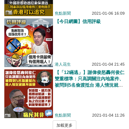
焦點新聞
2021-01-06 16:09
【今日網圖】信用評級
港人花生
2021-01-04 21:45
【「12瞞逃」】謝偉俊怒轟何俊仁
雙重標準：只高調關注內地案件、
被問到5名偷渡抵台 港人情況就稱
不清楚
焦點新聞
2021-01-04 11:26
加載更多