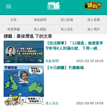
主頁
焦點新聞
港人點播
港人直播
有聲專欄
港人觀點
港人花生
港人博評
標籤：棄保潛逃 下的文章
【依法辦事】「12滿逃」偷渡案李
宇軒等8人刑滿出獄、下周一經深
圳灣返港移交港警
焦點新聞
2021-03-19 18:03
【今日網圖】冇腳瘋鴿
港人花生
2021-03-09 19:59