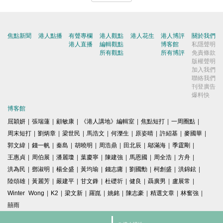
焦點新聞
港人點播
有聲專欄
港人觀點
港人花生
港人博評
關於我們
港人直播
編輯觀點
博客館
私隱聲明
所有觀點
所有博評
免責條款
版權聲明
加入我們
聯絡我們
刊登廣告
爆料快
博客館
屈穎妍
|
張瑞蓮
|
顧敏康
|
《港人講地》編輯室
|
焦點短打
|
一周圈點
|
周末短打
|
劉炳章
|
梁世民
|
馬浩文
|
何濼生
|
原姿晴
|
許紹基
|
麥國華
|
郭文緯
|
錢一帆
|
秦島
|
胡曉明
|
周浩鼎
|
田北辰
|
鄔滿海
|
季霆剛
|
王惠貞
|
周伯展
|
潘麗瓊
|
葉慶寧
|
陳建強
|
馬恩國
|
周全浩
|
方舟
|
洪為民
|
鄧淑明
|
楊全盛
|
黃均瑜
|
錢志庸
|
劉國勳
|
柯創盛
|
洪錦鉉
|
陸頌雄
|
黃麗芳
|
嚴建平
|
甘文鋒
|
杜礎圻
|
健良
|
聶廣男
|
盧展常
|
Winter Wong
|
K2
|
梁文新
|
羅崑
|
姚銘
|
陳志豪
|
精選文章
|
林奮強
|
囍雨