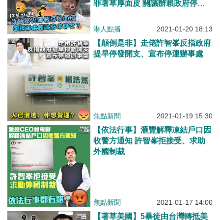
罪著草厚面皮 關議辦賴政府停開
支？
港人點播
2021-01-20 18:13
【顛倒是非】走佬許智峯反指政府
提早停發開支、宣布停運辦事處
焦點新聞
2021-01-19 15:30
【依法行事】滙豐解釋凍結戶口因
收警方通知 許智峯拒接受、求助
外國制裁
焦點新聞
2021-01-17 14:00
【著草美國】5暴徒由台灣轉抵美