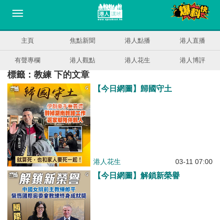
主頁
焦點新聞
港人點播
港人直播
有聲專欄
港人觀點
港人花生
港人博評
標籤：教練 下的文章
【今日網圖】歸國守土
港人花生
03-11 07:00
【今日網圖】解鎖新榮譽