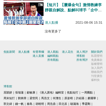
【短片】【屢爆金句】激情教練李
靜親自解說、點解叫球手「企中
間」？贏波「最多謝自己」？乜係
「奇兵出奇蹟」？為女隊員打幾
港人點播
2021-08-06 15:31
分？
沒有更多了
焦點新聞
港人點播
有聲專欄
港人觀點
港人花生
港人博評
關於我們
港人直播
編輯觀點
博客館
私隱聲明
所有觀點
所有博評
免責條款
版權聲明
加入我們
聯絡我們
刊登廣告
爆料快
博客館
屈穎妍
|
張瑞蓮
|
顧敏康
|
《港人講地》編輯室
|
焦點短打
|
一周圈點
|
周末短打
|
劉炳章
|
梁世民
|
馬浩文
|
何濼生
|
原姿晴
|
許紹基
|
麥國華
|
郭文緯
|
錢一帆
|
秦島
|
胡曉明
|
周浩鼎
|
田北辰
|
鄔滿海
|
季霆剛
|