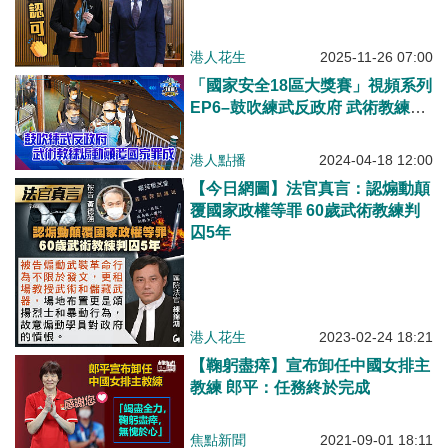
港人花生
2025-11-26 07:00
「國家安全18區大獎賽」視頻系列
EP6–鼓吹練武反政府 武術教練煽
動顛覆國家罪成
港人點播
2024-04-18 12:00
【今日網圖】法官真言：認煽動顛
覆國家政權等罪 60歲武術教練判
囚5年
港人花生
2023-02-24 18:21
【鞠躬盡瘁】宣布卸任中國女排主
教練 郎平：任務終於完成
焦點新聞
2021-09-01 18:11