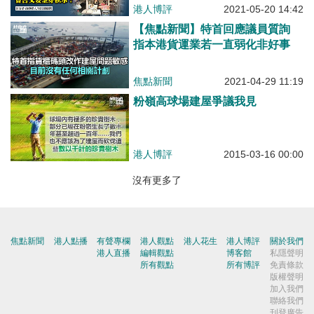
港人博評
2021-05-20 14:42
【焦點新聞】特首回應議員質詢
指本港貨運業若一直弱化非好事
焦點新聞
2021-04-29 11:19
粉嶺高球場建屋爭議我見
港人博評
2015-03-16 00:00
沒有更多了
焦點新聞
港人點播
有聲專欄
港人觀點
港人花生
港人博評
關於我們
港人直播
編輯觀點
博客館
私隱聲明
所有觀點
所有博評
免責條款
版權聲明
加入我們
聯絡我們
刊登廣告