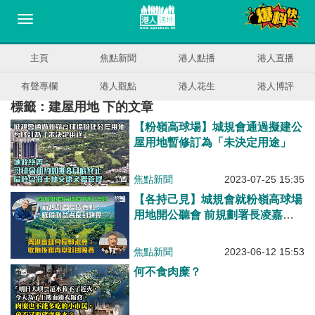
主頁
焦點新聞
港人點播
港人直播
有聲專欄
港人觀點
港人花生
港人博評
標籤：建屋用地 下的文章
【粉嶺高球場】城規會通過擬建公
屋用地暫修訂為「未決定用途」
焦點新聞
2023-07-25 15:35
【各持己見】城規會就粉嶺高球場
用地開公聽會 前規劃署長凌嘉勤
批既得利益者反建屋 高球會長稱
難再辦國際賽
焦點新聞
2023-06-12 15:53
何不食肉糜？