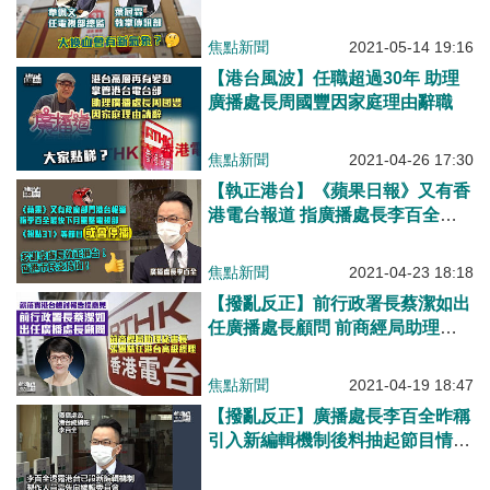
訊部
焦點新聞
2021-05-14 19:16
【港台風波】任職超過30年 助理
廣播處長周國豐因家庭理由辭職
焦點新聞
2021-04-26 17:30
【執正港台】《蘋果日報》又有香
港電台報道 指廣播處長李百全最
快下月重整電視部 《視點31》等
節目或會停播
焦點新聞
2021-04-23 18:18
【撥亂反正】前行政署長蔡潔如出
任廣播處長顧問 前商經局助理秘
書長張恩慈任港台高級經理
焦點新聞
2021-04-19 18:47
【撥亂反正】廣播處長李百全昨稱
引入新編輯機制後料抽起節目情況
將減