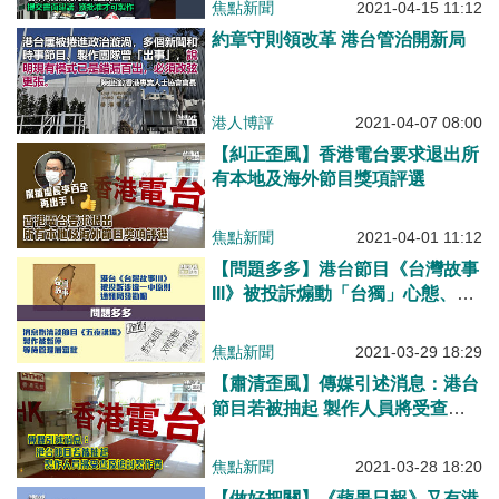
焦點新聞
2021-04-15 11:12
約章守則領改革 港台管治開新局
港人博評
2021-04-07 08:00
【糾正歪風】香港電台要求退出所
有本地及海外節目獎項評選
焦點新聞
2021-04-01 11:12
【問題多多】港台節目《台灣故事
III》被投訴煽動「台獨」心態、通
訊局發勸喻 消息指清談節目《五
夜講場》製作被暫停、等待管理層
焦點新聞
2021-03-29 18:29
審批
【肅清歪風】傳媒引述消息：港台
節目若被抽起 製作人員將受查及
追討製作費
焦點新聞
2021-03-28 18:20
【做好把關】《蘋果日報》又有港