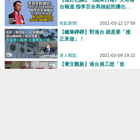
台報道 指李百全再抽起拒播出
《香港故事》、曲線證明李百全有
做好廣播處長工作
焦點新聞
2021-03-12 17:58
【鐵筆錚錚】對港台 就是要「揸
正來做」！
港人觀點
2021-03-09 19:22
【秉文觀新】港台員工想「造
反」？
港人觀點
2021-03-05 18:55
【今日網圖】執返正