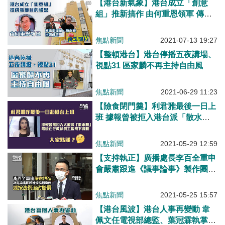
【港台新氣象】港台成立「創意
組」推新搞作 由何重恩領軍 傳邀
李燦榮、陳小寶出謀獻策
焦點新聞
2021-07-13 19:27
【整頓港台】港台停播五夜講場、
視點31 區家麟不再主持自由風
焦點新聞
2021-06-29 11:23
【險食閉門羹】利君雅最後一日上
班 據報曾被拒入港台派「散水
餅」
焦點新聞
2021-05-29 12:59
【支持執正】廣播處長李百全重申
會嚴肅跟進《議事論事》製作團隊
涉違反機制一事
焦點新聞
2021-05-25 15:57
【港台風波】港台人事再變動 韋
佩文任電視部總監、葉冠霖執掌傳