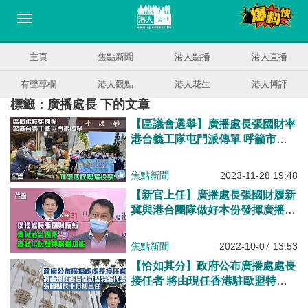
主頁
焦點新聞
港人點播
港人直播
有聲專欄
港人觀點
港人花生
港人博評
標籤：廣播處長 下的文章
【區議會選舉】廣播處長張國財率
港台義工隊屯門派傳單 呼籲市民
踴躍投票
焦點新聞
2023-11-28 19:48
【新官上任】廣播處長張國財履新
冀與港台團隊做好本份發揮廣播功
能
焦點新聞
2022-10-07 13:53
【恰如其分】政府公布廣播處處長
接任者 將由現任香港駐歐盟特派
代表張國財於十月初出任