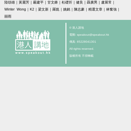
陸頌雄
|
黃麗芳
|
嚴建平
|
甘文鋒
|
杜礎圻
|
健良
|
聶廣男
|
盧展常
|
Winter Wong
|
K2
|
梁文新
|
羅崑
|
姚銘
|
陳志豪
|
精選文章
|
林奮強
|
囍雨
© 港人講地
電郵: speakout@speakout.hk
傳真: 85228041301
All rights reserved.
版權所有 不得轉載