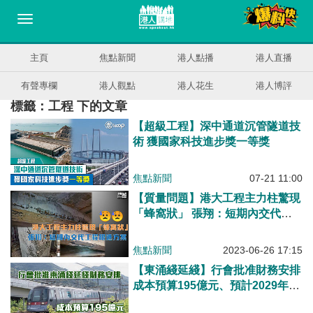
主頁
焦點新聞
港人點播
港人直播
有聲專欄
港人觀點
港人花生
港人博評
標籤：工程 下的文章
【超級工程】深中通道沉管隧道技
術 獲國家科技進步獎一等獎
焦點新聞
07-21 11:00
【質量問題】港大工程主力柱驚現
「蜂窩狀」 張翔：短期內交代工
程跟進方案
焦點新聞
2023-06-26 17:15
【東涌綫延綫】行會批准財務安排
成本預算195億元、預計2029年竣
工