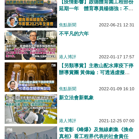
【疫情影響】啟德體育園工程部份
延期一年 體育專員楊德強︰不影
響2025年全運會
焦點新聞
2022-06-21 12:31
不平凡的六年
港人博評
2022-01-17 17:57
【另類導賞】主教山配水庫疫下停
辦導賞團 黃偉綸：可透過虛擬導
覽認識
焦點新聞
2022-01-09 16:10
新立法會新氣象
港人博評
2021-12-25 07:00
從電影《峰爆》及無線劇集《換命
真相》看工程界代表的社會責任