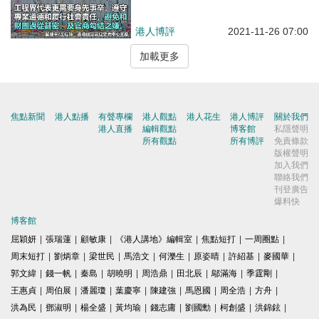
港人博評
2021-11-26 07:00
加載更多
焦點新聞
港人點播
有聲專欄
港人觀點
港人花生
港人博評
關於我們
港人直播
編輯觀點
博客館
私隱聲明
所有觀點
所有博評
免責條款
版權聲明
加入我們
聯絡我們
刊登廣告
爆料快
博客館
屈穎妍
|
張瑞蓮
|
顧敏康
|
《港人講地》編輯室
|
焦點短打
|
一周圈點
|
周末短打
|
劉炳章
|
梁世民
|
馬浩文
|
何濼生
|
原姿晴
|
許紹基
|
麥國華
|
郭文緯
|
錢一帆
|
秦島
|
胡曉明
|
周浩鼎
|
田北辰
|
鄔滿海
|
季霆剛
|
王惠貞
|
周伯展
|
潘麗瓊
|
葉慶寧
|
陳建強
|
馬恩國
|
周全浩
|
方舟
|
洪為民
|
鄧淑明
|
楊全盛
|
黃均瑜
|
錢志庸
|
劉國勳
|
柯創盛
|
洪錦鉉
|