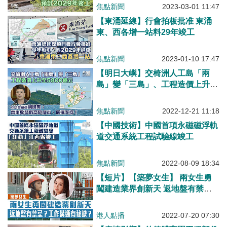
焦點新聞
2023-03-01 11:47
【東涌延線】行會拍板批准 東涌
東、西各增一站料29年竣工
焦點新聞
2023-01-10 17:47
【明日大嶼】交椅洲人工島「兩
島」變「三島」、工程造價上升至
5800億元 劉國勳：賣地收益仍高
於成本，值得支持！
焦點新聞
2022-12-21 11:18
【中國技術】中國首項永磁磁浮軌
道交通系統工程試驗線竣工
焦點新聞
2022-08-09 18:34
【短片】【築夢女生】 兩女生勇
闖建造業界創新天 返地盤有禁
忌？工作溝通有秘訣？
港人點播
2022-07-20 07:30