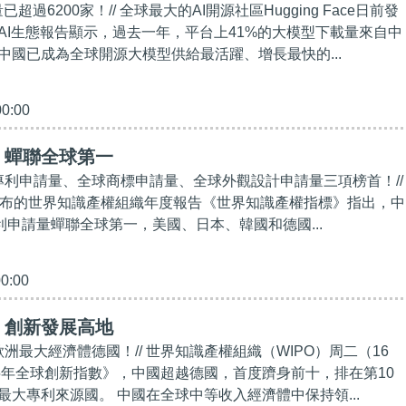
量已超過6200家！// 全球最大的AI開源社區Hugging Face日前發
AI生態報告顯示，過去一年，平台上41%的大模型下載量來自中
中國已成為全球開源大模型供給最活躍、增長最快的...
00:00
】蟬聯全球第一
球專利申請量、全球商標申請量、全球外觀設計申請量三項榜首！//
發布的世界知識產權組織年度報告《世界知識產權指標》指出，中
利申請量蟬聯全球第一，美國、日本、韓國和德國...
00:00
】創新發展高地
歐洲最大經濟體德國！// 世界知識產權組織（WIPO）周二（16
25年全球創新指數》，中國超越德國，首度躋身前十，排在第10
最大專利來源國。 中國在全球中等收入經濟體中保持領...