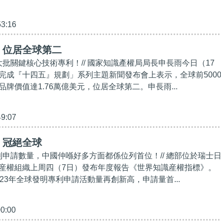
53:16
】位居全球第二
大批關鍵核心技術專利！// 國家知識產權局局長申長雨今日（17
完成『十四五』規劃」系列主題新聞發布會上表示，全球前500
牌價值達1.76萬億美元，位居全球第二。申長雨...
49:07
】冠絕全球
專利申請數量，中國仲喺好多方面都係位列首位！// 總部位於瑞士
産權組織上周四（7日）發布年度報告《世界知識産權指標》。
23年全球發明專利申請活動量再創新高，申請量首...
00:00