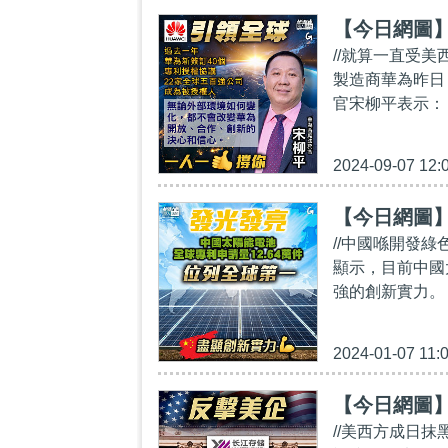
【今日網圖
//就算一直受
製造商華為昨日
官宋柳平表示：
2024-09-07 12:
【今日網圖
//中國喺開發
顯示，目前中國
強的創新實力。
2024-01-07 11:
【今日網圖
//美西方成日