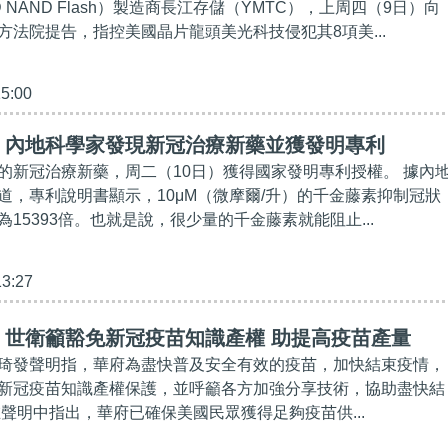
 NAND Flash）製造商長江存儲（YMTC），上周四（9日）向
方法院提告，指控美國晶片龍頭美光科技侵犯其8項美...
15:00
】內地科學家發現新冠治療新藥並獲發明專利
的新冠治療新藥，周二（10日）獲得國家發明專利授權。 據內
道，專利說明書顯示，10μM（微摩爾/升）的千金藤素抑制冠狀
15393倍。也就是說，很少量的千金藤素就能阻止...
13:27
】世衛籲豁免新冠疫苗知識產權 助提高疫苗產量
琦發聲明指，華府為盡快普及安全有效的疫苗，加快結束疫情，
新冠疫苗知識產權保護，並呼籲各方加強分享技術，協助盡快結
在聲明中指出，華府已確保美國民眾獲得足夠疫苗供...