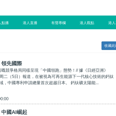
人點播
港人直播
有聲專欄
港人觀點
港人
收藏此
】領先國際
面嘅競爭格局同樣呈現「中國領跑」態勢！// 據《日經亞洲》
Asia）周二（5日）報道，在被視為可再生能源下一代核心技術的鈣钛
域，中國專利申請總量首次超越日本。 鈣钛礦太陽能...
00:00
中國AI崛起