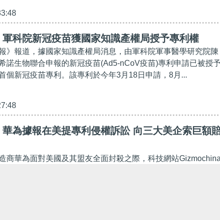
33:48
】軍科院新冠疫苗獲國家知識產權局授予專利權
報》報道，據國家知識產權局消息，由軍科院軍事醫學研究院陳
諾生物聯合申報的新冠疫苗(Ad5-nCoV疫苗)專利申請已被授
個新冠疫苗專利。該專利於今年3月18日申請，8月...
27:48
】華為據報在美提專利侵權訴訟 向三大美企索巨額
商華為面對美國及其盟友全面封殺之際，科技網站Gizmochin
司正醞釀向多間美企展開「大反擊」，包括向美國電訊商維里佐
）及其供應商思科和惠普，在美國提出專利侵權訴訟；一...
09:23