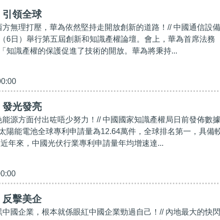
】引領全球
美西方無理打壓，華為依然堅持走開放創新的道路！// 中國通信設
（6日）舉行第五屆創新和知識產權論壇。會上，華為首席法務
「知識產權的保護促進了技術的開放。華為將秉持...
00:00
】發光發亮
綠色能源方面付出咗唔少努力！// 中國國家知識產權局日前發佈數
太陽能電池全球專利申請量為12.64萬件，全球排名第一，具備
 近年來，中國光伏行業專利申請量年均增速達...
00:00
】反擊美企
抹黑中國企業，根本就係眼紅中國企業勁過自己！// 內地最大的快