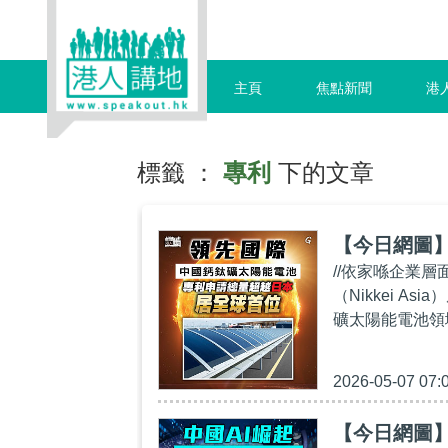
主頁
焦點新聞
港
標籤 ：
專利
下的文章
【今日網圖
//依家喺企業層
（Nikkei 
礦太陽能電池領
2026-05-07 07:
【今日網圖】