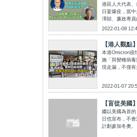
港區人大代表、
日宴爆疫，當中
澤頤、廉政專員
2022-01-08 12:
【港人觀點
本港Omicr
施「與變種病毒
現走漏，不僅有
2022-01-07 20:
【盲從美國
繼以美國為首的
日也宣布，不會
計劃參加冬奧。 