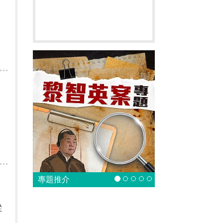
李
，
專題推介
從