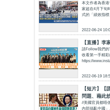
本文作者為香港
家超在4月下旬
式的「績效指標」(KPI
2022-06-24 10:
【直播】李
請Follow我們的Y
收看第一手精彩內容：h
https://www.ins
2022-06-19 18:
【短片】【
問題、藉此
//美國官員都
員第一次「
內部搞亂中國」