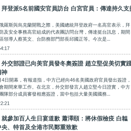
】拜登派5名前國安官員訪台 白宮官員：傳達持久支
俄羅斯與烏克蘭開戰之際，美國總統拜登政府一名高官表示，拜
防及安全事務高官組成的代表團訪問台灣，傳達挺台訊息，期間
區領導人蔡英文、台防務部門部長邱國正等。今次是...
54:17
】外交部證已向美官員發冬奧簽證 趙立堅促美切實
精神
月4日開幕，有報道指，中方已經向46名美國政府官員發出簽證
會期間來華工作。在北京，外交部發言人趙立堅今日證實，中方
團隊部分成員審發相應簽證，當中包括大量美國國務...
22:21
就參加百人生日宴道歉 蕭澤頤：將休假檢疫 白韞
中央、特首及全港市民鄭重致歉