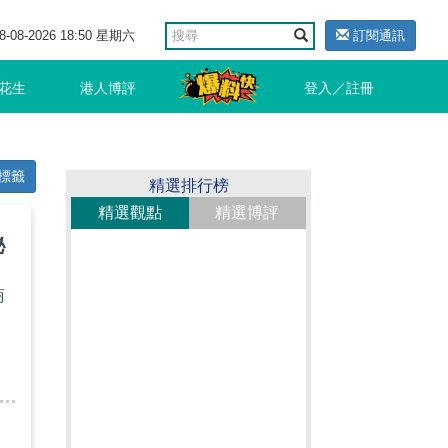
8-08-2026 18:50 星期六
訂閱通訊
花生
港人博評
登入／註冊
標籤
精選排行榜
精選觀點
精選博評
秘
商