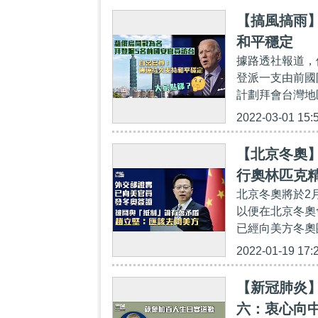
【搞風搞雨
和平穩定
據路透社報道，
登派一支由前國
計劃拜會台灣地
2022-03-01 15:
【北京冬奧
行奧林匹克
北京冬奧將於2
以便在北京冬奧
已經向美方冬奧
2022-01-19 17:
【新冠肺炎】
六：衷心向