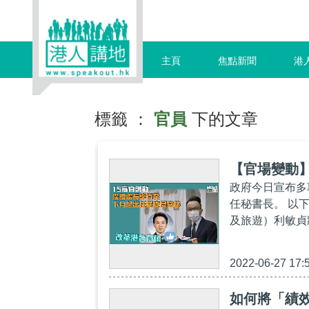
主頁
焦點新聞
港
標籤 ：
官員
下的文章
【官場變動】
政府今日宣布多
任秘書長。 以
及旅遊）利敏貞
2022-06-27 17:
如何將「績