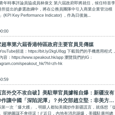
青年時事評論員協成員林偉文 第六屆政府即將就任，候任特首
時所提出的參選政綱中，將在公務員團隊中引入商業企業管治模
 Key Performance Indicator) ，作為日後施...
00:00
家超率第六屆香港特區政府主要官員見傳媒
ouTube頻道：https://bit.ly/2kgU8qg 下載我們的手機應用程式
ttps://www.speakout.hk/app 瀏覽我們的IG：
tagram.com/speakout_hk/?hl=zh-hk
50:59
謊言外交不攻自破】美駐華官員據報自爆：新疆沒有
炒作讓中國「深陷泥潭」？外交部趙立堅：非美方官
唔係第一次「爆大鑊」，明眼人都知美國炒作新疆謊言，就係想「
袒露心聲」、毫不意外！
。呢啲圖謀不會得逞！// 近日，內地有消息踢爆，美國駐廣州總