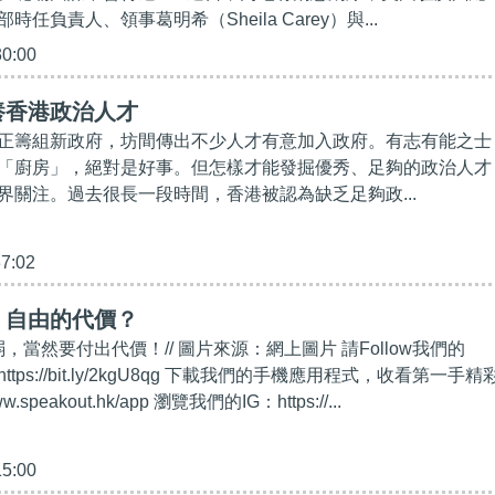
任負責人、領事葛明希（Sheila Carey）與...
30:00
養香港政治人才
正籌組新政府，坊間傳出不少人才有意加入政府。有志有能之士
「廚房」，絕對是好事。但怎樣才能發掘優秀、足夠的政治人才
界關注。過去很長一段時間，香港被認為缺乏足夠政...
37:02
】自由的代價？
弱，當然要付出代價！// 圖片來源：網上圖片 請Follow我們的
https://bit.ly/2kgU8qg 下載我們的手機應用程式，收看第一手精
w.speakout.hk/app 瀏覽我們的IG：https://...
15:00