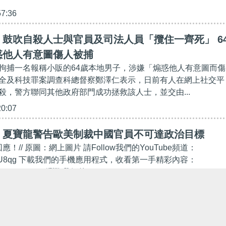
57:36
鼓吹自殺人士與官員及司法人員「攬住一齊死」 6
惑他人有意圖傷人被捕
拘捕一名報稱小販的64歲本地男子，涉嫌「煽惑他人有意圖而傷
全及科技罪案調查科總督察鄭澤仁表示，日前有人在網上社交平
殺，警方聯同其他政府部門成功拯救該人士，並交由...
20:07
】夏寶龍警告歐美制裁中國官員不可達政治目標
應！// 原圖：網上圖片 請Follow我們的YouTube頻道：
t.ly/2kgU8qg 下載我們的手機應用程式，收看第一手精彩內容：
eakout.hk/app 瀏覽我們的IG：https://www.instagram.com/...
05:36