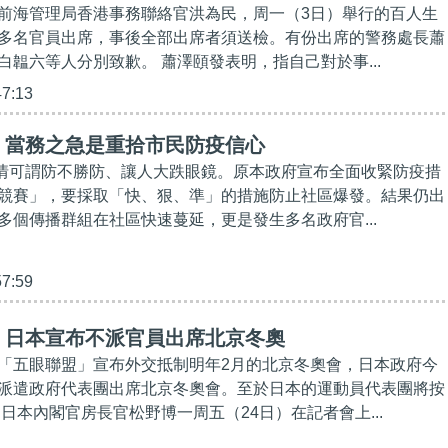
前海管理局香港事務聯絡官洪為民，周一（3日）舉行的百人生
多名官員出席，事後全部出席者須送檢。有份出席的警務處長蕭
白韞六等人分別致歉。 蕭澤頤發表明，指自己對於事...
47:13
】當務之急是重拾市民防疫信心
on疫情可謂防不勝防、讓人大跌眼鏡。原本政府宣布全面收緊防疫措
競賽」，要採取「快、狠、準」的措施防止社區爆發。結果仍出
多個傳播群組在社區快速蔓延，更是發生多名政府官...
57:59
】日本宣布不派官員出席北京冬奧
「五眼聯盟」宣布外交抵制明年2月的北京冬奧會，日本政府今
派遣政府代表團出席北京冬奧會。至於日本的運動員代表團將按
日本內閣官房長官松野博一周五（24日）在記者會上...