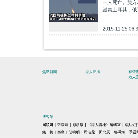
一人死亡。雙方
讉責土耳其，俄
2015-11-25 06:
焦點新聞
港人點播
有聲
港人
博客館
屈穎妍
|
張瑞蓮
|
顧敏康
|
《港人講地》編輯室
|
焦點短
錢一帆
|
秦島
|
胡曉明
|
周浩鼎
|
田北辰
|
鄔滿海
|
季霆