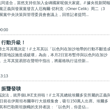
係志同道合，當然支持佢加入金磚國家呢個大家庭。// 據央視新聞
正義與發展黨發言人厄梅爾·切利克（Omer Celik）周二（3
展黨中央決策與管理委員會會議上，回答記者提問...
00:00
】行動升級！
E支持土耳其嘅決定！// 土耳其以「以色列在加沙地帶的行動不斷造
對當地設施造成破壞」為由，本月2日宣布暫停與以色列在加沙
。土耳其貿易部在聲明中指出，將嚴格執行這些新...
13:13
】振聾發聵
嘅說法，就畀個LIKE支持啦！// 土耳其總統埃爾多安所屬的正義
）日前在伊斯坦布爾舉行大規模集會，吸引150萬人出席。埃爾多
其和巴勒斯坦旗幟的支持者說：「以色列，你是佔...