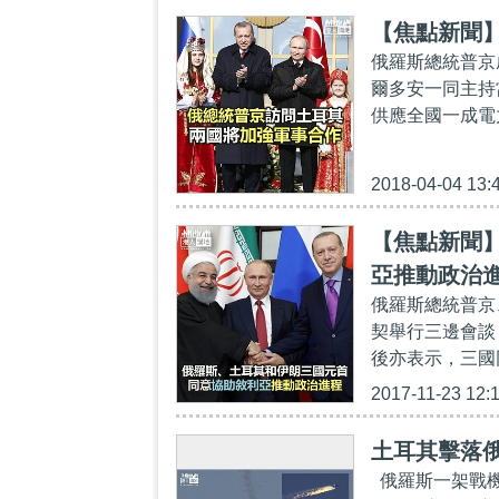
【焦點新聞
俄羅斯總統普京
爾多安一同主持
供應全國一成電
2018-04-04 13:
【焦點新聞
亞推動政治
俄羅斯總統普京
契舉行三邊會談
後亦表示，三國
2017-11-23 12:
土耳其擊落俄
俄羅斯一架戰機