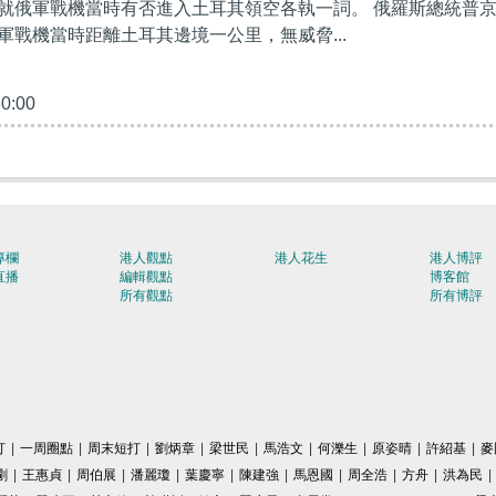
就俄軍戰機當時有否進入土耳其領空各執一詞。 俄羅斯總統普
軍戰機當時距離土耳其邊境一公里，無威脅...
30:00
專欄
港人觀點
港人花生
港人博評
直播
編輯觀點
博客館
所有觀點
所有博評
打
|
一周圈點
|
周末短打
|
劉炳章
|
梁世民
|
馬浩文
|
何濼生
|
原姿晴
|
許紹基
|
麥
剛
|
王惠貞
|
周伯展
|
潘麗瓊
|
葉慶寧
|
陳建強
|
馬恩國
|
周全浩
|
方舟
|
洪為民
|