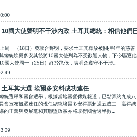
00:00
10國大使聲明不干涉內政 土耳其總統：相信他們
使上周一（18日）發聯合聲明，要求土耳其釋放被關押4年的慈善
其總統埃爾多安其後將10國大使列為不受歡迎人物，下令驅逐他
0國大使周一（25日）終於跪低，表明會遵守不干涉...
02:49
】土耳其大選 埃爾多安料成功連任
總統選舉和國會選舉，根據當地國營傳媒報道，已點算約九成八
員會宣布競逐連任的現任總統埃爾多安得票超過五成二，贏得總
導的正義與發展黨和其聯盟政黨亦將取得國會過半數...
33:09