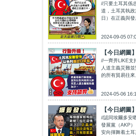
//只要土耳其
道，土耳其執政黨
日）在正義與發
2024-09-05 07:
【今日網圖
//一齊畀LIK
人道主義災難並
的所有貿易往來
2024-05-06 16:
【今日網圖
//認同埃爾多安
發展黨（AKP
安向揮舞着土耳