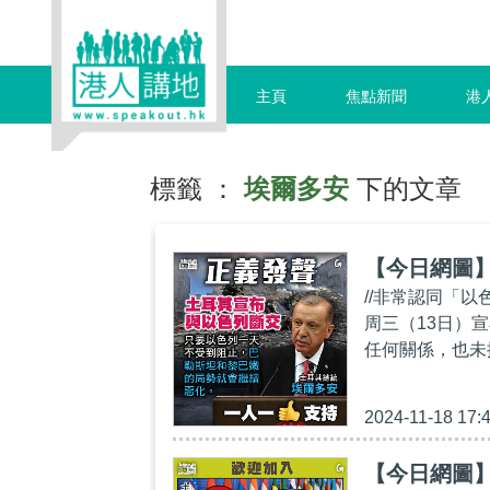
主頁
焦點新聞
港
標籤 ：
埃爾多安
下的文章
【今日網圖
//非常認同「
周三（13日）
任何關係，也未
2024-11-18 17:
【今日網圖