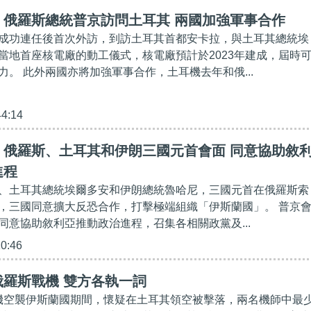
】俄羅斯總統普京訪問土耳其 兩國加強軍事合作
成功連任後首次外訪，到訪土耳其首都安卡拉，與土耳其總統埃
當地首座核電廠的動工儀式，核電廠預計於2023年建成，屆時
力。 此外兩國亦將加強軍事合作，土耳機去年和俄...
44:14
】俄羅斯、土耳其和伊朗三國元首會面 同意協助敘
進程
、土耳其總統埃爾多安和伊朗總統魯哈尼，三國元首在俄羅斯索
，三國同意擴大反恐合作，打擊極端組織「伊斯蘭國」。 普京
同意協助敘利亞推動政治進程，召集各相關政黨及...
10:46
羅斯戰機 雙方各執一詞
空襲伊斯蘭國期間，懷疑在土耳其領空被擊落，兩名機師中最