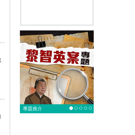
報
成
專題推介
與