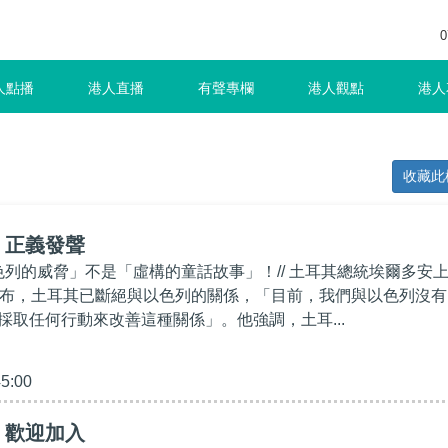
0
人點播
港人直播
有聲專欄
港人觀點
港人
收藏此
】正義發聲
以色列的威脅」不是「虛構的童話故事」！// 土耳其總統埃爾多安
宣布，土耳其已斷絕與以色列的關係，「目前，我們與以色列沒有
採取任何行動來改善這種關係」。他強調，土耳...
45:00
】歡迎加入