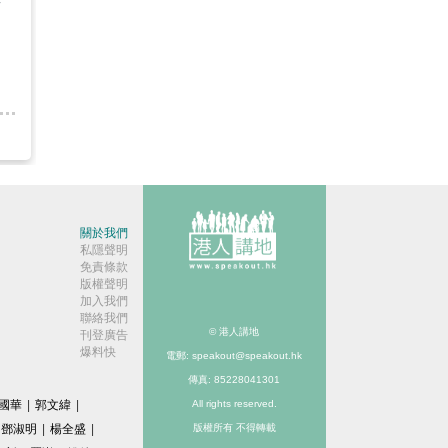
京
關於我們
私隱聲明
免責條款
版權聲明
加入我們
聯絡我們
© 港人講地
刊登廣告
爆料快
電郵: speakout@speakout.hk
傳真: 85228041301
國華
|
郭文緯
|
All rights reserved.
鄧淑明
|
楊全盛
|
版權所有 不得轉載