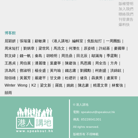
版權聲明
加入我們
聯絡我們
刊登廣告
爆料快
博客館
屈穎妍
|
張瑞蓮
|
顧敏康
|
《港人講地》編輯室
|
焦點短打
|
一周圈點
|
周末短打
|
劉炳章
|
梁世民
|
馬浩文
|
何濼生
|
原姿晴
|
許紹基
|
麥國華
|
郭文緯
|
錢一帆
|
秦島
|
胡曉明
|
周浩鼎
|
田北辰
|
鄔滿海
|
季霆剛
|
王惠貞
|
周伯展
|
潘麗瓊
|
葉慶寧
|
陳建強
|
馬恩國
|
周全浩
|
方舟
|
洪為民
|
鄧淑明
|
楊全盛
|
黃均瑜
|
錢志庸
|
劉國勳
|
柯創盛
|
洪錦鉉
|
陸頌雄
|
黃麗芳
|
嚴建平
|
甘文鋒
|
杜礎圻
|
健良
|
聶廣男
|
盧展常
|
Winter Wong
|
K2
|
梁文新
|
羅崑
|
姚銘
|
陳志豪
|
精選文章
|
林奮強
|
囍雨
© 港人講地
電郵: speakout@speakout.hk
傳真: 85228041301
All rights reserved.
版權所有 不得轉載