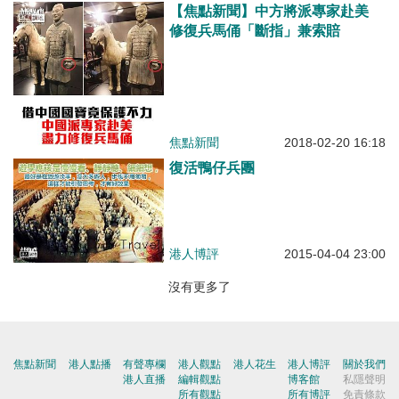
【焦點新聞】中方將派專家赴美
修復兵馬俑「斷指」兼索賠
焦點新聞
2018-02-20 16:18
復活鴨仔兵團
港人博評
2015-04-04 23:00
沒有更多了
焦點新聞
港人點播
有聲專欄
港人觀點
港人花生
港人博評
關於我們
港人直播
編輯觀點
博客館
私隱聲明
所有觀點
所有博評
免責條款