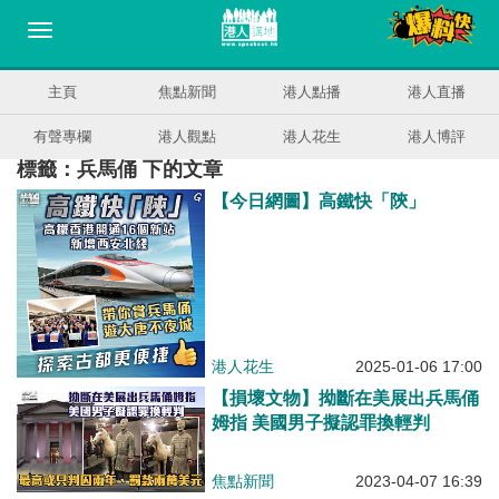
主頁
焦點新聞
港人點播
港人直播
有聲專欄
港人觀點
港人花生
港人博評
標籤：兵馬俑 下的文章
【今日網圖】高鐵快「陝」
港人花生
2025-01-06 17:00
【損壞文物】拗斷在美展出兵馬俑
姆指 美國男子擬認罪換輕判
焦點新聞
2023-04-07 16:39