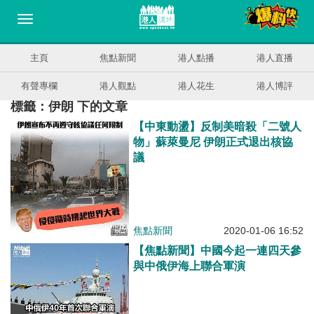
主頁
焦點新聞
港人點播
港人直播
有聲專欄
港人觀點
港人花生
港人博評
標籤：伊朗 下的文章
【中東動盪】反制美暗殺「二號人
物」蘇萊曼尼 伊朗正式退出核協
議
焦點新聞
2020-01-06 16:52
【焦點新聞】中國今起一連四天參
與中俄伊海上聯合軍演