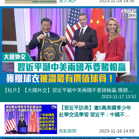
港人博評
2023-11-24 19:35
【短片】【大國外交】習近平籲中美兩國不要賭輸贏 獲贈球衣被讚最有價值球員！
港人點播
2023-11-17 13:52
【習近平訪美】邀5萬美國青少年
赴華交流學習 習近平：中國不賭
美國輸
焦點新聞
2023-11-16 14:59