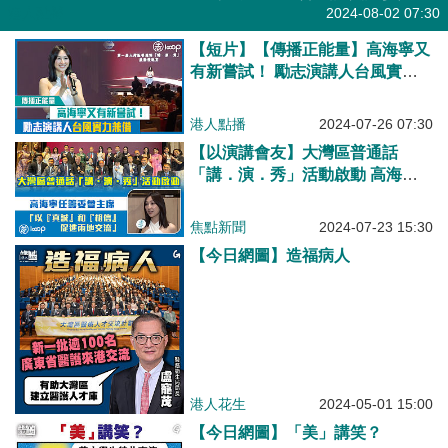
港人點播
2024-08-02 07:30
【短片】【傳播正能量】高海寧​又
有新嘗試！​ 勵志演講人台風實力
兼備
港人點播
2024-07-26 07:30
【以演講會友】大灣區普通話
「講．演．秀」活動啟動 高海寧
任籌委會主席、以「真誠」和「相
信」促進兩地交流
焦點新聞
2024-07-23 15:30
【今日網圖】造福病人
港人花生
2024-05-01 15:00
【今日網圖】「美」講笑？