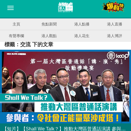
主頁
焦點新聞
港人點播
港人直播
有聲專欄
港人觀點
港人花生
港人博評
標籤：交流 下的文章
【短片】【Shall We Talk？】推動大灣區普通話演講 參與者：令社會正能量聚沙成塔！