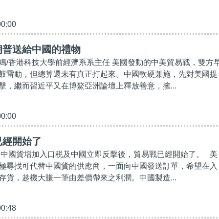
00:00
朗普送給中國的禮物
鳴/香港科技大學前經濟系系主任 美國發動的中美貿易戰，雙方
鼓雷動，但總算還未有真正打起來。中國軟硬兼施，先對美國提
擊，繼而習近平又在博鰲亞洲論壇上釋放善意，擁...
00:00
已經開始了
中國貨增加入口税及中國立即反擊後，貿易戰已經開始了。 美
極尋找可代替中國貨的供應商，一面向中國發送訂單，希望在入
存貨，趁機大賺一筆由差價帶來之利潤。中國製造...
00:48