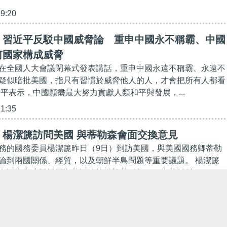
29:20
】習近平反駁中國威脅論 重申中國永不稱霸、中國
何國家構成威脅
在全國人大會議閉幕式發表講話，重申中國永遠不稱霸、永遠不
疑似暗批美國，指只有習慣於威脅他人的人，才會把所有人都看
近平表示，中國願盡最大努力貢獻人類和平與發展，...
21:35
】楊潔篪訪問美國 與蒂勒森會面交換意見
務的國務委員楊潔篪昨日（9日）到訪美國，與美國國務卿蒂勒
論到兩國關係、經貿，以及朝鮮半島問題等重要議題。 楊潔篪
在國家主席習近平和美國總統特朗普引領下，中美關係...
20:20