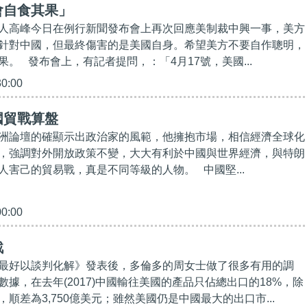
會自食其果」
人高峰今日在例行新聞發布會上再次回應美制裁中興一事，美方
針對中國，但最終傷害的是美國自身。希望美方不要自作聰明，
。 發布會上，有記者提問，：「4月17號，美國...
30:00
國貿戰算盤
洲論壇的確顯示出政治家的風範，他擁抱市場，相信經濟全球化
，強調對外開放政策不變，大大有利於中國與世界經濟，與特朗
人害己的貿易戰，真是不同等級的人物。 中國堅...
00:00
戰
最好以談判化解》發表後，多倫多的周女士做了很多有用的調
據，在去年(2017)中國輸往美國的產品只佔總出口的18%，除
順差為3,750億美元；雖然美國仍是中國最大的出口市...