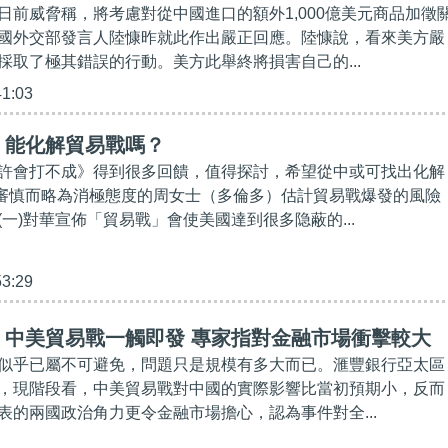
日前威脅稱，將考慮對從中國進口的額外1,000億美元商品加徵
國外交部發言人陸慷昨就此作出嚴正回應。陸慷說，看來美方嚴
採取了極其錯誤的行動。美方此舉終將損害自己的...
41:03
」能化解貿易戰嗎？
許會打不成》得到很多回饋，值得探討，希望從中或可找出化解
審慎而略為消極態度的周女士（多倫多）估計貿易戰爆發的風險
一)對華宣佈「貿易戰」會使美國達到很多隐蔽的...
53:29
】中美貿易戰一觸即發 專家指對金融市場衝擊較大
似乎已屬不可避免，問題只是規模有多大而已。滙豐銀行亞太區
，現階段看，中美貿易戰對中國的實際影響比當初預期小，反而
表的兩國政治角力更令金融市場擔心，認為事件對全...