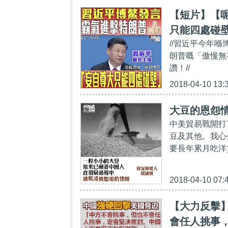
【短片】【呢
只能四處碰
//習近平今年
鄰為壑、恃
朗普嘅「傲慢無
讚！//
2018-04-10 13:
大豆的恩怨
中美貿易戰開打
豆及其他。我心
要長年累月吃洋
2018-04-10 07:
【大力反擊
會任人挑事