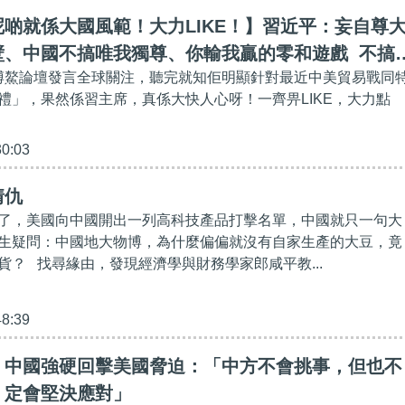
啲就係大國風範！大力LIKE！】習近平：妄自尊
壁、中國不搞唯我獨尊、你輸我贏的零和遊戲 不搞
喺博鰲論壇發言全球關注，聽完就知佢明顯針對最近中美貿易戰同
強凌弱的強權霸道
禮」，果然係習主席，真係大快人心呀！一齊畀LIKE，大力點
30:03
情仇
了，美國向中國開出一列高科技產品打擊名單，中國就只一句大
生疑問：中國地大物博，為什麼偏偏就沒有自家生產的大豆，竟
貨？ 找尋緣由，發現經濟學與財務學家郎咸平教...
48:39
】中國強硬回擊美國脅迫：「中方不會挑事，但也不
，定會堅決應對」