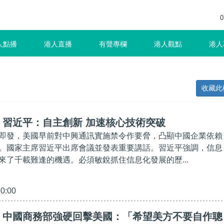
0
人點播
港人直播
有聲專欄
港人觀點
港人
收藏此
】習近平：自主創新 加速核心技術突破
即發，美國早前對中興通訊實施禁令作要脅，凸顯中國企業依賴
。國家主席習近平出席會議並發表重要講話。習近平強調，信息
來了千載難逢的機遇。必須敏銳抓住信息化發展的歷...
30:00
】中國商務部強硬回擊美國：「希望美方不要自作聰