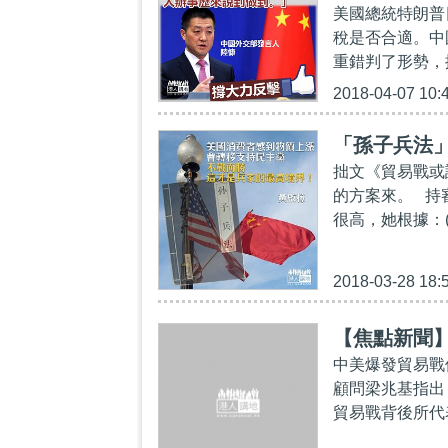
美國總統特朗普
稅是否合適。中
重錯判了形勢，
2018-04-07 10:
「孫子兵法
拙文《貿易戰或
的方案來。 持
很高，她根據：(
2018-03-28 18:
【焦點新聞
中美爆發貿易戰
顧問梁兆基指出
貿易戰背後所代