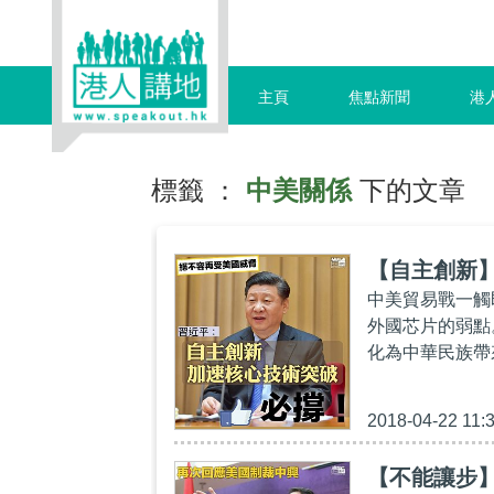
主頁
焦點新聞
港
標籤 ：
中美關係
下的文章
【自主創新
中美貿易戰一觸
外國芯片的弱點
化為中華民族帶
2018-04-22 11:
【不能讓步