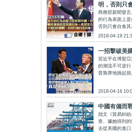
明，否則只
商務部新聞發言
的行為表面上是
否則只會自食其果
2018-04-19 21:
一招擊破美
習近平在博鰲亞
的潮流不可逆行
普魯莽地挑起損
2018-04-16 10:
中國有備而
拙文《貿易糾紛
查。據她得到的數
去從美國的進口，