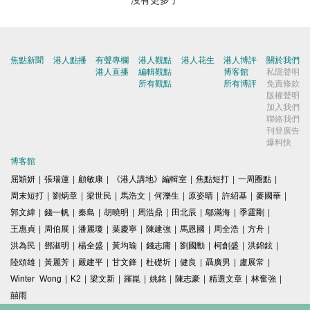
沒有更多了
焦點新聞
港人點播
有聲專欄
港人觀點
港人花生
港人博評
關於我們
港人直播
編輯觀點
博客館
私隱聲明
所有觀點
所有博評
免責條款
版權聲明
加入我們
聯絡我們
刊登廣告
爆料快
博客館
屈穎妍
|
張瑞蓮
|
顧敏康
|
《港人講地》編輯室
|
焦點短打
|
一周圈點
|
周末短打
|
劉炳章
|
梁世民
|
馬浩文
|
何濼生
|
原姿晴
|
許紹基
|
麥國華
|
郭文緯
|
錢一帆
|
秦島
|
胡曉明
|
周浩鼎
|
田北辰
|
鄔滿海
|
季霆剛
|
王惠貞
|
周伯展
|
潘麗瓊
|
葉慶寧
|
陳建強
|
馬恩國
|
周全浩
|
方舟
|
洪為民
|
鄧淑明
|
楊全盛
|
黃均瑜
|
錢志庸
|
劉國勳
|
柯創盛
|
洪錦鉉
|
陸頌雄
|
黃麗芳
|
嚴建平
|
甘文鋒
|
杜礎圻
|
健良
|
聶廣男
|
盧展常
|
Winter Wong
|
K2
|
梁文新
|
羅崑
|
姚銘
|
陳志豪
|
精選文章
|
林奮強
|
囍雨