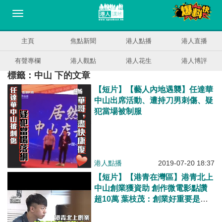
主頁
焦點新聞
港人點播
港人直播
有聲專欄
港人觀點
港人花生
港人博評
標籤：中山 下的文章
【短片】【藝人內地遇襲】任達華
中山出席活動、遭持刀男刺傷、疑
犯當場被制服
港人點播
2019-07-20 18:37
【短片】【港青在灣區】港青北上
中山創業獲資助 創作微電影點讚
超10萬 葉枝茂：創業好重要是有
個地方給你、先能吸引其他人參與