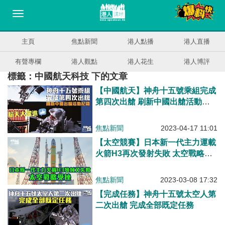
主頁
焦點新聞
港人點播
港人直播
有聲專欄
港人觀點
港人花生
港人博評
標籤：中國航天科技 下的文章
【中國航天】神舟十五號乘組完成
第四次出艙 刷新中國出艙活動紀
錄
焦點新聞
2023-04-17 11:01
【太空競賽】日本新一代主力運載
火箭H3再次發射失敗 太空戰略受
挫
焦點新聞
2023-03-08 17:32
【完成任務】神舟十五號太空人第
二次出艙 完成全部既定任務