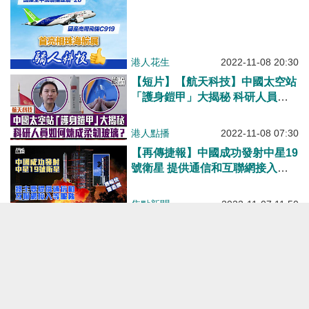
港人花生
2022-11-08 20:30
【短片】【航天科技】中國太空站
「護身鎧甲」大揭秘 科研人員如
何練成柔韌玻璃？
港人點播
2022-11-08 07:30
【再傳捷報】中國成功發射中星19
號衛星 提供通信和互聯網接入等
服務
焦點新聞
2022-11-07 11:50
【歷史一刻】神舟十四號3名航天
員順利進入夢天實驗艙
焦點新聞
2022-11-03 18:21
【中國航天】夢天實驗艙與太空站