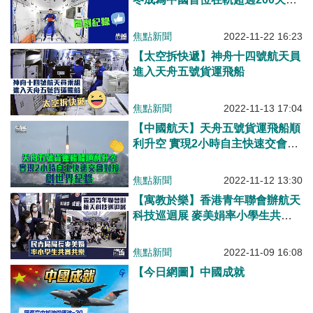
天員
焦點新聞
2022-11-22 16:23
【太空拆快遞】神舟十四號航天員
進入天舟五號貨運飛船
焦點新聞
2022-11-13 17:04
【中國航天】天舟五號貨運飛船順
利升空 實現2小時自主快速交會對
接創世界紀錄
焦點新聞
2022-11-12 13:30
【寓教於樂】香港青年聯會辦航天
科技巡迴展 麥美娟率小學生共賞
共樂
焦點新聞
2022-11-09 16:08
【今日網圖】中國成就