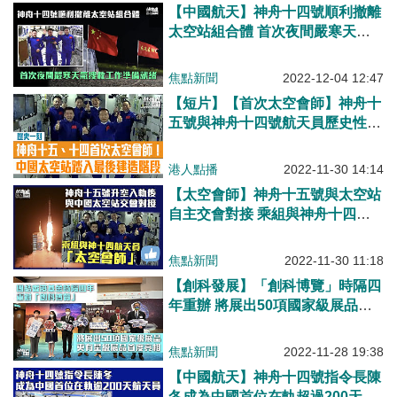
【中國航天】神舟十四號順利撤離
太空站組合體 首次夜間嚴寒天氣
搜救工作準備就緒
焦點新聞
2022-12-04 12:47
【短片】【首次太空會師】神舟十
五號與神舟十四號航天員歷史性太
空會師！神舟十五號如何完成中國
太空站最後建造任務？
港人點播
2022-11-30 14:14
【太空會師】神舟十五號與太空站
自主交會對接 乘組與神舟十四號
航天員大合照
焦點新聞
2022-11-30 11:18
【創科發展】「創科博覽」時隔四
年重辦 將展出50項國家級展品、
更有星級展品首度亮相香港
焦點新聞
2022-11-28 19:38
【中國航天】神舟十四號指令長陳
冬成為中國首位在軌超過200天航