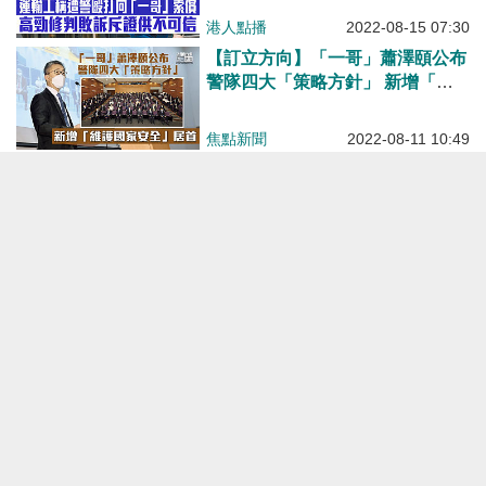
港人點播
2022-08-15 07:30
【訂立方向】「一哥」蕭澤頤公布
警隊四大「策略方針」 新增「維
護國家安全」居首
焦點新聞
2022-08-11 10:49
【舊油麻地警署100周年】「舊油
麻地警署」開放日設傳媒優先場、
一哥蕭澤頤回顧歷史
焦點新聞
2022-07-30 16:31
【警隊「一哥」】蕭澤頤指警隊招
募遇挑戰 最近招募人數上升感鼓
舞
焦點新聞
2022-07-09 13:03
【守護香港】 警隊「七一」安保
行動總動員 蕭澤頤：確保萬無一
失