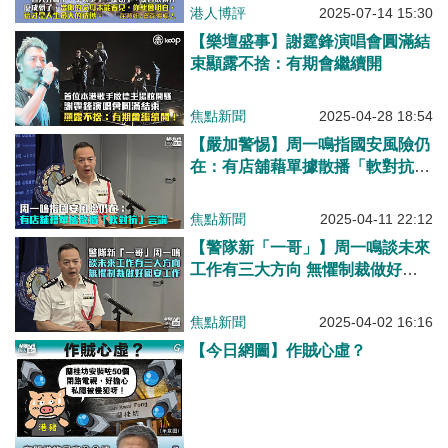
港人博評
2025-07-14 15:30
【樂壇盛事】謝霆鋒演唱會圓滿結
束顯露不捨：有期會繼續開
焦點新聞
2025-04-28 18:54
【嚴加警惕】周一鳴指國安風險仍
在：有店舖藉單據散播「軟對抗」
言論
焦點新聞
2025-04-11 22:12
【警隊新「一哥」】周一鳴談未來
工作有三大方向 無懼制裁做好國
安工作
焦點新聞
2025-04-02 16:16
【今日網圖】作賊心虛？