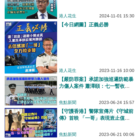
港人花生
2024-11-01 15:30
【今日網圖】正義必勝
港人花生
2023-11-16 10:00
【嚴防罪案】承諾加強巡邏防範暴
力傷人案件 蕭澤頤：七一暫收一
宗汽車遊行申請 正評估是否發不
反對通知書
焦點新聞
2023-06-24 15:57
【守護香港】警隊宣傳片《守城前
傳》首映 「一哥」表現豈止值一
盒叉燒飯？ 林超賢執導原來因為
呢樣嘢？
焦點新聞
2023-06-21 00:06