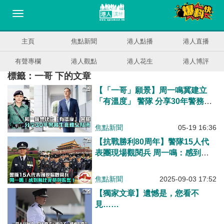
主頁
焦點新聞
港人點播
港人直播
有聲專欄
港人觀點
港人花生
港人博評
標籤：一哥 下的文章
【「一哥」願景】周一鳴冀建立
「有溫度」 警隊 分享30年警務生
涯難忘點滴
焦點新聞
05-19 16:36
【抗戰勝利80周年】警隊15人代
表團現場觀閱兵 周一鳴：感到無
比光榮與振奮！
焦點新聞
2025-09-03 17:52
【獨家文章】遺憾是，您看不
見……