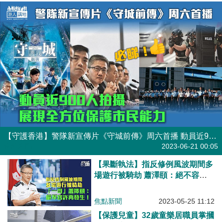
【守護香港】警隊新宣傳片《守城前傳》周六首播 動員近900人拍攝展現全方位保護市民能力
焦點新聞
2023-06-21 00:05
【果斷執法】指反修例風波期間多
場遊行被騎劫 蕭澤頤：絕不容許
再發生
焦點新聞
2023-05-25 11:12
【保護兒童】32歲童樂居職員掌摑