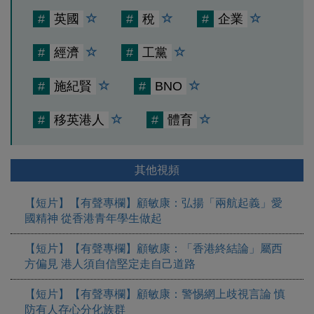
#
英國
#
稅
#
企業
#
經濟
#
工黨
#
施紀賢
#
BNO
#
移英港人
#
體育
其他視頻
【短片】【有聲專欄】顧敏康：弘揚「兩航起義」愛
國精神 從香港青年學生做起
【短片】【有聲專欄】顧敏康：「香港終結論」屬西
方偏見 港人須自信堅定走自己道路
【短片】【有聲專欄】顧敏康：警惕網上歧視言論 慎
防有人存心分化族群