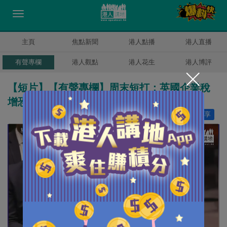
主頁
焦點新聞
港人點播
港人直播
有聲專欄
港人觀點
港人花生
港人博評
【短片】【有聲專欄】周末短打：英國企業稅
增恐爆裁員潮 BNO魔鬼條款阻自由就業？
讚好
17
分享