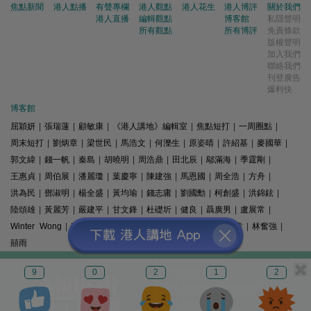
焦點新聞
港人點播
有聲專欄
港人觀點
港人花生
港人博評
關於我們
港人直播
編輯觀點
博客館
私隱聲明
所有觀點
所有博評
免責條款
版權聲明
加入我們
聯絡我們
刊登廣告
爆料快
博客館
屈穎妍
|
張瑞蓮
|
顧敏康
|
《港人講地》編輯室
|
焦點短打
|
一周圈點
|
周末短打
|
劉炳章
|
梁世民
|
馬浩文
|
何濼生
|
原姿晴
|
許紹基
|
麥國華
|
郭文緯
|
錢一帆
|
秦島
|
胡曉明
|
周浩鼎
|
田北辰
|
鄔滿海
|
季霆剛
|
王惠貞
|
周伯展
|
潘麗瓊
|
葉慶寧
|
陳建強
|
馬恩國
|
周全浩
|
方舟
|
洪為民
|
鄧淑明
|
楊全盛
|
黃均瑜
|
錢志庸
|
劉國勳
|
柯創盛
|
洪錦鉉
|
陸頌雄
|
黃麗芳
|
嚴建平
|
甘文鋒
|
杜礎圻
|
健良
|
聶廣男
|
盧展常
|
Winter Wong
|
K2
|
梁文新
|
羅崑
|
姚銘
|
陳志豪
|
精選文章
|
林奮強
|
囍雨
© 港人講地
9
0
2
1
2
電郵: speakout@speakout.hk
傳真: 85228041301