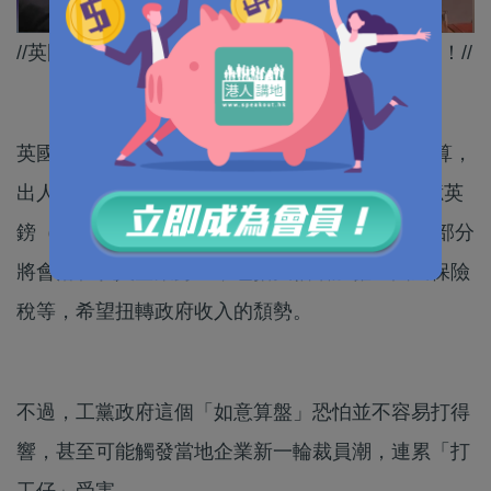
//英國經濟「屋漏偏逢連夜雨」，移英港人頂住呀！//
英國工黨去年10月底公布上台以來的首份財政預算，
出人意料地提出大幅加稅，目標是增收至少400億英
鎊（約3920億港元）稅款，而這項「重責」一大部分
將會落在私人企業身上，包括大幅增加僱主國民保險
稅等，希望扭轉政府收入的頹勢。
不過，工黨政府這個「如意算盤」恐怕並不容易打得
響，甚至可能觸發當地企業新一輪裁員潮，連累「打
工仔」受害。