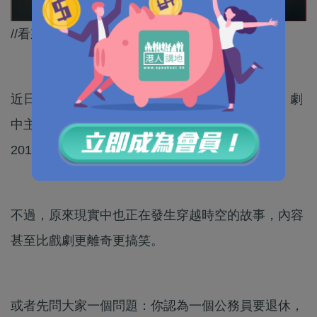
//看來，香港也需要一個馬斯克！//
近日，TVB熱播的一套懸疑劇《太陽星辰》很火，劇
中主角、飾演幹探的陳偉霆由1993年穿越時空到
2018年追兇，中間少不了因時代改變引發的笑料。
不過，原來現實中也正在發生穿越時空的故事，內容
甚至比戲劇更離奇更搞笑。
或者先問大家一個問題：你認為一個公務員要退休，