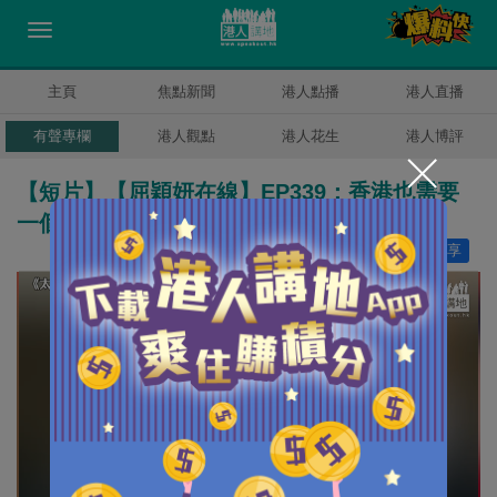
主頁
焦點新聞
港人點播
港人直播
有聲專欄
港人觀點
港人花生
港人博評
【短片】【屈穎妍在線】EP339：香港也需要
一個馬斯克
讚好
22
分享