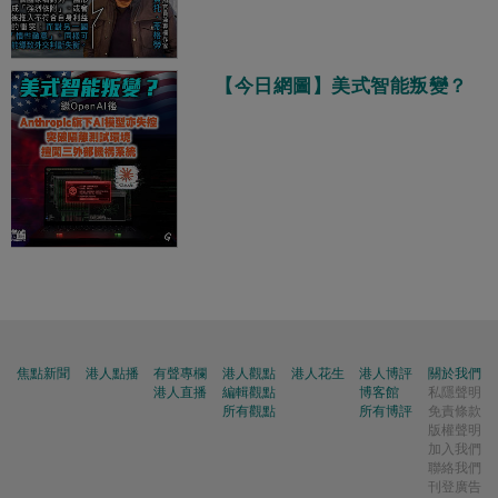
【今日網圖】美式智能叛變？
焦點新聞
港人點播
有聲專欄
港人觀點
港人花生
港人博評
關於我們
港人直播
編輯觀點
博客館
私隱聲明
所有觀點
所有博評
免責條款
版權聲明
加入我們
聯絡我們
刊登廣告