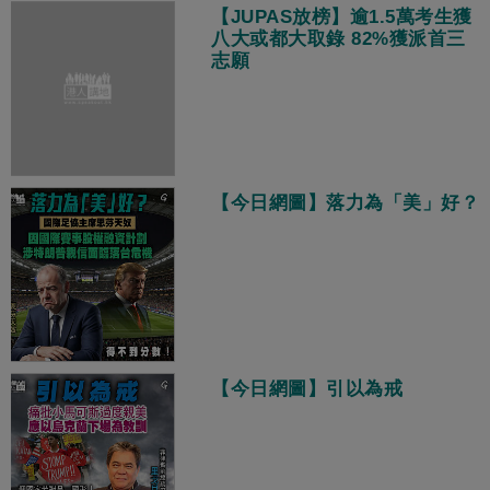
【JUPAS放榜】逾1.5萬考生獲
八大或都大取錄 82%獲派首三
志願
【今日網圖】落力為「美」好？
【今日網圖】引以為戒