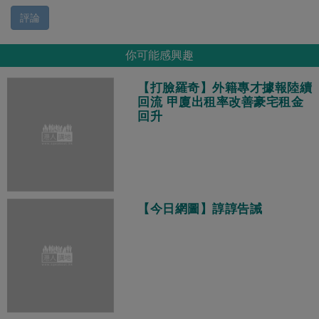
評論
你可能感興趣
【打臉羅奇】外籍專才據報陸續
回流 甲廈出租率改善豪宅租金
回升
【今日網圖】諄諄告誡