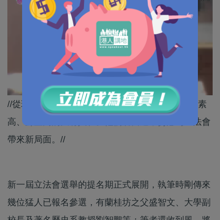
//從現時及已收風會參選的名單來看，學歷高、質素
高、聲望高的大有人在。他們若當選，勢必為立法會
帶來新局面。//
新一屆立法會選舉的提名期正式展開，執筆時剛傳來
幾位猛人已報名參選，有蘭桂坊之父盛智文、大學副
校長及著名歷史系教授劉智鵬等；筆者還收到風，將