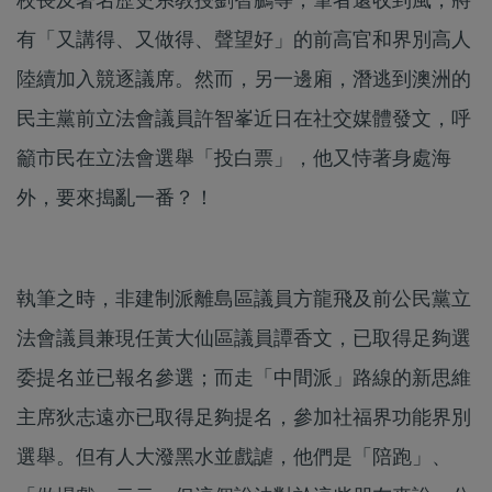
有「又講得、又做得、聲望好」的前高官和界別高人
陸續加入競逐議席。然而，另一邊廂，潛逃到澳洲的
民主黨前立法會議員許智峯近日在社交媒體發文，呼
籲市民在立法會選舉「投白票」，他又恃著身處海
外，要來搗亂一番？！
執筆之時，非建制派離島區議員方龍飛及前公民黨立
法會議員兼現任黃大仙區議員譚香文，已取得足夠選
委提名並已報名參選；而走「中間派」路線的新思維
主席狄志遠亦已取得足夠提名，參加社福界功能界別
選舉。但有人大潑黑水並戲謔，他們是「陪跑」、