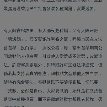
聚焦處理香港民生社會發展各種問題，實屬必要。
有人辭官歸故里，有人漏夜趕科場，又有人隔岸做
「塘邊鶴」。國安疑犯許智峯之流，呼籲市民在立法
會選舉「投白票」；廉政公署回應，指出選舉期間公
開煽動他人投白票，引致他人當選或不當選，皆屬違
法。許智峯身處境外，暫時或許可逃避法律追究，但
倘若其支持者真的響應，轉載貼文煽動他人投白票，
隨時有機會犯法。奉勸選民不要隨便跟風，切記要
「找數」必然是自己。大家要做的，始終是在立法會
選舉中積極投票，而不是繼續隨攬炒叛亂者起舞，否