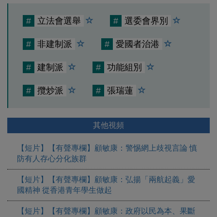
#
立法會選舉
#
選委會界別
#
非建制派
#
愛國者治港
#
建制派
#
功能組別
#
攬炒派
#
張瑞蓮
其他視頻
【短片】【有聲專欄】顧敏康：警惕網上歧視言論 慎
防有人存心分化族群
【短片】【有聲專欄】顧敏康：弘揚「兩航起義」愛
國精神 從香港青年學生做起
【短片】【有聲專欄】顧敏康：​政府以民為本、果斷