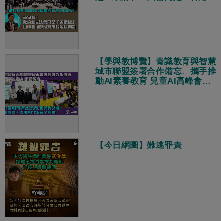
隊」、目標相同都是為市民解決
問題
【學與教博覽】青識教育與智慧
城市聯盟簽署合作備忘、攜手推
動AI素養教育 兒童AI高峰會上
學生倡跨代共融 張瑞蓮：善用
AI化解數字鴻溝
【今日網圖】難逃罪責