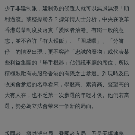
少了非建制派，建制派的候選人就可以無風無浪「順
利過渡」或穩操勝券？據知情人士分析，中央在改革
香港選舉制度及落實「愛國者治港」有鐵一般的意
志，並不容許「有大鑊飯」、「圍威喂」、「分餅
仔」的情況出現，更不容許「忠誠的廢物」或代表某
些利益集團的「舉手機器」佔領議事廳的席位，所以
積極鼓勵有志服務香港的有識之士參選。到現時及已
收風會參選的名單看來，學歷高、素質高、聲望高的
大有人在，也不乏第一次參選的年輕才俊。他們若當
選，勢必為立法會帶來一個新的局面。
叛國者、攬炒派出局，愛國者入局，乃是天經地義 ,