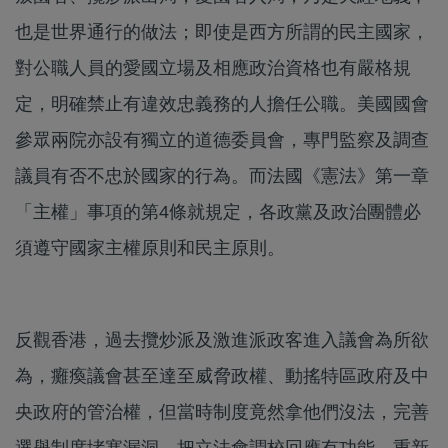
也是世界通行的做法；即使是西方所謂的民主國家，
對公職人員的愛國立場及相應政治資格也有嚴格規
定，明確禁止有違效忠義務的人擔任公職。美國國會
參眾兩院亦設有獨立的道德委員會，專門監察及調查
議員有否不忠於國家的行為。而法國《憲法》第一章
「主權」事項的第4條就規定，各政黨及政治團體必
須遵守國家主權原則和民主原則。
反觀香港，過去攬炒派及激進派政客進入議會為所欲
為，癱瘓議會甚至達至威脅政權、動搖特區政府及中
央政府的管治權，但當時制度竟然拿他們沒法，完善
選舉制度堵塞漏洞，把立法會調校回應有功能，重新