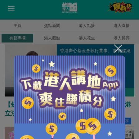
主頁
焦點新聞
港人點播
港人直播
有聲專欄
港人觀點
港人花生
港人博評
香港齊心基金會執行董事、 圈傳媒總
社長
張瑞蓮
作者其他博評
【短片】【有聲專欄】張瑞蓮:猛人雲集，香港
立法會選舉現新佈局
讚好
52
分享