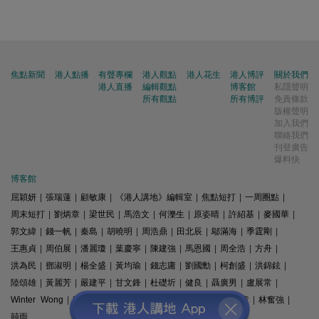
焦點新聞
港人點播
有聲專欄
港人觀點
港人花生
港人博評
關於我們
港人直播
編輯觀點
博客館
私隱聲明
所有觀點
所有博評
免責條款
版權聲明
加入我們
聯絡我們
刊登廣告
爆料快
博客館
屈穎妍
|
張瑞蓮
|
顧敏康
|
《港人講地》編輯室
|
焦點短打
|
一周圈點
|
周末短打
|
劉炳章
|
梁世民
|
馬浩文
|
何濼生
|
原姿晴
|
許紹基
|
麥國華
|
郭文緯
|
錢一帆
|
秦島
|
胡曉明
|
周浩鼎
|
田北辰
|
鄔滿海
|
季霆剛
|
王惠貞
|
周伯展
|
潘麗瓊
|
葉慶寧
|
陳建強
|
馬恩國
|
周全浩
|
方舟
|
洪為民
|
鄧淑明
|
楊全盛
|
黃均瑜
|
錢志庸
|
劉國勳
|
柯創盛
|
洪錦鉉
|
陸頌雄
|
黃麗芳
|
嚴建平
|
甘文鋒
|
杜礎圻
|
健良
|
聶廣男
|
盧展常
|
Winter Wong
|
K2
|
梁文新
|
羅崑
|
姚銘
|
陳志豪
|
精選文章
|
林奮強
|
囍雨