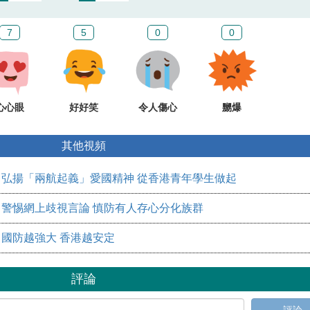
7
5
0
0
心心眼
好好笑
令人傷心
嬲爆
其他視頻
弘揚「兩航起義」愛國精神 從香港青年學生做起
警惕網上歧視言論 慎防有人存心分化族群
國防越強大 香港越安定
評論