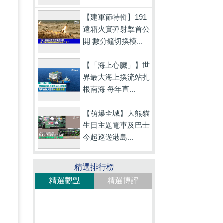
明
【建軍節特輯】191
遠箱火實彈射擊首公
是
開 數分鐘切換模...
【「海上心臟」】世
界最大海上換流站扎
根南海 每年直...
制
【萌爆全城】大熊貓
生日主題電車及巴士
今起巡遊港島...
精選排行榜
精選觀點
精選博評
怒
政