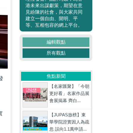
港未來出謀獻策，期望在意
見紛陳的社會，與大家共同
建立一個自由、開明、平
等、互相包容的網上平台。
編輯觀點
所有觀點
焦點新聞
發
【名家匯聚】「今朝
更好看」名家作品展
會展揭幕 齊白...
實
【JUPAS放榜】東
華學院證實因人為疏
度
忽 誤向1.1萬申請...