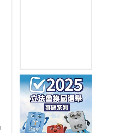
出
關
打
有
的
均