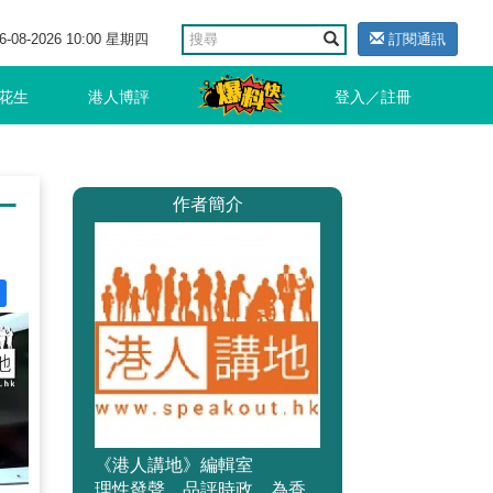
6-08-2026 10:00 星期四
訂閱通訊
花生
港人博評
登入／註冊
一
作者簡介
《港人講地》編輯室
理性發聲、品評時政，為香