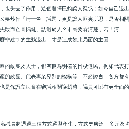
，也失去了作用，這個選擇已夠讓人疑惑；如今自己退
又要炒作「清一色」議題，更是讓人匪夷所思，是否相
失敗而企圖搗亂、諉過於人？市民要看清楚，若「清一
麼非建制的主動退出，才是造成如此局面的主因。
區的政團及人士，都有較為明確的目標選民。例如代表
產的政團、代表專業界別的機構等，不必諱言，各方都
也是保證立法會在審議相關議題時，議員可以有更全面
0名議員將通過三種方式選舉產生，方式更廣泛、多元及