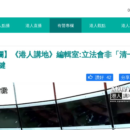
0
人點播
港人直播
有聲專欄
港人觀點
港人
欄】《港人講地》編輯室:立法會非「清
鍵
讚好
42
分享