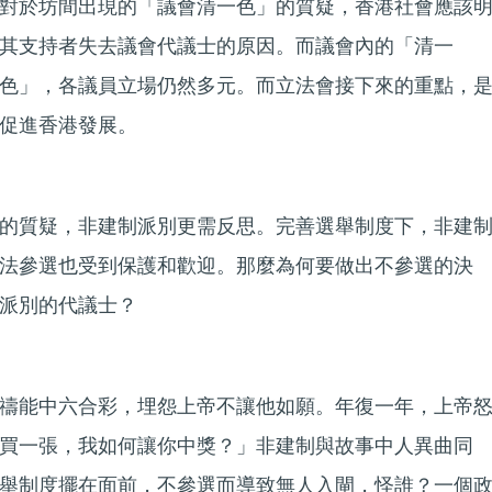
對於坊間出現的「議會清一色」的質疑，香港社會應該
其支持者失去議會代議士的原因。而議會內的「清一
色」，各議員立場仍然多元。而立法會接下來的重點，
促進香港發展。
的質疑，非建制派別更需反思。完善選舉制度下，非建
法參選也受到保護和歡迎。那麼為何要做出不參選的決
派別的代議士？
禱能中六合彩，埋怨上帝不讓他如願。年復一年，上帝
買一張，我如何讓你中獎？」非建制與故事中人異曲同
舉制度擺在面前，不參選而導致無人入閘，怪誰？一個