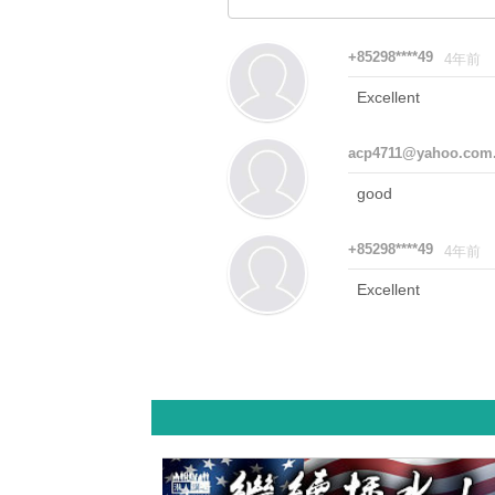
+85298****49
4年前
Excellent
acp4711@yahoo.com
good
+85298****49
4年前
Excellent