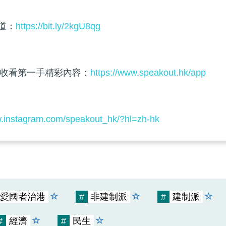
頻道：
https://bit.ly/2kgU8qg
收看第一手精彩內容：
https://www.speakout.hk/app
w.instagram.com/speakout_hk/?hl=zh-hk
愛國者治港
#
非建制派
#
建制派
#
經濟
#
民生