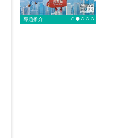
面
制
專題推介
」
部
港
爭