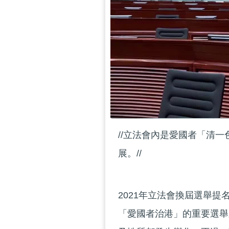
//立法會內是愛國者「清
展。//
2021年立法會換屆選舉提
「愛國者治港」的重要選舉