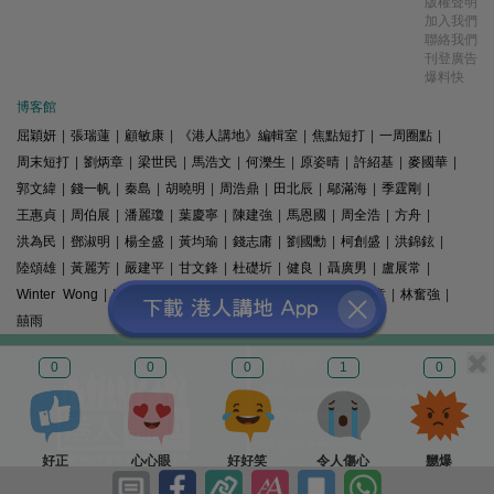
版權聲明
加入我們
聯絡我們
刊登廣告
爆料快
博客館
屈穎妍
|
張瑞蓮
|
顧敏康
|
《港人講地》編輯室
|
焦點短打
|
一周圈點
|
周末短打
|
劉炳章
|
梁世民
|
馬浩文
|
何濼生
|
原姿晴
|
許紹基
|
麥國華
|
郭文緯
|
錢一帆
|
秦島
|
胡曉明
|
周浩鼎
|
田北辰
|
鄔滿海
|
季霆剛
|
王惠貞
|
周伯展
|
潘麗瓊
|
葉慶寧
|
陳建強
|
馬恩國
|
周全浩
|
方舟
|
洪為民
|
鄧淑明
|
楊全盛
|
黃均瑜
|
錢志庸
|
劉國勳
|
柯創盛
|
洪錦鉉
|
陸頌雄
|
黃麗芳
|
嚴建平
|
甘文鋒
|
杜礎圻
|
健良
|
聶廣男
|
盧展常
|
Winter Wong
|
K2
|
梁文新
|
羅崑
|
姚銘
|
陳志豪
|
精選文章
|
林奮強
|
囍雨
© 港人講地
0
0
0
1
0
電郵: speakout@speakout.hk
傳真: 85228041301
All rights reserved.
好正
心心眼
好好笑
令人傷心
嬲爆
版權所有 不得轉載