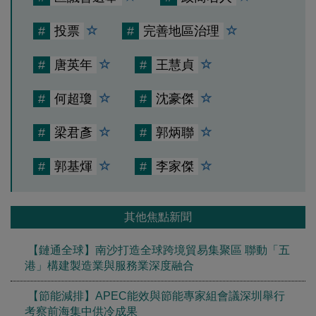
#
投票
#
完善地區治理
#
唐英年
#
王慧貞
#
何超瓊
#
沈豪傑
#
梁君彥
#
郭炳聯
#
郭基煇
#
李家傑
其他焦點新聞
【鏈通全球】南沙打造全球跨境貿易集聚區 聯動「五
港」構建製造業與服務業深度融合
【節能減排】APEC能效與節能專家組會議深圳舉行
考察前海集中供冷成果