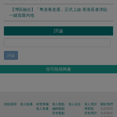
【灣區融合】「粵港養老通」正式上線 香港長者津貼
一鍵直匯內地
評論
評論
你可能感興趣
焦點新聞
港人點播
有聲專欄
港人觀點
港人花生
港人博評
關於我們
港人直播
編輯觀點
博客館
私隱聲明
所有觀點
所有博評
免責條款