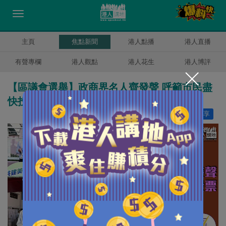
主頁
焦點新聞
港人點播
港人直播
有聲專欄
港人觀點
港人花生
港人博評
【區議會選舉】政商界名人齊發聲 呼籲市民盡
快投票
讚好
1
分享