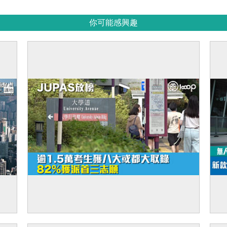
你可能感興趣
廈出
【JUPAS放榜】逾1.5萬考生獲八大或都大
【