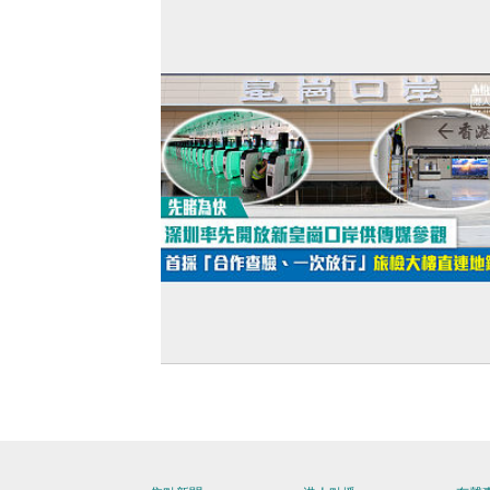
租率改善豪宅租金回升
【先睹為快】深圳率先開放新皇崗口岸
媒參觀 首採「合作查驗、一次放行」旅
樓直連地鐵站