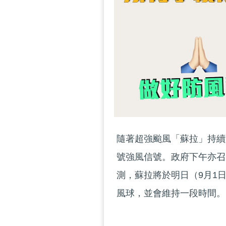
隨著超強颱風「蘇拉」持續
號強風信號。政府下午亦召
測，蘇拉將於明日（9月1
風球，並會維持一段時間。