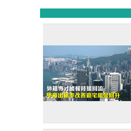
【打臉羅奇】外籍專才據報陸續回流 甲