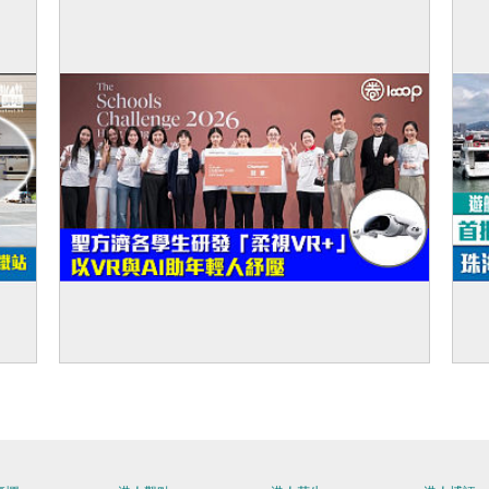
取錄 82%獲派首三志願
來
供傳
【創新科技】聖方濟各學生研發「柔視
【
檢大
VR+」 以VR與AI助年輕人紓壓
小
協