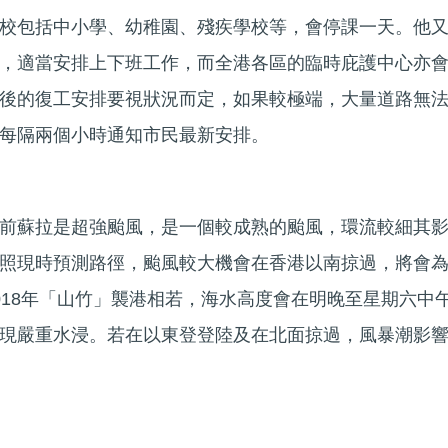
校包括中小學、幼稚園、殘疾學校等，會停課一天。他
，適當安排上下班工作，而全港各區的臨時庇護中心亦
後的復工安排要視狀況而定，如果較極端，大量道路無
每隔兩個小時通知市民最新安排。
前蘇拉是超強颱風，是一個較成熟的颱風，環流較細其
照現時預測路徑，颱風較大機會在香港以南掠過，將會
018年「山竹」襲港相若，海水高度會在明晚至星期六中
現嚴重水浸。若在以東登登陸及在北面掠過，風暴潮影