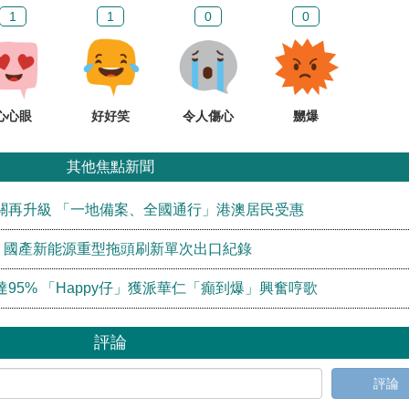
1
1
0
0
心心眼
好好笑
令人傷心
嬲爆
其他焦點新聞
關再升級 「一地備案、全國通行」港澳居民受惠
！國產新能源重型拖頭刷新單次出口紀錄
95% 「Happy仔」獲派華仁「癲到爆」興奮哼歌
評論
評論