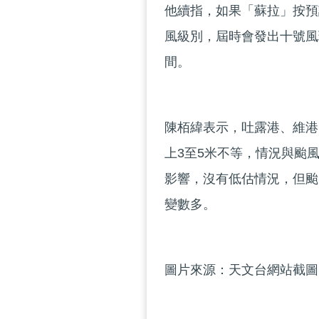
他續指，如果「蘇拉」按預
風級別，屆時會發出十號風
間。
陳栢緯表示，吐露港、維港
上3至5米不等，情況與颱
影響，沒有低估情況，但颱
變數多。
圖片來源：天文台網站截圖