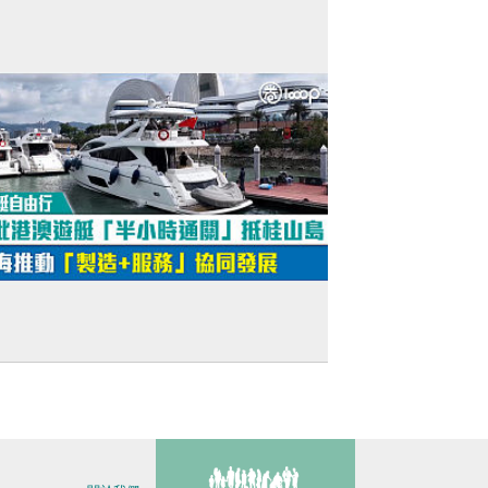
將落地香港深圳
短片】【遊艇自由行】首批港澳遊艇「半
時通關」抵桂山島 珠海推動「製造+服務」
同發展