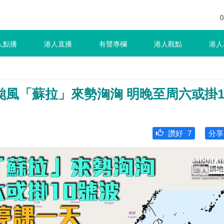
0
人點播
港人直播
有聲專欄
港人觀點
港人
風「蘇拉」來勢洶洶 明晚至周六或掛1
讚好
7
分享