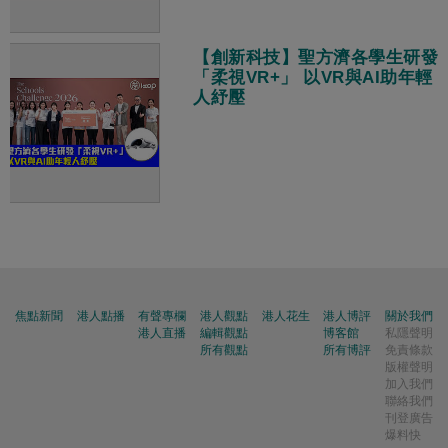
【創新科技】聖方濟各學生研發
「柔視VR+」 以VR與AI助年輕
人紓壓
焦點新聞
港人點播
有聲專欄
港人觀點
港人花生
港人博評
關於我們
港人直播
編輯觀點
博客館
私隱聲明
所有觀點
所有博評
免責條款
版權聲明
加入我們
聯絡我們
刊登廣告
爆料快