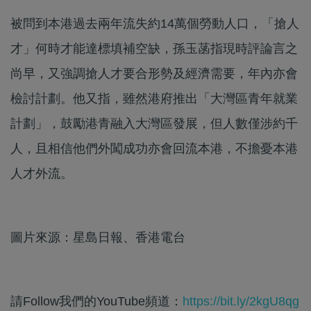
被問到本港過去兩年流失約14萬個勞動人口，「搶人
才」何時才能達標填補空缺，孫玉菡指現時評論言之
尚早，又強調搶人才要合形勢及經濟需要，年內亦會
檢討計劃。他又指，雖然港府推出「大灣區青年就業
計劃」，鼓勵港青融入大灣區發展，但人數僅涉約千
人，且相信他們外闖成功亦會回流本港，不擔憂本港
人才外流。
圖片來源：星島日報、香港電台
請Follow我們的YouTube頻道：
https://bit.ly/2kgU8qg