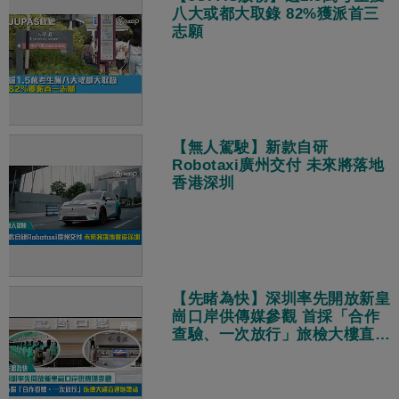
八大或都大取錄 82%獲派首三
志願
【無人駕駛】新款自研
Robotaxi廣州交付 未來將落地
香港深圳
【先睹為快】深圳率先開放新皇
崗口岸供傳媒參觀 首採「合作
查驗、一次放行」旅檢大樓直連
地鐵站