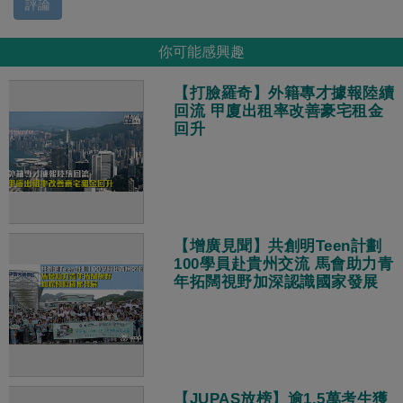
評論
你可能感興趣
【打臉羅奇】外籍專才據報陸續
回流 甲廈出租率改善豪宅租金
回升
【增廣見聞】共創明Teen計劃
100學員赴貴州交流 馬會助力青
年拓闊視野加深認識國家發展
【JUPAS放榜】逾1.5萬考生獲