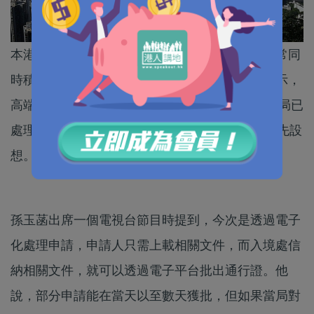
本港近年面對人才流失問題，政府在社會逐步復常同
時積極「搶人才」，勞工及福利局局長孫玉菡表示，
高端人才通行證計劃已收到大約5300宗申請，當局已
處理當中7成半，其中超過9成獲批，進度超乎原先設
想。
孫玉菡出席一個電視台節目時提到，今次是透過電子
化處理申請，申請人只需上載相關文件，而入境處信
納相關文件，就可以透過電子平台批出通行證。他
說，部分申請能在當天以至數天獲批，但如果當局對