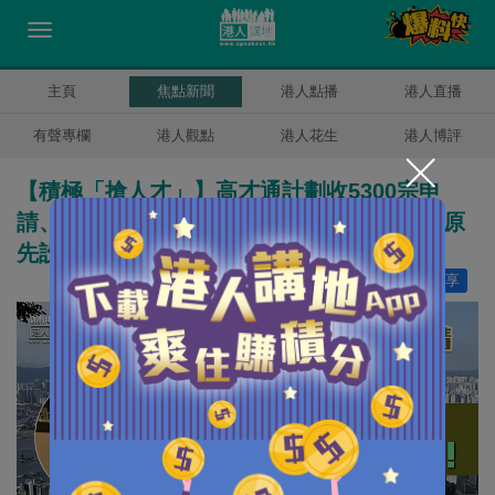
主頁
焦點新聞
港人點播
港人直播
有聲專欄
港人觀點
港人花生
港人博評
【積極「搶人才」】高才通計劃收5300宗申
請、部分申請數天內獲批 孫玉菡：進度超乎原
先設想
讚好
12
分享