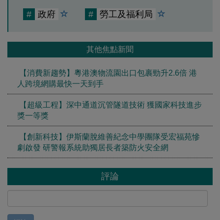
#
政府
#
勞工及福利局
其他焦點新聞
【消費新趨勢】粵港澳物流園出口包裹勁升2.6倍 港
人跨境網購最快一天到手
【超級工程】深中通道沉管隧道技術 獲國家科技進步
獎一等獎
【創新科技】伊斯蘭脫維善紀念中學團隊受宏福苑慘
劇啟發 研警報系統助獨居長者築防火安全網
評論