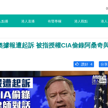
0
人點播
港人直播
有聲專欄
港人觀點
港人
據報遭起訴 被指授權CIA偷錄阿桑奇
讚好
4
分享