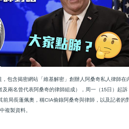
網報道，包含揭密網站「維基解密」創辦人阿桑奇私人律師在
者及兩名曾代表阿桑奇的律師組成），周一（15日）起訴
及其前局長蓬佩奧，稱CIA偷錄阿桑奇與律師，以及記者的
中複製資料。