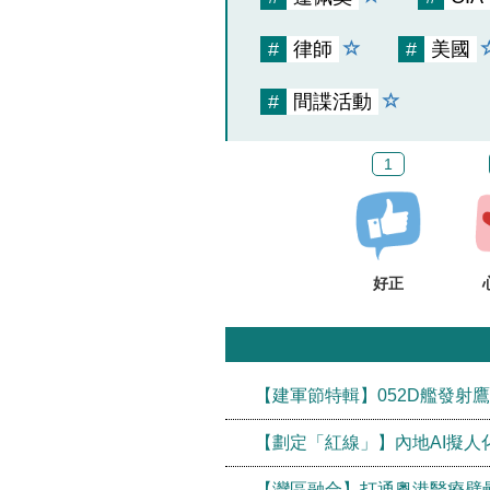
#
律師
#
美國
#
間諜活動
1
好正
【建軍節特輯】052D艦發射
【劃定「紅線」】內地AI擬人
【灣區融合】打通粵港醫療壁