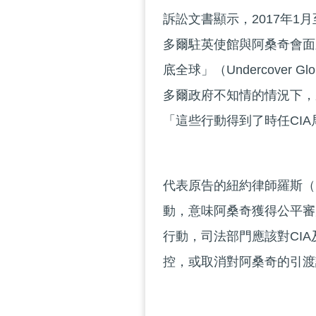
訴訟文書顯示，2017年1
多爾駐英使館與阿桑奇會面
底全球」（Undercove
多爾政府不知情的情況下，
「這些行動得到了時任CI
代表原告的紐約律師羅斯（Ri
動，意味阿桑奇獲得公平審
行動，司法部門應該對CI
控，或取消對阿桑奇的引渡