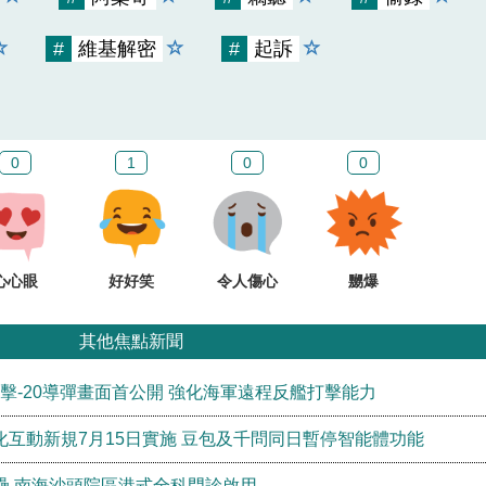
#
維基解密
#
起訴
0
1
0
0
心心眼
好好笑
令人傷心
嬲爆
其他焦點新聞
鷹擊-20導彈畫面首公開 強化海軍遠程反艦打擊能力
化互動新規7月15日實施 豆包及千問同日暫停智能體功能
壘 南海沙頭院區港式全科門診啟用