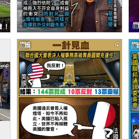
【今日網圖】引以為戒
【