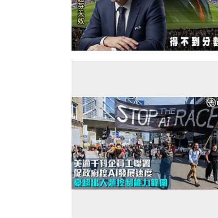
【今日網圖】落力為「美」好？