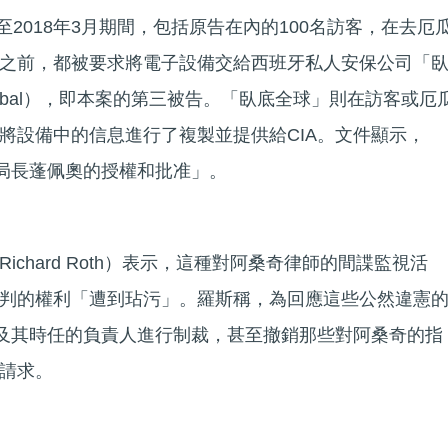
月至2018年3月期間，包括原告在內的100名訪客，在去厄
之前，都被要求將電子設備交給西班牙私人安保公司「
r Global），即本案的第三被告。「臥底全球」則在訪客或厄
將設備中的信息進行了複製並提供給CIA。文件顯示，
A局長蓬佩奧的授權和批准」。
chard Roth）表示，這種對阿桑奇律師的間諜監視活
判的權利「遭到玷污」。羅斯稱，為回應這些公然違憲
A及其時任的負責人進行制裁，甚至撤銷那些對阿桑奇的指
請求。