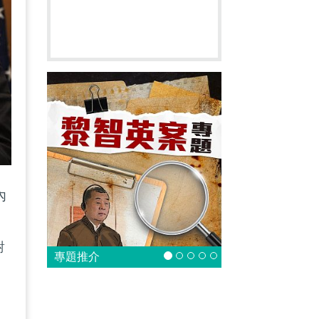
內
對
專題推介