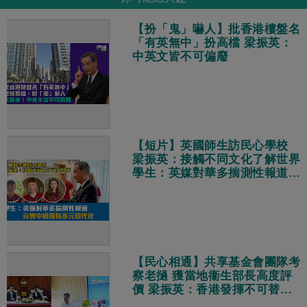
【扮「鬼」嚇人】批香港樓盤名
「有英無中」扮高檔 梁振英：
中英文皆不可偏廢
【短片】英國師生訪民心學校
梁振英：接觸不同文化了解世界
學生：英媒對華多揣測性報道
真實中國獨特多元現代化
【民心相通】共享基金會團隊考
察老撾 獲當地衞生部長高度評
價 梁振英：香港發揮不可替代
作用