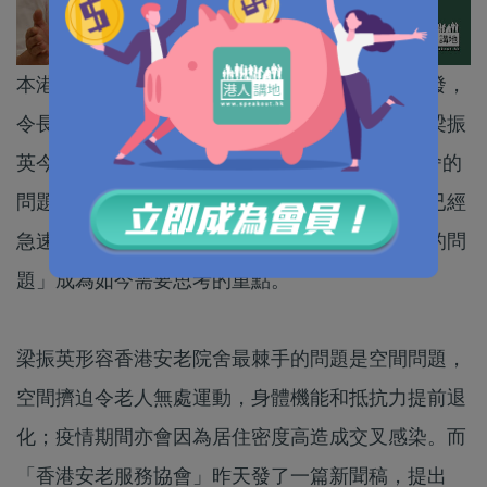
本港在第五波疫情嚴峻期間，出現安老院舍大爆發，
令長者感染人數急增。全國政協副主席、前特首梁振
英今日(26日)發帖提到，疫情期間暴露了安老院舍的
問題，惟當時雖引起社會極度關注，但現在問題已經
急速冷卻，「如何下大決心徹底解决這個老大難的問
題」成為如今需要思考的重點。
梁振英形容香港安老院舍最棘手的問題是空間問題，
空間擠迫令老人無處運動，身體機能和抵抗力提前退
化；疫情期間亦會因為居住密度高造成交叉感染。而
「香港安老服務協會」昨天發了一篇新聞稿，提出