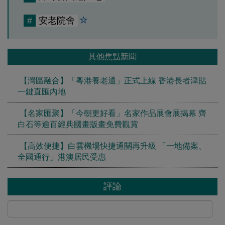
#
安老院舍
其他焦點新聞
【灣區融合】「粵港養老通」正式上線 香港長者津貼
一鍵直匯內地
【名家匯聚】「今朝更好看」名家作品展會展揭幕 齊
白石等逾百經典國畫版畫免費觀賞
【高效便捷】白雲機場快捷通關再升級 「一地備案、
全國通行」港澳居民受惠
評論