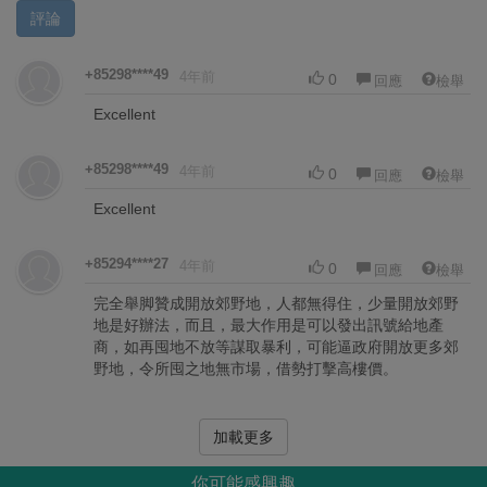
評論
+85298****49
4年前
0
回應
檢舉
Excellent
+85298****49
4年前
0
回應
檢舉
Excellent
+85294****27
4年前
0
回應
檢舉
完全舉脚贊成開放郊野地，人都無得住，少量開放郊野
地是好辦法，而且，最大作用是可以發出訊號給地產
商，如再囤地不放等謀取暴利，可能逼政府開放更多郊
野地，令所囤之地無市場，借勢打擊高樓價。
加載更多
你可能感興趣