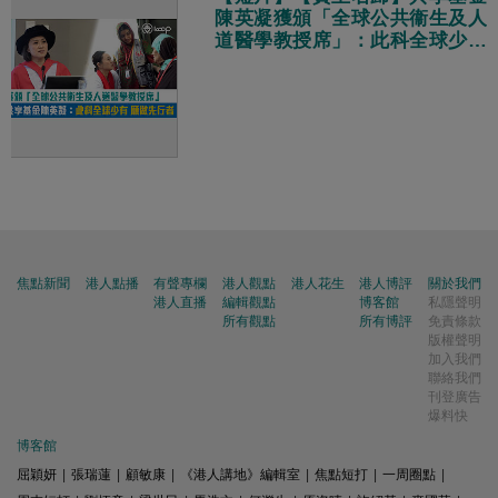
陳英凝獲頒「全球公共衞生及人
道醫學教授席」：此科全球少有
願意做先行者
焦點新聞
港人點播
有聲專欄
港人觀點
港人花生
港人博評
關於我們
港人直播
編輯觀點
博客館
私隱聲明
所有觀點
所有博評
免責條款
版權聲明
加入我們
聯絡我們
刊登廣告
爆料快
博客館
屈穎妍
|
張瑞蓮
|
顧敏康
|
《港人講地》編輯室
|
焦點短打
|
一周圈點
|