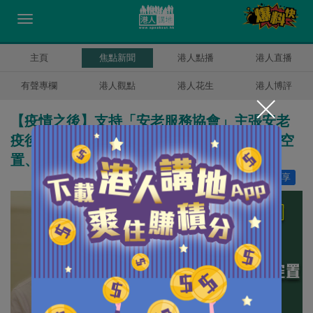
主頁
焦點新聞
港人點播
港人直播
有聲專欄
港人觀點
港人花生
港人博評
【疫情之後】支持「安老服務協會」主張安老
疫後重建 梁振英詰問：將郊野公園邊陲地帶空
置、迫老人家住白鴿籠是什麼道理？
讚好
41
分享