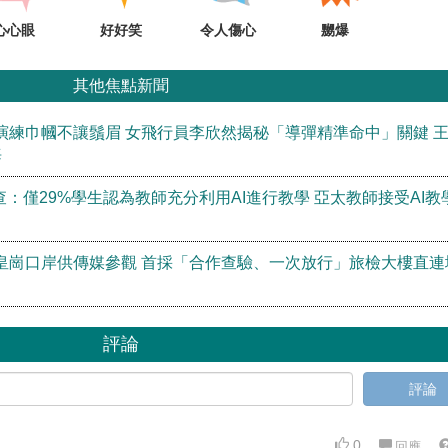
心心眼
好好笑
令人傷心
嬲爆
其他焦點新聞
演練巾幗不讓鬚眉 女飛行員李欣然揭秘「導彈精準命中」關鍵 
海
查：僅29%學生認為教師充分利用AI進行教學 亞太教師接受AI教
皇崗口岸供傳媒參觀 首採「合作查驗、一次放行」旅檢大樓直連
評論
評論
0
回應