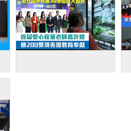
園揭
【短片】【愛心教育】第五屆學校展AI學習
【
成大趨勢 首屆愛心校董老師嘉許禮頒200獎項
老
表揚教育奉獻