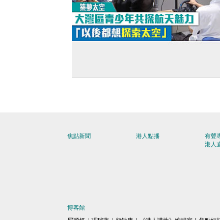
【短片】【築夢太空】大灣區青少年共
天魅力 「以後都想探索太空」
焦點新聞
港人點播
有聲
港人
博客館