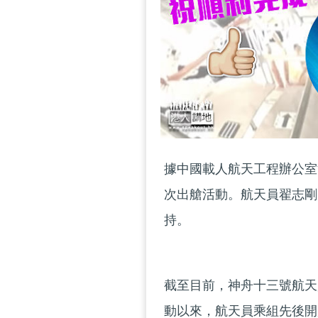
據中國載人航天工程辦公室
次出艙活動。航天員翟志剛
持。
截至目前，神舟十三號航天
動以來，航天員乘組先後開