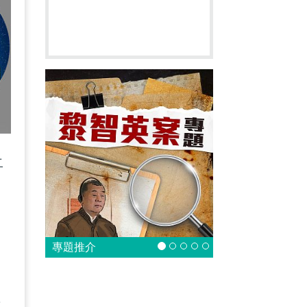
二
支
專題推介
與