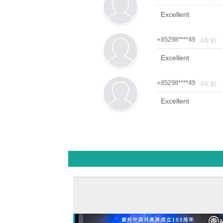
Excellent
+85298****49
4年前
Excellent
+85298****49
4年前
Excellent