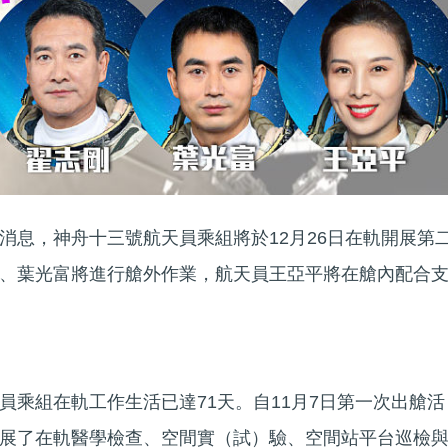
消息，神舟十三號航天員乘組將於12月26日在軌開展第
、葉光富將進行艙外作業，航天員王亞平將在艙內配合
員乘組在軌工作生活已達71天。自11月7日第一次出艙活
展了在軌醫學檢查、空間實（試）驗、空間站平台巡檢