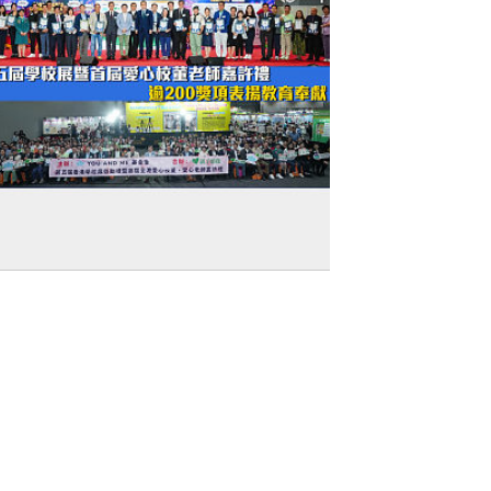
愛心教育】第五屆學校展暨首屆愛心校董
師嘉許禮 逾200獎項表揚教育奉獻