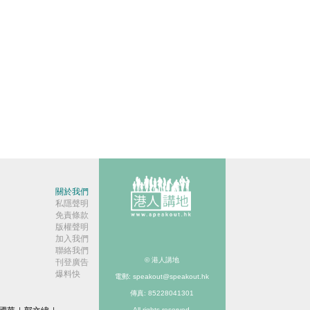
關於我們
私隱聲明
免責條款
版權聲明
加入我們
聯絡我們
© 港人講地
刊登廣告
爆料快
電郵: speakout@speakout.hk
傳真: 85228041301
All rights reserved.