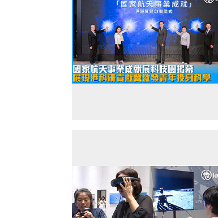
【航天強國】國家航天事業成就展科技
幕 展現港科研貢獻冀激發青年投身科學