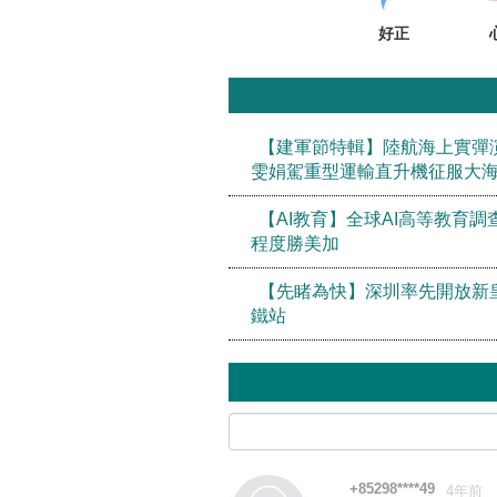
好正
【建軍節特輯】陸航海上實彈
雯娟駕重型運輸直升機征服大
【AI教育】全球AI高等教育調
程度勝美加
【先睹為快】深圳率先開放新
鐵站
+85298****49
4年前