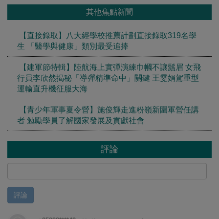
其他焦點新聞
【直接錄取】八大經學校推薦計劃直接錄取319名學
生 「醫學與健康」類別最受追捧
【建軍節特輯】陸航海上實彈演練巾幗不讓鬚眉 女飛
行員李欣然揭秘「導彈精準命中」關鍵 王雯娟駕重型
運輸直升機征服大海
【青少年軍事夏令營】施俊輝走進粉嶺新圍軍營任講
者 勉勵學員了解國家發展及貢獻社會
評論
評論