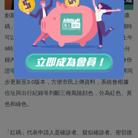
創新及科技局長薛永恒今午（2日）公布「香港健康
碼」詳情，讓市民申請及熟習其功能，待正式通關時
可以暢順運作。「港康碼」將於下周五（10日）上午
9時接受網上申請，系統屬實名登記，市民須在45分
鐘內完成申請，包括提交住址証明、電話號碼及身份
證等，並申報過去14日行蹤，屆時「安心出行」將同
步更新至3.0版本，方便市民上傳資料，系統會根據
住址與出行紀錄等判斷三種風險顔色，分為紅色、黃
色和綠色。
「紅碼」代表申請人是確診者、疑似確診者、密切接