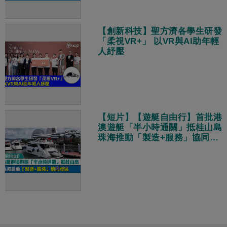
【創新科技】聖方濟各學生研發
「柔視VR+」 以VR與AI助年輕
人紓壓
【短片】【遊艇自由行】首批港
澳遊艇「半小時通關」抵桂山島
珠海推動「製造+服務」協同發
展