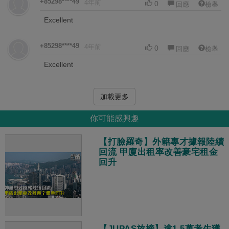
+85298****49
4年前
0
回應
檢舉
Excellent
+85298****49
4年前
0
回應
檢舉
Excellent
加載更多
你可能感興趣
【打臉羅奇】外籍專才據報陸續
回流 甲廈出租率改善豪宅租金
回升
【JUPAS放榜】逾1.5萬考生獲