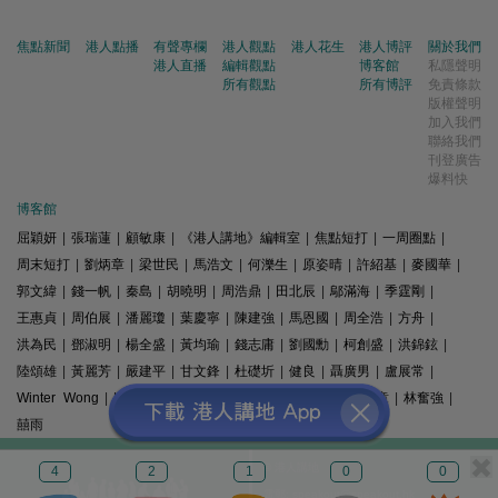
焦點新聞
港人點播
有聲專欄
港人觀點
港人花生
港人博評
關於我們
港人直播
編輯觀點
博客館
私隱聲明
所有觀點
所有博評
免責條款
版權聲明
加入我們
聯絡我們
刊登廣告
爆料快
博客館
屈穎妍
|
張瑞蓮
|
顧敏康
|
《港人講地》編輯室
|
焦點短打
|
一周圈點
|
周末短打
|
劉炳章
|
梁世民
|
馬浩文
|
何濼生
|
原姿晴
|
許紹基
|
麥國華
|
郭文緯
|
錢一帆
|
秦島
|
胡曉明
|
周浩鼎
|
田北辰
|
鄔滿海
|
季霆剛
|
王惠貞
|
周伯展
|
潘麗瓊
|
葉慶寧
|
陳建強
|
馬恩國
|
周全浩
|
方舟
|
洪為民
|
鄧淑明
|
楊全盛
|
黃均瑜
|
錢志庸
|
劉國勳
|
柯創盛
|
洪錦鉉
|
陸頌雄
|
黃麗芳
|
嚴建平
|
甘文鋒
|
杜礎圻
|
健良
|
聶廣男
|
盧展常
|
Winter Wong
|
K2
|
梁文新
|
羅崑
|
姚銘
|
陳志豪
|
精選文章
|
林奮強
|
囍雨
© 港人講地
4
2
1
0
0
電郵: speakout@speakout.hk