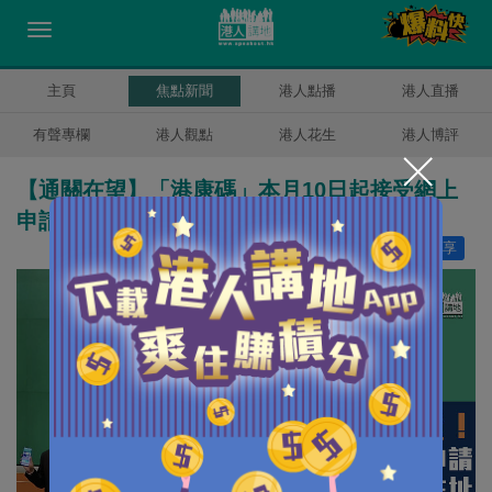
主頁
焦點新聞
港人點播
港人直播
有聲專欄
港人觀點
港人花生
港人博評
【通關在望】「港康碼」本月10日起接受網上
申請 須實名登記申報住址
讚好
7
分享