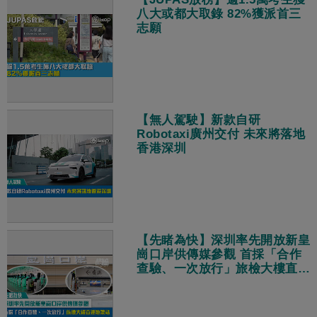
八大或都大取錄 82%獲派首三
志願
【無人駕駛】新款自研
Robotaxi廣州交付 未來將落地
香港深圳
【先睹為快】深圳率先開放新皇
崗口岸供傳媒參觀 首採「合作
查驗、一次放行」旅檢大樓直連
地鐵站