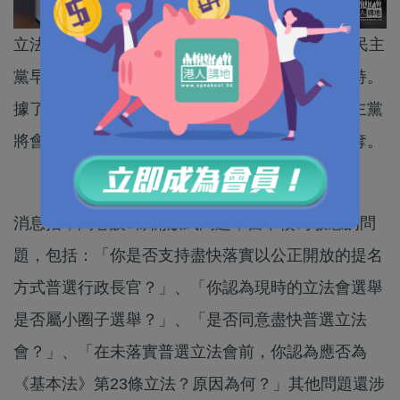
立法會換屆選舉下月19日舉行，未有派員參選的民主
黨早前接獲幾名「非建制派」候選人叩門尋求支持。
據了解，民主黨日前向相關候選人發出問卷，民主黨
將會召開特別中委會檢視候選人的回答，以作定奪。
消息指，問卷設9條開放式問題，當中較為敏感的問
題，包括：「你是否支持盡快落實以公正開放的提名
方式普選行政長官？」、「你認為現時的立法會選舉
是否屬小圈子選舉？」、「是否同意盡快普選立法
會？」、「在未落實普選立法會前，你認為應否為
《基本法》第23條立法？原因為何？」其他問題還涉