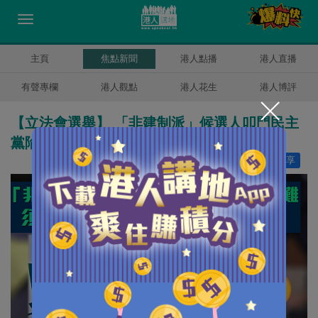
主頁
焦點新聞
港人點播
港人直播
有聲專欄
港人觀點
港人花生
港人博評
【立法會選舉】 「非建制派」候選人叩門民主
黨陷兩難 須答23條立場隨時觸DQ紅線
讚好
10
分享