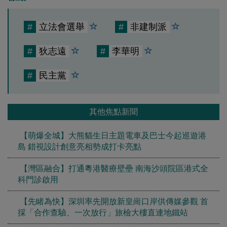
#
立法會選舉
#
非建制派
#
狄志遠
#
李華明
#
民主黨
其他焦點新聞
【萌爆全城】大熊貓生日主題電車及巴士今起巡遊港
島 錯視設計創意亮相勢成打卡亮點
【灣區融合】打通粵港醫療壁壘 南海沙頭院區港式全
科門診啟用
【先睹為快】深圳率先開放新皇崗口岸供傳媒參觀 首
採「合作查驗、一次放行」旅檢大樓直連地鐵站