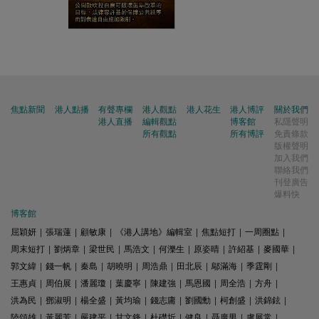
焦點新聞
港人點播
有聲專欄
港人觀點
港人花生
港人博評
關於我們
港人直播
編輯觀點
博客館
私隱聲明
所有觀點
所有博評
免責條款
版權聲明
加入我們
聯絡我們
刊登廣告
爆料快
博客館
屈穎妍
|
張瑞蓮
|
顧敏康
|
《港人講地》編輯室
|
焦點短打
|
一周圈點
|
周末短打
|
劉炳章
|
梁世民
|
馬浩文
|
何濼生
|
原姿晴
|
許紹基
|
麥國華
|
郭文緯
|
錢一帆
|
秦島
|
胡曉明
|
周浩鼎
|
田北辰
|
鄔滿海
|
季霆剛
|
王惠貞
|
周伯展
|
潘麗瓊
|
葉慶寧
|
陳建強
|
馬恩國
|
周全浩
|
方舟
|
洪為民
|
鄧淑明
|
楊全盛
|
黃均瑜
|
錢志庸
|
劉國勳
|
柯創盛
|
洪錦鉉
|
陸頌雄
|
黃麗芳
|
嚴建平
|
甘文鋒
|
杜礎圻
|
健良
|
聶廣男
|
盧展常
|