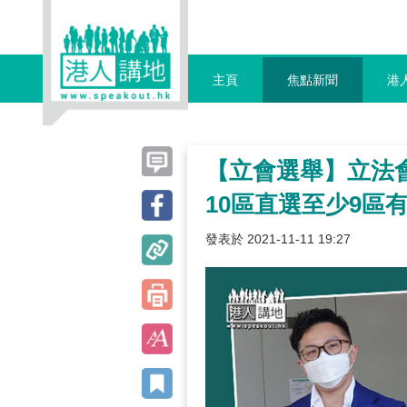
主頁
焦點新聞
港
【立會選舉】立法
10區直選至少9區
發表於 2021-11-11 19:27