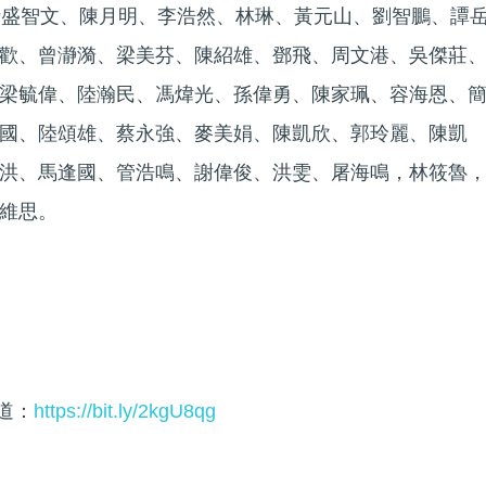
括盛智文、陳月明、李浩然、林琳、黃元山、劉智鵬、譚
歡、曾瀞漪、梁美芬、陳紹雄、鄧飛、周文港、吳傑莊
梁毓偉、陸瀚民、馮煒光、孫偉勇、陳家珮、容海恩、
國、陸頌雄、蔡永強、麥美娟、陳凱欣、郭玲麗、陳凱
洪、馬逢國、管浩鳴、謝偉俊、洪雯、屠海鳴，林筱魯
維思。
頻道：
https://bit.ly/2kgU8qg