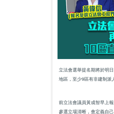
立法會選舉提名期將於明日(
地區，至少9區有非建制派
前立法會議員黃成智早上報
參選立場清晰，會定義自己