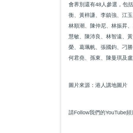
會界別還有48人參選，包
衡、黃梓謙、李鎮強、江玉
林順潮、陳仲尼、林振昇、
慧敏、陳沛良、林智遠、黃
榮、葛珮帆、張國鈞、刁勝
何君堯、孫東、陳曼琪及盧
圖片來源：港人講地圖片
請Follow我們的YouTube