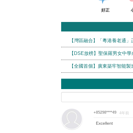
好正
【灣區融合】「粵港養老通」
【DSE放榜】聖保羅男女中學
【全國首個】廣東築牢智能製
+85298****49
4年前
Excellent