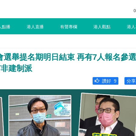
0
人點播
港人直播
有聲專欄
港人觀點
港人
會選舉提名期明日結束 再有7人報名參
有非建制派
讚好
9
分享