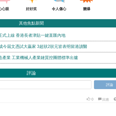
心心眼
好好笑
令人傷心
嬲爆
其他焦點新聞
正式上線 香港長者津貼一鍵直匯內地
成今屆文憑試大贏家 3超狀2狀元皆表明留港讀醫
造產業 工業機械人產業鏈質控團體標準出爐
評論
評論
0
回應