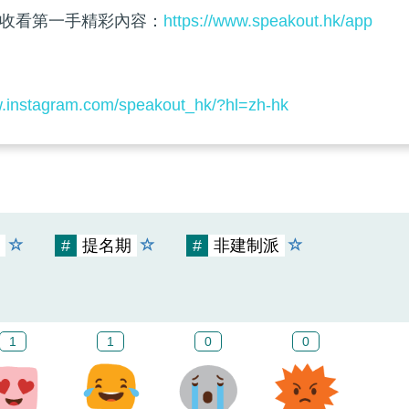
收看第一手精彩內容：
https://www.speakout.hk/app
w.instagram.com/speakout_hk/?hl=zh-hk
#
提名期
#
非建制派
1
1
0
0