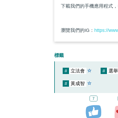
下載我們的手機應用程式，
瀏覽我們的IG：
https://ww
標籤
#
立法會
#
選舉
#
黃成智
7