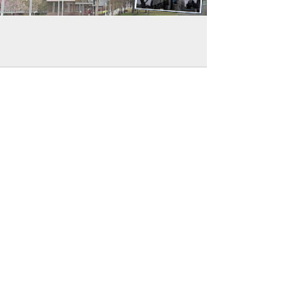
強烈譴責】特區政府及立法會斥《華盛頓
報》抹黑國安附屬法例：盡顯偽善和雙重標