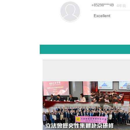
+85298****49
4年前
Excellent