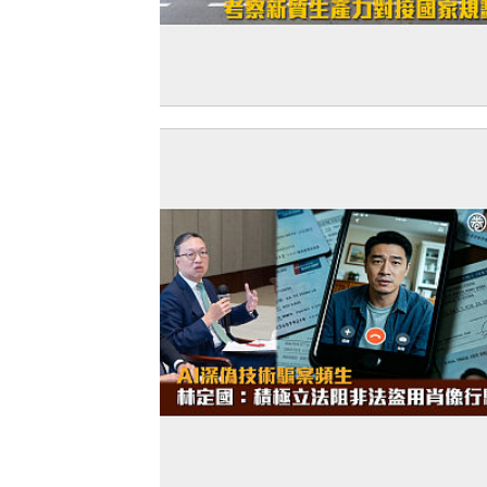
【赴京研修】立法會歷史性集體赴京研修
察新質生產力對接國家規劃