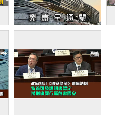
 考
【今日網圖】火速通過
【
郵
準