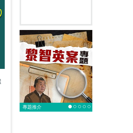
選
專題推介
次
期