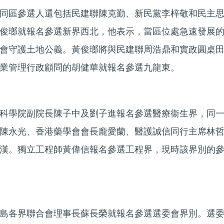
同區參選人還包括民建聯陳克勤、新民黨李梓敬和民主
俊瑯就報名參選新界西北，他表示，當區位處急速發展
會守護土地公義。黃俊瑯將與民建聯周浩鼎和實政圓桌
業管理行政顧問的胡健華就報名參選九龍東。
科學院副院長陳子中及劉子進報名參選醫療衞生界，同
陳永光、香港藥學會會長龐愛蘭、醫護誠信同行主席林
漢。獨立工程師黃偉信報名參選工程界，現時該界別的
島各界聯合會理事長蘇長榮就報名參選選委會界別。選