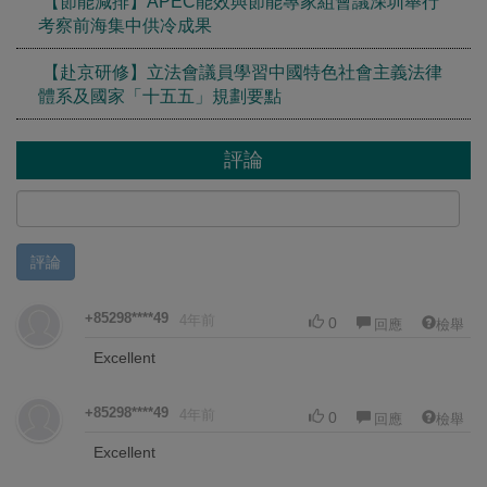
【節能減排】APEC能效與節能專家組會議深圳舉行
考察前海集中供冷成果
【赴京研修】立法會議員學習中國特色社會主義法律
體系及國家「十五五」規劃要點
評論
評論
+85298****49
4年前
0
回應
檢舉
Excellent
+85298****49
4年前
0
回應
檢舉
Excellent