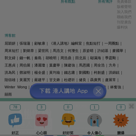
所有觀點
所有博評
免責條款
版權聲明
加入我們
聯絡我們
刊登廣告
爆料快
博客館
屈穎妍
|
張瑞蓮
|
顧敏康
|
《港人講地》編輯室
|
焦點短打
|
一周圈點
|
周末短打
|
劉炳章
|
梁世民
|
馬浩文
|
何濼生
|
原姿晴
|
許紹基
|
麥國華
|
郭文緯
|
錢一帆
|
秦島
|
胡曉明
|
周浩鼎
|
田北辰
|
鄔滿海
|
季霆剛
|
王惠貞
|
周伯展
|
潘麗瓊
|
葉慶寧
|
陳建強
|
馬恩國
|
周全浩
|
方舟
|
洪為民
|
鄧淑明
|
楊全盛
|
黃均瑜
|
錢志庸
|
劉國勳
|
柯創盛
|
洪錦鉉
|
陸頌雄
|
黃麗芳
|
嚴建平
|
甘文鋒
|
杜礎圻
|
健良
|
聶廣男
|
盧展常
|
Winter Wong
|
K2
|
梁文新
|
羅崑
|
姚銘
|
陳志豪
|
精選文章
|
林奮強
|
囍雨
© 港人講地
78
3
0
1
0
電郵: speakout@speakout.hk
傳真: 85228041301
All rights reserved.
好正
心心眼
好好笑
令人傷心
嬲爆
版權所有 不得轉載