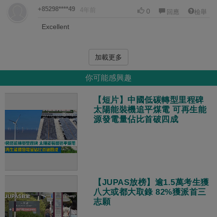
+85298****49
4年前
0
回應
檢舉
Excellent
加載更多
你可能感興趣
【短片】中國低碳轉型里程碑
太陽能裝機追平煤電 可再生能
源發電量佔比首破四成
【JUPAS放榜】逾1.5萬考生獲
八大或都大取錄 82%獲派首三
志願