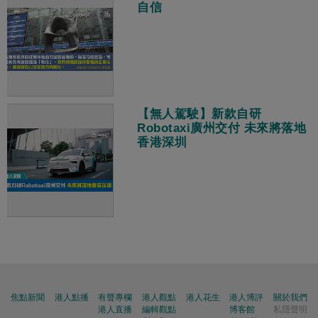
自信
【無人駕駛】新款自研
Robotaxi廣州交付 未來將落地
香港深圳
焦點新聞
港人點播
有聲專欄
港人觀點
港人花生
港人博評
關於我們
港人直播
編輯觀點
博客館
私隱聲明