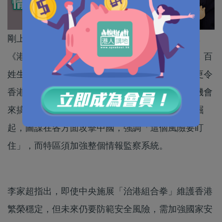
剛上任政務司司長的李家超接受央視專訪時表示，
《港區國安法》實施一年來，香港社會趨於穩定，百
姓生活回歸常態，完善香港選舉制度條例的通過更令
香港未來充滿希望。他認為「外部勢力仍然等待機會
來搞破壞」，形容很多國家擔心中國強大、和平崛
起，圖謀在各方面攻擊中國，強調「這個風險要盯
住」，而特區須加強整個情報監察系統。
李家超指出，即使中央施展「治港組合拳」維護香港
繁榮穩定，但未來仍要防範安全風險，需加強國家安