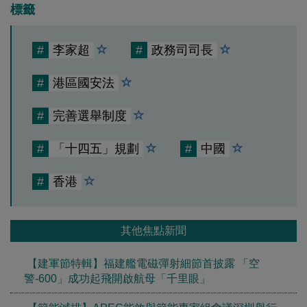
標籤
#
李家超
#
政務司司長
#
港區國安法
#
完善選舉制度
#
「十四五」規劃
#
中國
#
香港
其他焦點新聞
【建軍節特輯】福建艦電磁彈射細節首披露 「空
警-600」成功起飛開啟航母「千里眼」