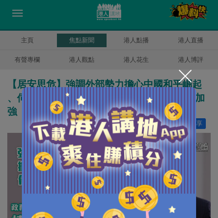
主頁
焦點新聞
港人點播
港人直播
有聲專欄
港人觀點
港人花生
港人博評
【居安思危】強調外部勢力擔心中國和平崛起
、伺機在港搞破壞 李家超：情報監察系統須加
強
讚好
85
分享