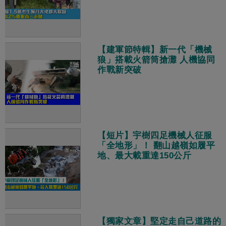
【建軍節特輯】新一代「機械
狼」搭載火箭筒搶灘 人機協同
作戰新突破
【短片】宇樹四足機械人征服
「全地形」！ 翻山越嶺如履平
地、最大載重達150公斤
【獨家文章】堅定走自己道路的