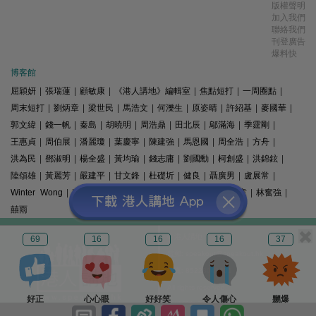
版權聲明
加入我們
聯絡我們
刊登廣告
爆料快
博客館
屈穎妍
|
張瑞蓮
|
顧敏康
|
《港人講地》編輯室
|
焦點短打
|
一周圈點
|
周末短打
|
劉炳章
|
梁世民
|
馬浩文
|
何濼生
|
原姿晴
|
許紹基
|
麥國華
|
郭文緯
|
錢一帆
|
秦島
|
胡曉明
|
周浩鼎
|
田北辰
|
鄔滿海
|
季霆剛
|
王惠貞
|
周伯展
|
潘麗瓊
|
葉慶寧
|
陳建強
|
馬恩國
|
周全浩
|
方舟
|
洪為民
|
鄧淑明
|
楊全盛
|
黃均瑜
|
錢志庸
|
劉國勳
|
柯創盛
|
洪錦鉉
|
陸頌雄
|
黃麗芳
|
嚴建平
|
甘文鋒
|
杜礎圻
|
健良
|
聶廣男
|
盧展常
|
Winter Wong
|
K2
|
梁文新
|
羅崑
|
姚銘
|
陳志豪
|
精選文章
|
林奮強
|
囍雨
© 港人講地
69
16
16
16
37
電郵: speakout@speakout.hk
傳真: 85228041301
All rights reserved.
好正
心心眼
好好笑
令人傷心
嬲爆
版權所有 不得轉載