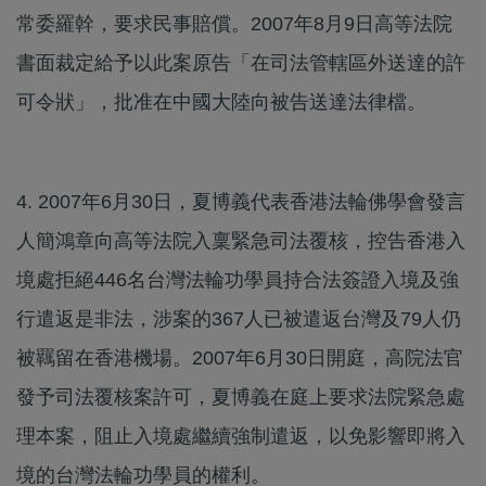
常委羅幹，要求民事賠償。2007年8月9日高等法院
書面裁定給予以此案原告「在司法管轄區外送達的許
可令狀」，批准在中國大陸向被告送達法律檔。
4. 2007年6月30日，夏博義代表香港法輪佛學會發言
人簡鴻章向高等法院入稟緊急司法覆核，控告香港入
境處拒絕446名台灣法輪功學員持合法簽證入境及強
行遣返是非法，涉案的367人已被遣返台灣及79人仍
被羈留在香港機場。2007年6月30日開庭，高院法官
發予司法覆核案許可，夏博義在庭上要求法院緊急處
理本案，阻止入境處繼續強制遣返，以免影響即將入
境的台灣法輪功學員的權利。