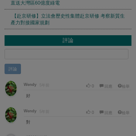
直送大灣區60億度綠電
【赴京研修】立法會歷史性集體赴京研修 考察新質生
產力對接國家規劃
評論
評論
Wendy
5年前
0
回應
檢舉
好
Wendy
5年前
0
回應
檢舉
對