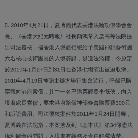
5. 2010年1月21日，夏博義代表香港法輪功佛學會會
長、《香港大紀元時報》社長簡鴻章入稟高等法院提
出司法覆核，指香港入境處拒絕給予美國神韻藝術團
六名核心技術團員的入境簽證，是違法濫權，令原定
於2010年1月27日到31日在香港七場演出被迫取消。
2010年4月19日神韻主辦方舉行集會遊行，呼籲已購
票觀向港府索償，其中一名已購票觀眾李慨俠，向入
境處處長索償，要求港府賠償神韻晚會購票費300元
和訴訟費用。司法覆核案件於2011年1月24日開審，
夏博義在法院指，本案涉及到《基本法》第34條憲法
權利剝奪的問題，入境處有義務及責任解釋清楚。