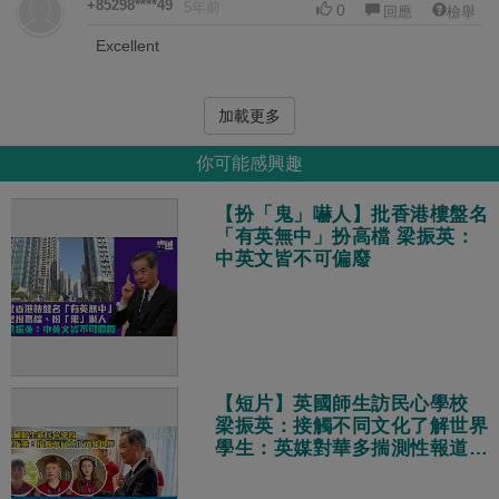
+85298****49
5年前
0
回應
檢舉
Excellent
加載更多
你可能感興趣
【扮「鬼」嚇人】批香港樓盤名
「有英無中」扮高檔 梁振英：
中英文皆不可偏廢
【短片】英國師生訪民心學校
梁振英：接觸不同文化了解世界
學生：英媒對華多揣測性報道
真實中國獨特多元現代化