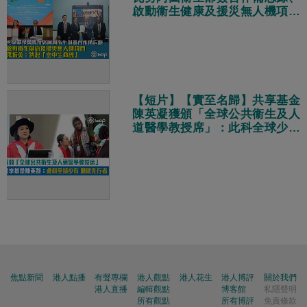
啟動衞生健康及援災無人機項目
梁振英：築起「空中生命線」
【短片】【實至名歸】共享基金
陳英凝獲頒「全球公共衞生及人
道醫學教授席」：此科全球少有
願意做先行者
焦點新聞
港人點播
有聲專欄
港人觀點
港人花生
港人博評
關於我們
港人直播
編輯觀點
博客館
私隱聲明
所有觀點
所有博評
免責條款