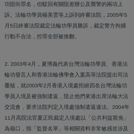
功阻街罪名，但駁回有關阻差辦公及襲警的兩項上
訴。法輪功學員楊美雲等上訴到終審法院，2005年5
月5日終審法院裁定法輪功學員勝訴，裁定警方拘捕
行動不合法，控罪全部被推翻。
2. 2003年4月，夏博義代表台灣法輪功學員、香港法
輪功發言人和香港法輪佛學會入稟高等法院提出司法
覆核，就2003年2月香港入境處拒絕四名台灣法輪功
學員入境及被強制遣返，阻止他們來港出席法輪大法
交流會，要求法院判定入境處強制遣返違法。2004年
11月高院法官夏正民裁定入境處以「公共利益豁免」
為藉口，指「監督名單」等相關資料非常敏感並涉及