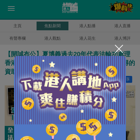
主頁
焦點新聞
港人點播
港人直播
有聲專欄
港人觀點
港人花生
港人博評
【開誠布公】夏博義過去20年代表法輪功處理
香港6案件 梁振英要求法援署交代法輪功獲得的
資助總額：有多少進了夏博義口袋？
讚好
179
分享