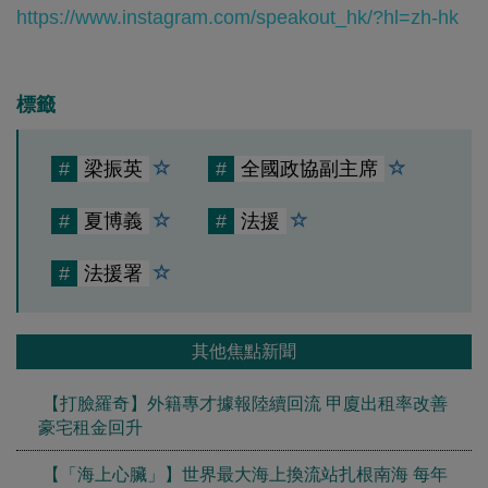
https://www.instagram.com/speakout_hk/?hl=zh-hk
標籤
#
梁振英
#
全國政協副主席
#
夏博義
#
法援
#
法援署
其他焦點新聞
【打臉羅奇】外籍專才據報陸續回流 甲廈出租率改善
豪宅租金回升
【「海上心臟」】世界最大海上換流站扎根南海 每年