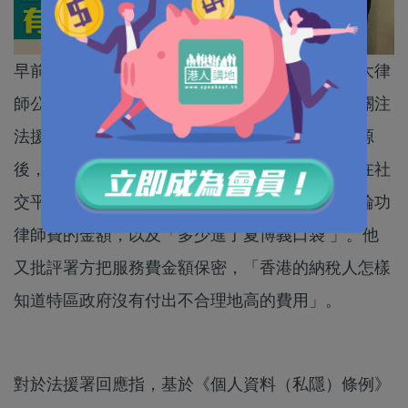
早前「爆眼女」及法輪功學員獲法援資助，聘用大律
師公會主席、資深大律師夏博義代表興訟，社會關注
法援制度是否遭濫用。繼質疑法輪功案律師費來源
後，全國政協副主席，前行政長官梁振英今晚再在社
交平台發文，要求法援署開誠布公，公開資助法輪功
律師費的金額，以及「多少進了夏博義口袋 」。他
又批評署方把服務費金額保密，「香港的納稅人怎樣
知道特區政府沒有付出不合理地高的費用」。
對於法援署回應指，基於《個人資料（私隱）條例》