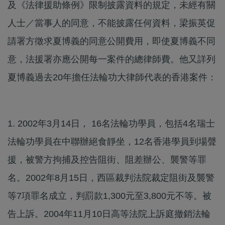
及《法律援助條例》限制披露資料的規定，未經有關
人士／當事人的同意，不能披露任何資料，梁振英促
請署方徵求夏博義的同意公開費用，即使夏博義不同
意，法援署亦應公開每一案件的總律師費。他又詳列
夏博義過去20年擔任法輪功大律師代表的香港案件：
1. 2002年3月14日， 16名法輪功學員，包括4名瑞士
法輪功學員在中聯辦絕食靜坐，12名香港學員到場聲
援，被警方拘捕及控告阻街、阻差辦公、襲警等罪
名。2002年8月15日，西區裁判法院裁定阻街及襲警
等7項罪名成立，判罰款1,300元至3,800元不等。被
告上訴。2004年11月10日高等法院上訴庭撤銷法輪