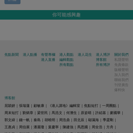
你可能感興趣
焦點新聞
港人點播
有聲專欄
港人觀點
港人花生
港人博評
關於我們
港人直播
編輯觀點
博客館
私隱聲明
所有觀點
所有博評
免責條款
版權聲明
加入我們
聯絡我們
刊登廣告
爆料快
博客館
屈穎妍
|
張瑞蓮
|
顧敏康
|
《港人講地》編輯室
|
焦點短打
|
一周圈點
|
周末短打
|
劉炳章
|
梁世民
|
馬浩文
|
何濼生
|
原姿晴
|
許紹基
|
麥國華
|
郭文緯
|
錢一帆
|
秦島
|
胡曉明
|
周浩鼎
|
田北辰
|
鄔滿海
|
季霆剛
|
王惠貞
|
周伯展
|
潘麗瓊
|
葉慶寧
|
陳建強
|
馬恩國
|
周全浩
|
方舟
|