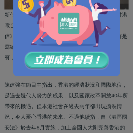
新任廣播處長李百全上台後交足功課，加強審查香港
電台節目，最新一集港台英文台節目《給香港的
信》，原本由屯門區議員巫堃泰作嘉賓，信中內容是
寫給被羈留的人士，但港台於本月1日決定撤換嘉
賓，改由港台顧問委員會前主席陳建強頂替。
陳建強在節目中指出，香港的經濟狀況和國際地位，
是過去幾代人努力的成果，以及國家改革開放40年所
帶來的機遇。但本港社會在過去兩年卻出現撕裂情
況，令人憂心香港的未來。不過他續指，自《港區國
安法》於去年6月實施，加上全國人大剛完善香港的