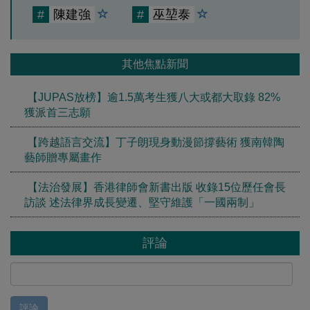
#
陳建強
#
巫堃泰
其他焦點新聞
【JUPAS放榜】逾1.5萬考生獲八大或都大取錄 82%
獲派首三志願
【跨越語言交流】丁子朗現身動漫節撐藝術 獲南韓陶
藝師贈專屬畫作
【法治發展】香港律師會新書出版 收錄15位歷任會長
訪談 述法律界成長變遷、堅守維護「一國兩制」
評論
評論