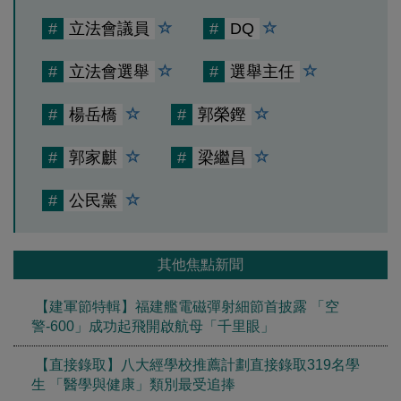
#
立法會議員
#
DQ
#
立法會選舉
#
選舉主任
#
楊岳橋
#
郭榮鏗
#
郭家麒
#
梁繼昌
#
公民黨
其他焦點新聞
【建軍節特輯】福建艦電磁彈射細節首披露 「空
警-600」成功起飛開啟航母「千里眼」
【直接錄取】八大經學校推薦計劃直接錄取319名學
生 「醫學與健康」類別最受追捧