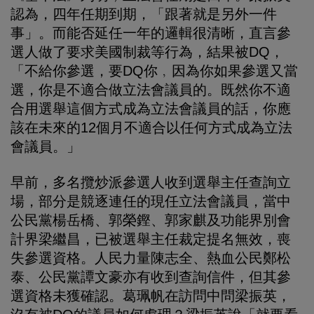
認為，四年任期到期，「跟著就是另外一件
事」。而能否延任一年的邏輯很清晰，直言參
選人做了要求美國制裁等行為，結果被DQ，
「不給你參選，要DQ你﹐因為你如果參選又當
選，你是不適合做立法會議員的。既然你不適
合用選舉這個方式成為立法會議員的話，你應
該在未來的12個月不適合以任何方式成為立法
會議員。」
早前，多名攬炒派參選人收到選舉主任查詢立
場，部分是競逐連任的現任立法會議員，當中
公民黨楊岳橋、郭榮鏗、郭家麒及功能界別會
計界梁繼昌，已被選舉主任裁定提名無效，喪
失參選資格。人民力量陳志全、熱血公民鄭松
泰、公民黨譚文豪亦有收到查詢信件，但其參
選資格未獲確認。葛珮帆在訪問中問梁振英，