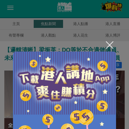
主頁
焦點新聞
港人點播
港人直播
有聲專欄
港人觀點
港人花生
港人博評
【邏輯清晰】梁振英：DQ等於不合適做議員、
未來12個月不適合以任何方式成為立法會議員
讚好
45
分享