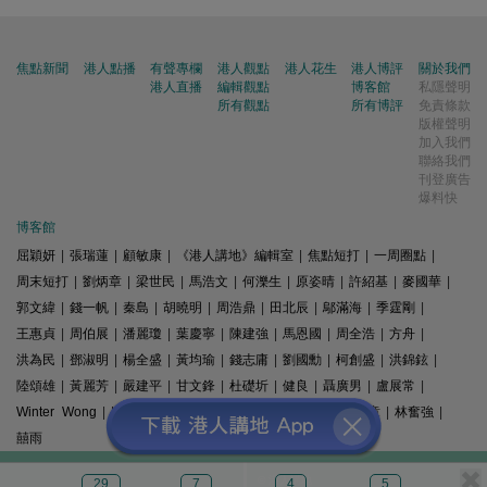
焦點新聞
港人點播
有聲專欄
港人觀點
港人花生
港人博評
關於我們
港人直播
編輯觀點
博客館
私隱聲明
所有觀點
所有博評
免責條款
版權聲明
加入我們
聯絡我們
刊登廣告
爆料快
博客館
屈穎妍
|
張瑞蓮
|
顧敏康
|
《港人講地》編輯室
|
焦點短打
|
一周圈點
|
周末短打
|
劉炳章
|
梁世民
|
馬浩文
|
何濼生
|
原姿晴
|
許紹基
|
麥國華
|
郭文緯
|
錢一帆
|
秦島
|
胡曉明
|
周浩鼎
|
田北辰
|
鄔滿海
|
季霆剛
|
王惠貞
|
周伯展
|
潘麗瓊
|
葉慶寧
|
陳建強
|
馬恩國
|
周全浩
|
方舟
|
洪為民
|
鄧淑明
|
楊全盛
|
黃均瑜
|
錢志庸
|
劉國勳
|
柯創盛
|
洪錦鉉
|
陸頌雄
|
黃麗芳
|
嚴建平
|
甘文鋒
|
杜礎圻
|
健良
|
聶廣男
|
盧展常
|
Winter Wong
|
K2
|
梁文新
|
羅崑
|
姚銘
|
陳志豪
|
精選文章
|
林奮強
|
囍雨
© 港人講地
29
7
4
5