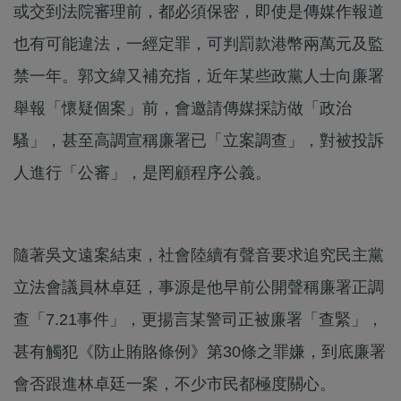
或交到法院審理前，都必須保密，即使是傳媒作報道
也有可能違法，一經定罪，可判罰款港幣兩萬元及監
禁一年。郭文緯又補充指，近年某些政黨人士向廉署
舉報「懷疑個案」前，會邀請傳媒採訪做「政治
騷」，甚至高調宣稱廉署已「立案調查」，對被投訴
人進行「公審」，是罔顧程序公義。
隨著吳文遠案結束，社會陸續有聲音要求追究民主黨
立法會議員林卓廷，事源是他早前公開聲稱廉署正調
查「7.21事件」，更揚言某警司正被廉署「查緊」，
甚有觸犯《防止賄賂條例》第30條之罪嫌，到底廉署
會否跟進林卓廷一案，不少市民都極度關心。