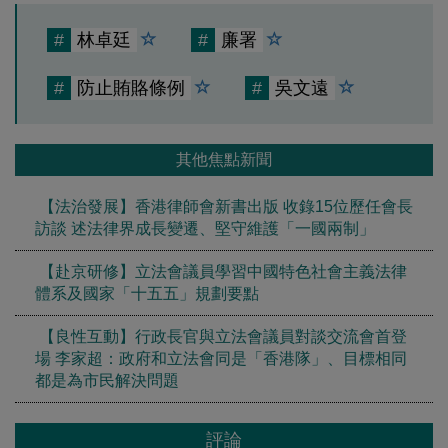
#
林卓廷
#
廉署
#
防止賄賂條例
#
吳文遠
其他焦點新聞
【法治發展】香港律師會新書出版 收錄15位歷任會長
訪談 述法律界成長變遷、堅守維護「一國兩制」
【赴京研修】立法會議員學習中國特色社會主義法律
體系及國家「十五五」規劃要點
【良性互動】行政長官與立法會議員對談交流會首登
場 李家超：政府和立法會同是「香港隊」、目標相同
都是為市民解決問題
評論