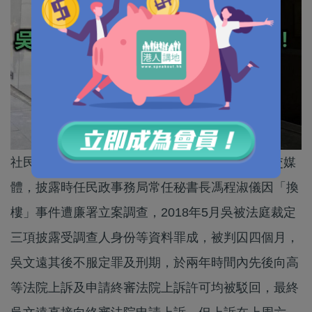
社民連前主席吳文遠在2016年4月透過傳媒及社交媒
體，披露時任民政事務局常任秘書長馮程淑儀因「換
樓」事件遭廉署立案調查，2018年5月吳被法庭裁定
三項披露受調查人身份等資料罪成，被判囚四個月，
吳文遠其後不服定罪及刑期，於兩年時間內先後向高
等法院上訴及申請終審法院上訴許可均被駁回，最終