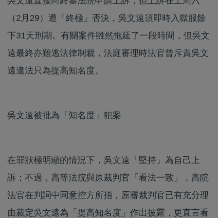
吳文遠直接向終審法院申請上訴，但上訴在上周六
（2月29）遭「終極」否決，吳文遠須即時入獄服餘
下31天刑期。有關案件雖然拖延了一段時間，但吳文
遠最終亦難逃法律制裁，法庭審理時法官曾斥責吳文
遠違法只為提高知名度。
吳文遠被批為「知名度」犯案
在罪狀極明顯的情況下，吳文遠「堅持」為自己上
訴；不過，高等法院與原裁判官「看法一致」，高院
法官在判詞中同意控方所指，原審裁判官已有充分理
由裁定吳文遠為「提高知名度」作出披露，更直言看