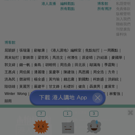
港人直播
編輯觀點
博客館
私隱聲明
所有觀點
所有博評
免責條款
版權聲明
加入我們
聯絡我們
刊登廣告
爆料快
博客館
屈穎妍
|
張瑞蓮
|
顧敏康
|
《港人講地》編輯室
|
焦點短打
|
一周圈點
|
周末短打
|
劉炳章
|
梁世民
|
馬浩文
|
何濼生
|
原姿晴
|
許紹基
|
麥國華
|
郭文緯
|
錢一帆
|
秦島
|
胡曉明
|
周浩鼎
|
田北辰
|
鄔滿海
|
季霆剛
|
王惠貞
|
周伯展
|
潘麗瓊
|
葉慶寧
|
陳建強
|
馬恩國
|
周全浩
|
方舟
|
洪為民
|
鄧淑明
|
楊全盛
|
黃均瑜
|
錢志庸
|
劉國勳
|
柯創盛
|
洪錦鉉
|
陸頌雄
|
黃麗芳
|
嚴建平
|
甘文鋒
|
杜礎圻
|
健良
|
聶廣男
|
盧展常
|
Winter Wong
|
K2
|
梁文新
|
羅崑
|
姚銘
|
陳志豪
|
精選文章
|
林奮強
|
囍雨
© 港人講地
7
1
3
電郵: speakout@speakout.hk
傳真: 85228041301
All rights reserved.