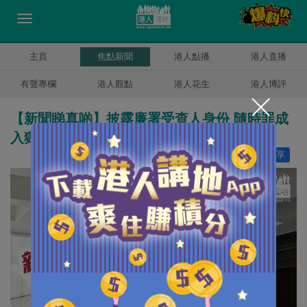
主頁
焦點新聞
港人點播
港人直播
有聲專欄
港人觀點
港人花生
港人博評
【新聞睇真啲】披露廉署受查人身份 隨時罪成
入獄
讚好
1,420
分享