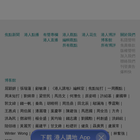
焦點新聞
港人點播
有聲專欄
港人觀點
港人花生
港人博評
關於我們
港人直播
編輯觀點
博客館
私隱聲明
所有觀點
所有博評
免責條款
版權聲明
加入我們
聯絡我們
刊登廣告
爆料快
博客館
屈穎妍
|
張瑞蓮
|
顧敏康
|
《港人講地》編輯室
|
焦點短打
|
一周圈點
|
周末短打
|
劉炳章
|
梁世民
|
馬浩文
|
何濼生
|
原姿晴
|
許紹基
|
麥國華
|
郭文緯
|
錢一帆
|
秦島
|
胡曉明
|
周浩鼎
|
田北辰
|
鄔滿海
|
季霆剛
|
王惠貞
|
周伯展
|
潘麗瓊
|
葉慶寧
|
陳建強
|
馬恩國
|
周全浩
|
方舟
|
洪為民
|
鄧淑明
|
楊全盛
|
黃均瑜
|
錢志庸
|
劉國勳
|
柯創盛
|
洪錦鉉
|
陸頌雄
|
黃麗芳
|
嚴建平
|
甘文鋒
|
杜礎圻
|
健良
|
聶廣男
|
盧展常
|
Winter Wong
|
K2
|
梁文新
|
羅崑
|
姚銘
|
陳志豪
|
精選文章
|
林奮強
|