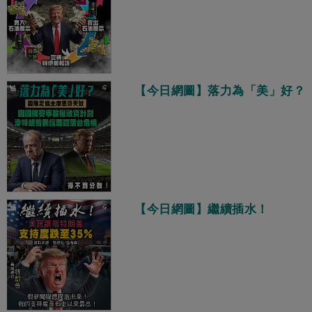
【今日網圖】落力為「美」好？
【今日網圖】繼續插水！