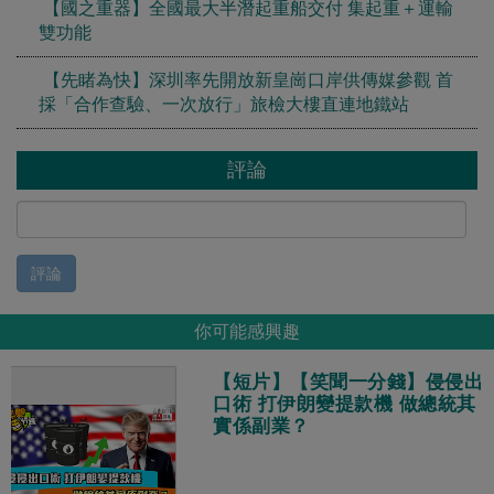
【國之重器】全國最大半潛起重船交付 集起重＋運輸
雙功能
【先睹為快】深圳率先開放新皇崗口岸供傳媒參觀 首
採「合作查驗、一次放行」旅檢大樓直連地鐵站
評論
評論
你可能感興趣
【短片】【笑聞一分錢】侵侵出
口術 打伊朗變提款機 做總統其
實係副業？