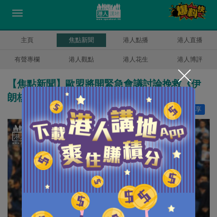
主頁
焦點新聞
港人點播
港人直播
有聲專欄
港人觀點
港人花生
港人博評
【焦點新聞】歐盟將開緊急會議討論挽救《伊
朗核協議》
讚好
0
分享