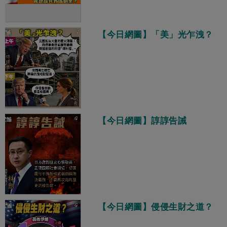
【今日網圖】「美」光乍洩？
【今日網圖】諄諄告誡
【今日網圖】侵侵生財之道？