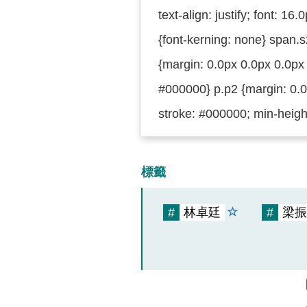
text-align: justify; font: 1
{font-kerning: none} span.s
{margin: 0.0px 0.0px 0.0px 
#000000} p.p2 {margin: 0.0p
stroke: #000000; min-height
標籤
#
林卓廷
#
梁振