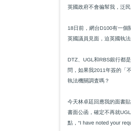
英國政府不會徧幫我，泛民
18日前，網台D100有一
英國議員見面，迫英國執法
DTZ、UGL和RBS銀行
問，如果我2011年簽的
執法機關調査嗎？
今天林卓廷回應我的面書貼
書面公函，確定不再就UG
點，“I have noted your reque