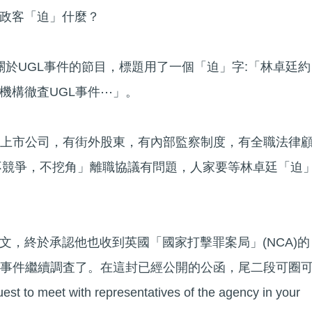
政客「迫」什麼？
個關於UGL事件的節目，標題用了一個「迫」字:「林卓廷約
機構徹査UGL事件⋯」。
都是上市公司，有街外股東，有內部監察制度，有全職法律
「不競爭，不挖角」離職協議有問題，人家要等林卓廷「迫
文，終於承認他也收到英國「國家打擊罪案局」(NCA)的
L事件繼續調査了。在這封已經公開的公函，尾二段可圈
st to meet with representatives of the agency in your