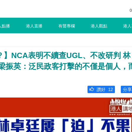
0
人點播
港人直播
有聲專欄
港人觀點
港人
】NCA表明不續查UGL、不改研判 林
 梁振英：泛民政客打擊的不僅是個人，
讚好
12
分享