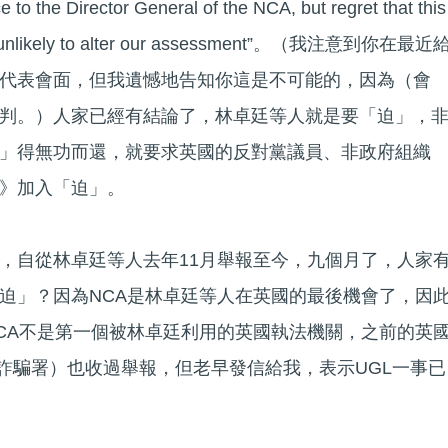
to the Director General of the NCA, but regret that this
it is unlikely to alter our assessment”。（我注意到你在最近
代表會面，但我遺憾地告知你這是不可能的，因為（會
判。）人家已經有結論了，林卓廷等人就是要「迫」，
」得無功而還，就要求英國的反對黨議員、非政府組織
》加入「迫」。
，自從林卓廷等人去年11月舉報至今，九個月了，人家
迫」？因為NCA是林卓廷等人在英國的最後機會了，因
CA不是第一個被林卓廷利用的英國執法機關，之前的英
fice (嚴重詐騙署）也收過舉報，但老早發信給我，表示UGL一事已