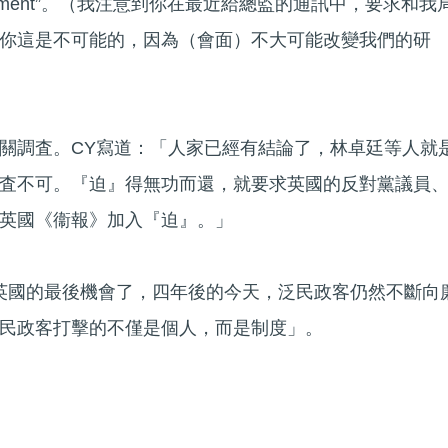
our assessment”。（我注意到你在最近給總監的通訊中，要求和我
你這是不可能的，因為（會面）不大可能改變我們的研
關調査。CY寫道：「人家已經有結論了，林卓廷等人就
査不可。『迫』得無功而還，就要求英國的反對黨議員
英國《衞報》加入『迫』。」
在英國的最後機會了，四年後的今天，泛民政客仍然不斷向
民政客打擊的不僅是個人，而是制度」。