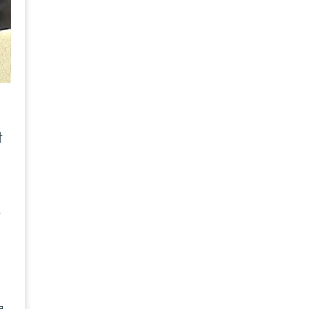
及
對
要