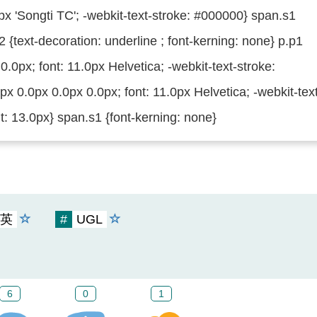
6.0px 'Songti TC'; -webkit-text-stroke: #000000} span.s1
2 {text-decoration: underline ; font-kerning: none} p.p1
0.0px; font: 11.0px Helvetica; -webkit-text-stroke:
x 0.0px 0.0px 0.0px; font: 11.0px Helvetica; -webkit-text
: 13.0px} span.s1 {font-kerning: none}
英
#
UGL
6
0
1