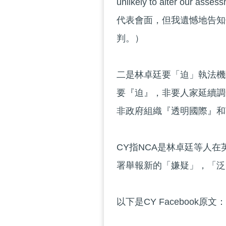
unlikely to alter 
代表會面，但我遺憾地告知
判。）
二是林卓廷要「迫」執法機
要『迫』，非要人家延續調
非政府組織『透明國際』和
CY指NCA是林卓廷等人
署舉報新的「嫌疑」，「泛
以下是CY Facebook原文：