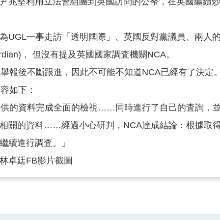
尹兆堅利用立法會組團到英國訪問的公帑，在英國繼續
為UGL一事走訪「透明國際」、英國反對黨議員、兩人
rdian)， 但沒有提及英國國家調査機關NCA。
A舉報後不斷跟進，因此不可能不知道NCA已經有了決定
內容如下：
提供的資料完成全面的檢視……同時進行了自己的査詢，
相關的資料……經過小心研判，NCA達成結論：根據取
繼續進行調査。」
林卓廷FB影片截圖