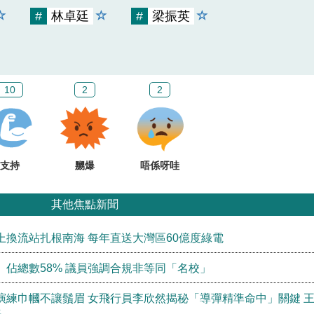
#
林卓廷
#
梁振英
10
2
2
支持
嬲爆
唔係呀哇
其他焦點新聞
換流站扎根南海 每年直送大灣區60億度綠電
佔總數58% 議員強調合規非等同「名校」
演練巾幗不讓鬚眉 女飛行員李欣然揭秘「導彈精準命中」關鍵 
海