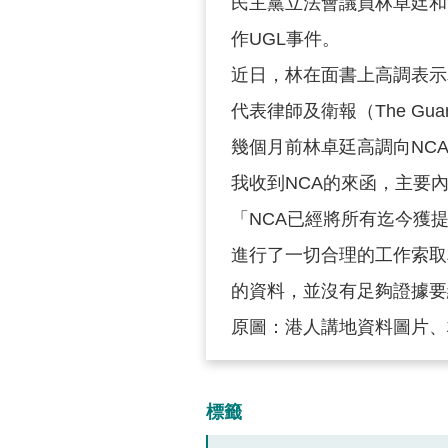
民主黨立法會議員林卓廷和
作UGL事件。
近日，林在面書上高調表示
代表律師及衛報（The Gua
幾個月前林卓廷高調向NC
我收到NCA的來函，主要
「NCA已經將所有迄今獲
進行了一切合理的工作索取
的資料，並沒有足夠證據要
原圖：港人講地資料圖片、
標籤