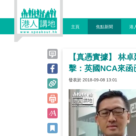
主頁
焦點新聞
港
【真憑實據】 林卓
擊：英國NCA來函
發表於 2018-09-08 13:01