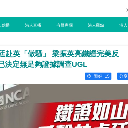
0
人點播
港人直播
有聲專欄
港人觀點
港人
廷赴英「做騷」 梁振英亮鐵證完美反
已決定無足夠證據調查UGL
讚好
15
分享