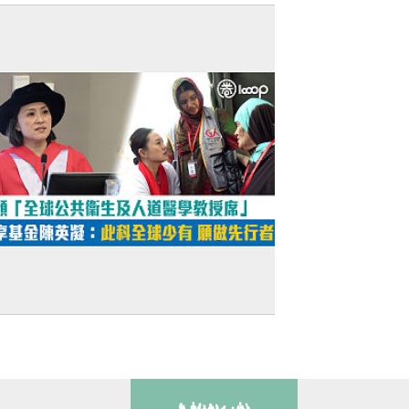
衞生部長高度評價 梁振英：香港發揮不可
代作用
短片】【實至名歸】共享基金陳英凝獲頒
全球公共衞生及人道醫學教授席」：此科全
少有 願意做先行者