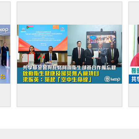
不同文化了解世界 學生：英媒對華多揣測性
地
報道 真實中國獨特多元現代化
替
中心
【善用低空科技】共享基金會與瓦努阿圖衞
【
轉化
生部簽合作備忘錄、啟動衞生健康及援災無人
「
機項目 梁振英：築起「空中生命線」
球