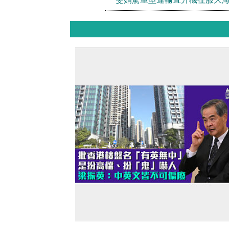
【扮「鬼」嚇人】批香港樓盤名「有英