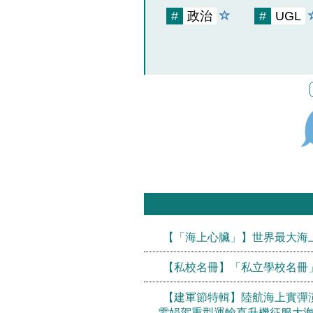
#
政治
#
UGL
【「海上心臟」】世界最大海上
【私校名冊】「私立學校名冊」
【建軍節特輯】陸航海上實彈
雯娟駕重型運輸直升機征服大