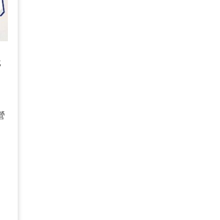
就
營
，