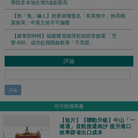
學院非本地生增3成創新高
【扮「鬼」嚇人】批香港樓盤名「有英無中」扮高檔
梁振英：中英文皆不可偏廢
【建軍節特輯】福建艦電磁彈射細節首披露 「空
警-600」成功起飛開啟航母「千里眼」
評論
評論
你可能感興趣
【短片】【聯動升級】中山「一
港通」首航接通南沙 提升港口
效率節省出口成本