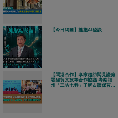
【今日網圖】擁抱AI秘訣
【閩港合作】李家超訪閩見證簽
署經貿文旅等合作協議 考察福
州「三坊七巷」了解古蹟保育情
況