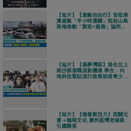
【短片】【遊艇自由行】首批港
澳遊艇「半小時通關」抵桂山島
珠海推動「製造+服務」協同發
展
【短片】【築夢灣區】港生北上
南沙探索職涯新機遇 學生：內
地科技緊貼流行政策助港青少年
創業就業
【短片】【煥發新活力】西關元
素＋咖啡文化 廣州荔灣老城吸
引國際客