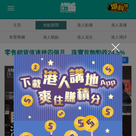
主頁
焦點新聞
港人點播
港人直播
有聲專欄
港人觀點
港人花生
港人博評
零售銷貨值連挫四個月 珠寶首飾勁跌24.5%
讚好
0
分享