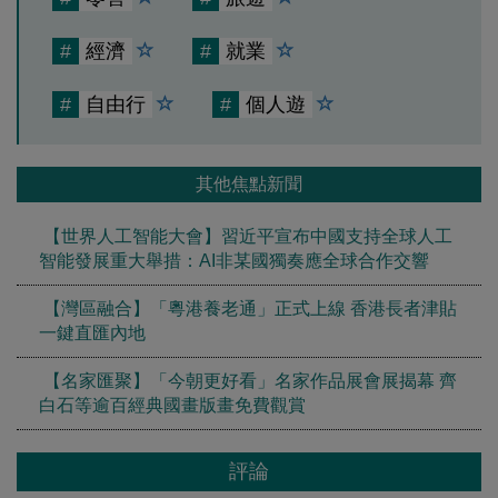
#
經濟
#
就業
#
自由行
#
個人遊
其他焦點新聞
【世界人工智能大會】習近平宣布中國支持全球人工
智能發展重大舉措：AI非某國獨奏應全球合作交響
【灣區融合】「粵港養老通」正式上線 香港長者津貼
一鍵直匯內地
【名家匯聚】「今朝更好看」名家作品展會展揭幕 齊
白石等逾百經典國畫版畫免費觀賞
評論