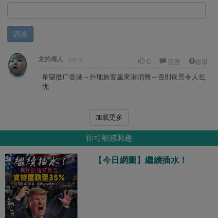
評論
龙的傳人
4年前
0
回應
檢舉
希望推广香港～外地旅客重來港消費～否則前景令人担
忧
加載更多
你可能感興趣
【今日網圖】繼續插水！