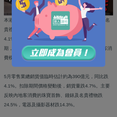
本港零售銷貨值連跌4個月，受珠寶首飾、鐘表及名
貴禮品的銷貨值維持雙位數跌幅拖累，5月按年跌
4.1%，主因去年出現的搶金潮推高基數。政府預
期，短期內零售業務前景會繼續受基數效應及旅客消
費模式轉變影響。
5月零售業總銷貨值臨時估計約為390億元，同比跌
4.1%。扣除期間價格變動後，銷貨量跌4.7%。主要
反映內地客消費的珠寶首飾、鐘錶及名貴禮物跌
24.5%，電器及攝影器材跌14.3%。