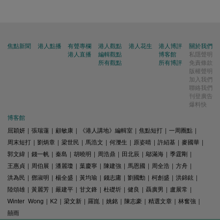
焦點新聞
港人點播
有聲專欄
港人觀點
港人花生
港人博評
關於我們
港人直播
編輯觀點
博客館
私隱聲明
所有觀點
所有博評
免責條款
版權聲明
加入我們
聯絡我們
刊登廣告
爆料快
博客館
屈穎妍
|
張瑞蓮
|
顧敏康
|
《港人講地》編輯室
|
焦點短打
|
一周圈點
|
周末短打
|
劉炳章
|
梁世民
|
馬浩文
|
何濼生
|
原姿晴
|
許紹基
|
麥國華
|
郭文緯
|
錢一帆
|
秦島
|
胡曉明
|
周浩鼎
|
田北辰
|
鄔滿海
|
季霆剛
|
王惠貞
|
周伯展
|
潘麗瓊
|
葉慶寧
|
陳建強
|
馬恩國
|
周全浩
|
方舟
|
洪為民
|
鄧淑明
|
楊全盛
|
黃均瑜
|
錢志庸
|
劉國勳
|
柯創盛
|
洪錦鉉
|
陸頌雄
|
黃麗芳
|
嚴建平
|
甘文鋒
|
杜礎圻
|
健良
|
聶廣男
|
盧展常
|
Winter Wong
|
K2
|
梁文新
|
羅崑
|
姚銘
|
陳志豪
|
精選文章
|
林奮強
|
囍雨