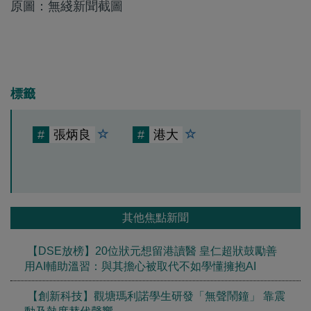
原圖：無綫新聞截圖
標籤
#
張炳良
#
港大
其他焦點新聞
【DSE放榜】20位狀元想留港讀醫 皇仁超狀鼓勵善
用AI輔助溫習：與其擔心被取代不如學懂擁抱AI
【創新科技】觀塘瑪利諾學生研發「無聲鬧鐘」 靠震
動及熱度替代聲響