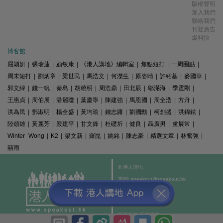
版權聲明
加入我們
聯絡我們
刊登廣告
爆料快
博客館
屈穎妍
|
張瑞蓮
|
顧敏康
|
《港人講地》編輯室
|
焦點短打
|
一周圈點
|
周末短打
|
劉炳章
|
梁世民
|
馬浩文
|
何濼生
|
原姿晴
|
許紹基
|
麥國華
|
郭文緯
|
錢一帆
|
秦島
|
胡曉明
|
周浩鼎
|
田北辰
|
鄔滿海
|
季霆剛
|
王惠貞
|
周伯展
|
潘麗瓊
|
葉慶寧
|
陳建強
|
馬恩國
|
周全浩
|
方舟
|
洪為民
|
鄧淑明
|
楊全盛
|
黃均瑜
|
錢志庸
|
劉國勳
|
柯創盛
|
洪錦鉉
|
陸頌雄
|
黃麗芳
|
嚴建平
|
甘文鋒
|
杜礎圻
|
健良
|
聶廣男
|
盧展常
|
Winter Wong
|
K2
|
梁文新
|
羅崑
|
姚銘
|
陳志豪
|
精選文章
|
林奮強
|
囍雨
© 港人講地
電郵: speakout@speakout.hk
傳真: 85228041301
All rights reserved.
版權所有 不得轉載