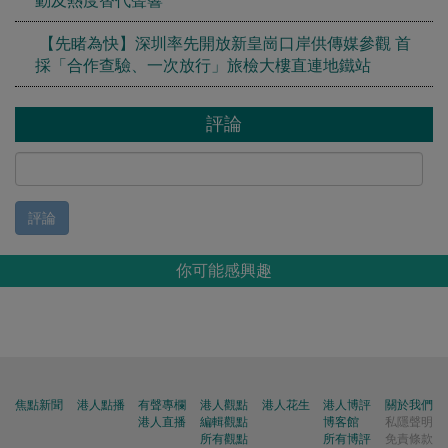
【先睹為快】深圳率先開放新皇崗口岸供傳媒參觀 首
採「合作查驗、一次放行」旅檢大樓直連地鐵站
評論
評論
你可能感興趣
焦點新聞
港人點播
有聲專欄
港人觀點
港人花生
港人博評
關於我們
港人直播
編輯觀點
博客館
私隱聲明
所有觀點
所有博評
免責條款