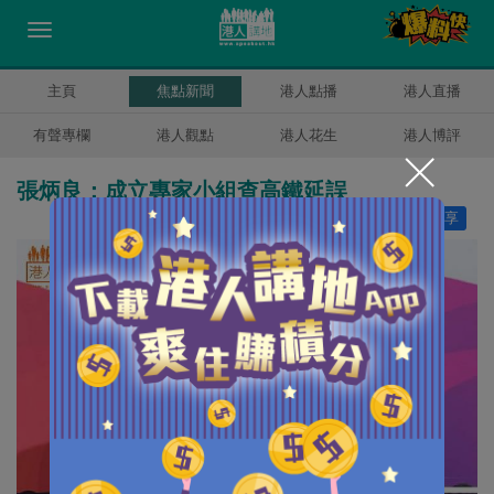
主頁
焦點新聞
港人點播
港人直播
有聲專欄
港人觀點
港人花生
港人博評
張炳良：成立專家小組查高鐵延誤
讚好
0
分享