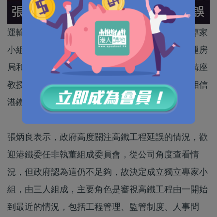
運輸及房屋局局長張炳良宣布，政府會成立獨立專家
小組，調查高鐵香港段工程延誤，審視範圍包括運房
局和路政署的工作，小組專家由港大岩石工程系講座
教授、港大前副校長李焯芬率領。張炳良表示，相信
港鐵會充份配合並全力支持。
張炳良表示，政府高度關注高鐵工程延誤的情況，歡
迎港鐵委任非執董組成委員會，從公司角度查看情
況，但政府認為這仍不足夠，故決定成立獨立專家小
組，由三人組成，主要角色是審視高鐵工程由一開始
到最近的情況，包括工程管理、監管制度、人事問