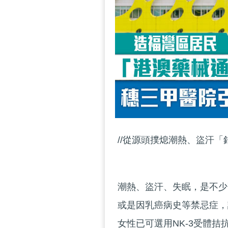
//從源頭撲熄潮熱、盜汗「
潮熱、盜汗、失眠，是不少
或是因乳癌病史等禁忌症，
女性已可選用NK-3受體