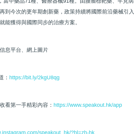
，當中藥品71種、醫療器械91種。由腫瘤標靶藥、罕見病
再到今次的更年期創新藥，政策持續將國際前沿藥械引
就能獲得與國際同步的治療方案。
信息平台、網上圖片
頻道：
https://bit.ly/2kgU8qg
收看第一手精彩內容：
https://www.speakout.hk/app
w.instagram.com/speakout_hk/?hl=zh-hk