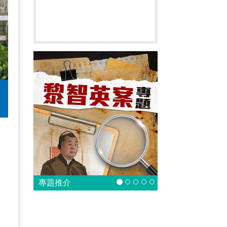
專題推介
，
類
，