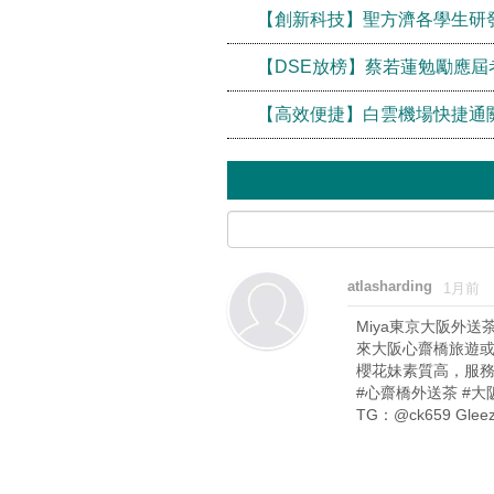
【創新科技】聖方濟各學生研發
【DSE放榜】蔡若蓮勉勵應
【高效便捷】白雲機場快捷通
atlasharding
1月前
Miya東京大阪外送
來大阪心齋橋旅遊或
櫻花妹素質高，服
#心齋橋外送茶 #大
TG：@ck659 Glee