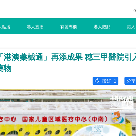
0
人點播
港人直播
有聲專欄
港人觀點
港人
「港澳藥械通」再添成果 穗三甲醫院引
藥物
讚好
1
分享