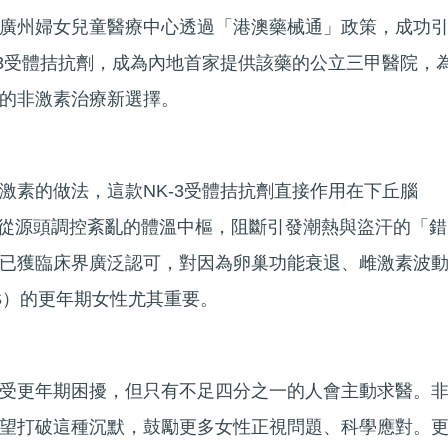
廣州婦女兒童醫療中心透過「港澳藥械通」政策，成功
-3受體拮抗劑，成為內地首家提供該藥的公立三甲醫院，
的非激素治療新選擇。
激素的做法，這款NK-3受體拮抗劑直接作用在下丘腦
體，從源頭調控紊亂的體溫中樞，阻斷引發潮熱與盜汗的「錯
已獲臨床界廣泛認可，對因為卵巢功能衰退、雌激素波
S）的更年期女性尤其重要。
受更年期困擾，但只有不足四分之一的人會主動求醫。
望打破這種沉默，鼓勵更多女性正視問題、科學應對。