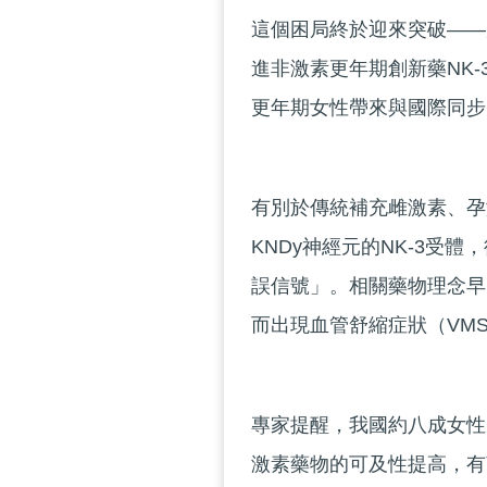
這個困局終於迎來突破——
進非激素更年期創新藥NK
更年期女性帶來與國際同步
有別於傳統補充雌激素、孕
KNDy神經元的NK-3受
誤信號」。相關藥物理念早
而出現血管舒縮症狀（VM
專家提醒，我國約八成女性
激素藥物的可及性提高，有