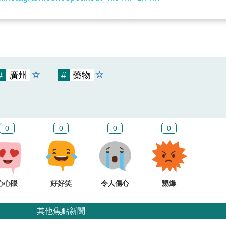
#
廣州
#
藥物
0
0
0
0
心心眼
好好笑
令人傷心
嬲爆
其他焦點新聞