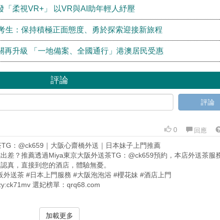
「柔視VR+」 以VR與AI助年輕人紓壓
屆考生：保持積極正面態度、勇於探索迎接新旅程
關再升級 「一地備案、全國通行」港澳居民受惠
評論
評論
0
回應
茶TG：@ck659｜大阪心齋橋外送｜日本妹子上門推薦
出差？推薦透過Miya東京大阪外送茶TG：@ck659預約，本店外送茶服
務認真，直接到您的酒店，體驗無憂。
阪外送茶 #日本上門服務 #大阪泡泡浴 #櫻花妹 #酒店上門
zy:ck71mv 選妃榜單：qrq68.com
加載更多