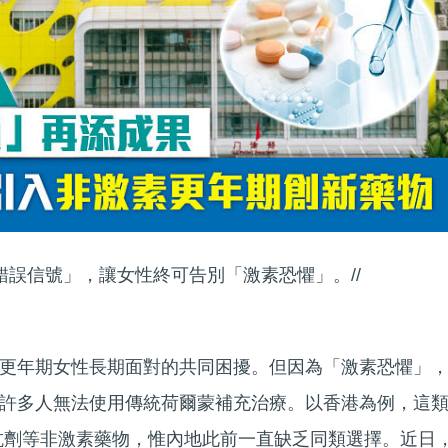
錯誤信號」，讓女性終可告別「激素恐懼」。//
更年期女性長期面對的共同困擾。但因為「激素恐懼」
許多人無法使用傳統荷爾蒙補充治療。以香港為例，這
拮抗劑等非激素藥物，惟內地此前一直缺乏同類選擇。近日