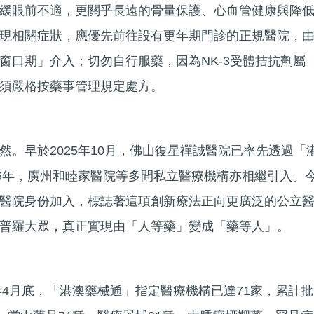
緩眼前不適，更關乎長遠的骨量保護、心血管健康與降
現相關症狀，應優先前往設有更年期門診的正規醫院，
窗口期」介入；切勿自行服藥，因為NK-3受體拮抗劑屬
須嚴格按藥事管理規定處方。
然。早於2025年10月，佛山復星禪誠醫院已率先透過「
26年，廣州和睦家醫院等多間私立醫療機構亦相繼引入。
醫院身份加入，標誌著這項創新療法正向更廣泛的公立
普羅大眾，真正實現由「人等藥」變成「藥等人」。
年4月底，「港澳藥械通」指定醫療機構已達71家，累計批