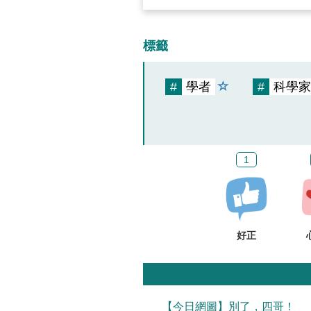
標籤
#
學者
#
科學家
1
好正
【今日網圖】別了，四哥！