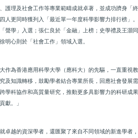
、護理及社會工作等專業範疇成就卓著，並成功躋身「
四人更同時獲列入「最近單一年度科學影響力排行榜」
「聲學」入選；張仁良於「金融」上榜；史學禮及王灝
徐明心則於「社會工作」領域入選。
大作為香港應用科學大學（應科大）的先驅，一直重視
究及知識轉移，鼓勵學者結合專業所長，回應社會發展
跨學科協作和高質量研究，推動更多具影響力的科研成
貢獻。」
就卓越的資深學者，還匯聚了來自不同領域的新進學者