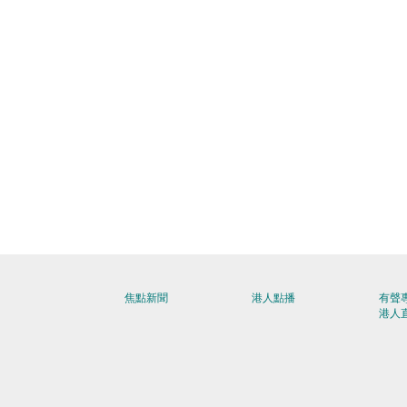
焦點新聞
港人點播
有聲
港人