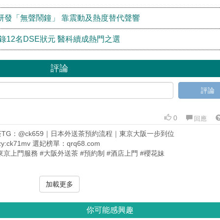
研發「無聲鬧鐘」 靠震動及熱度替代聲響
錄12名DSE狀元 醫科續成熱門之選
評論
評論
0
回應
茶TG：@ck659｜日本外送茶預約流程｜東京大阪一步到位
zy:ck71mv 選妃榜單：qrq68.com
東京上門服務 #大阪外送茶 #預約制 #酒店上門 #櫻花妹
加載更多
你可能感興趣