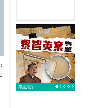
球
正
王
專題推介