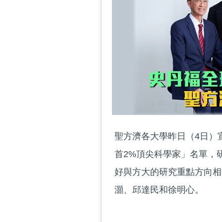
聖方濟各大學昨日（4日）
首2%頂尖科學家」名單，
好與方大的研究重點方向相
灝、邱達民和徐明心。