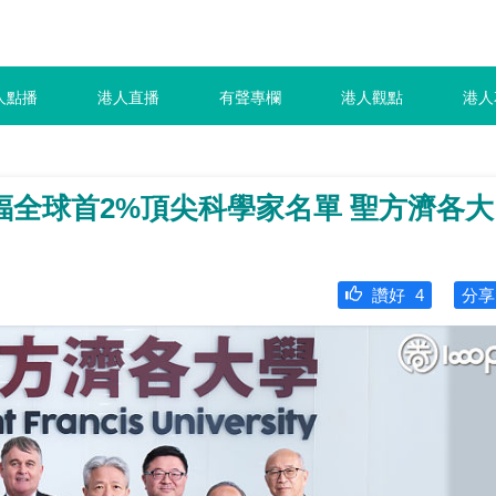
人點播
港人直播
有聲專欄
港人觀點
港人
福全球首2%頂尖科學家名單 聖方濟各大
讚好
4
分享