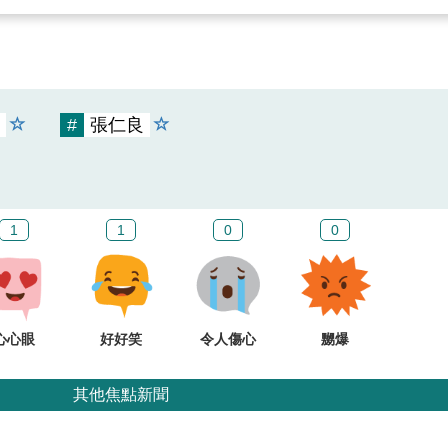
#
張仁良
1
1
0
0
心心眼
好好笑
令人傷心
嬲爆
其他焦點新聞