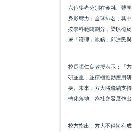
六位學者分別在金融、聲學
身影響力」全球排名；其中
按學科範疇劃分，梁以德於
屬「護理」範疇；邱達民與
校長張仁良教授表示：「方
研並重，並積極推動應用研
要。未來，方大將繼續支持
轉化落地，為社會發展作出
校方指出，方大不僅擁有成