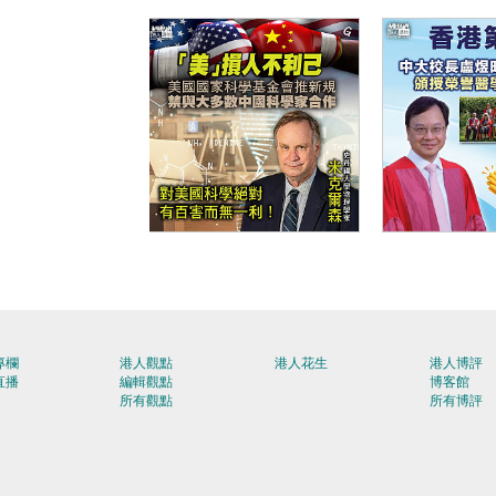
【今日網圖】「美」損
【今日網圖
人不利己
人
專欄
港人觀點
港人花生
港人博評
直播
編輯觀點
博客館
所有觀點
所有博評