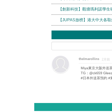
【創新科技】觀塘瑪利諾學生
【JUPAS放榜】港大中大各取
thelmarollins
2月前
Miya東京大阪外送
TG：@ck659 Glee
#日本外送茶預約 #