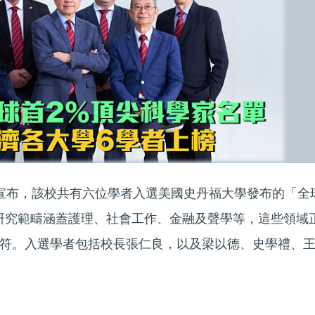
宣布，該校共有六位學者入選美國史丹福大學發布的「全
研究範疇涵蓋護理、社會工作、金融及聲學等，這些領域
符。入選學者包括校長張仁良，以及梁以德、史學禮、