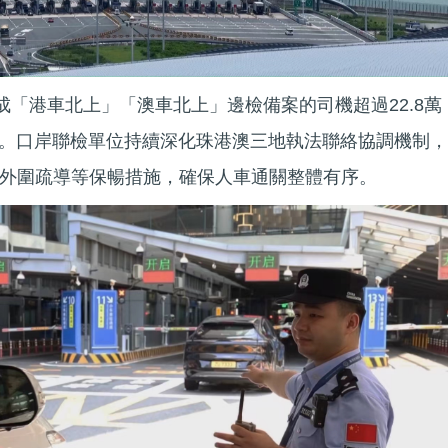
成「港車北上」「澳車北上」邊檢備案的司機超過22.8萬
萬輛。口岸聯檢單位持續深化珠港澳三地執法聯絡協調機制，
外圍疏導等保暢措施，確保人車通關整體有序。