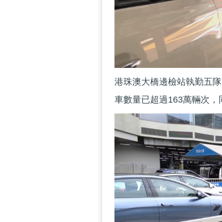
港珠澳大橋邊檢站執勤五隊
車數量已超過163萬輛次，