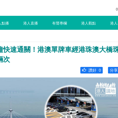
0
人點播
港人直播
有聲專欄
港人觀點
港人
鐘快速通關！港澳單牌車經港珠澳大橋
輛次
讚好
0
分享