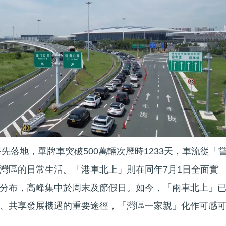
率先落地，單牌車突破500萬輛次歷時1233天，車流從「
灣區的日常生活。「港車北上」則在同年7月1日全面實
分布，高峰集中於周末及節假日。如今，「兩車北上」
、共享發展機遇的重要途徑，「灣區一家親」化作可感