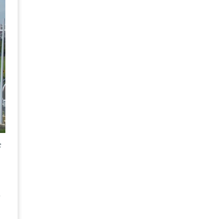
嘗
已
可