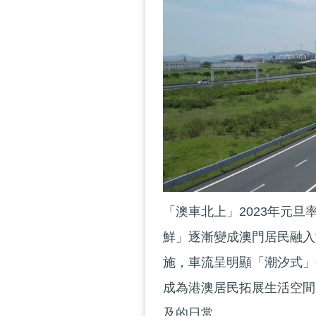
「澳車北上」2023年元旦
鮮」逐漸變成澳門居民融入
施，車流呈明顯「潮汐式」
成為港澳居民拓展生活空間
及的日常。