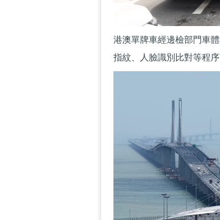
港澳單牌車經邊檢部門車體
指紋、人臉識別比對等程序