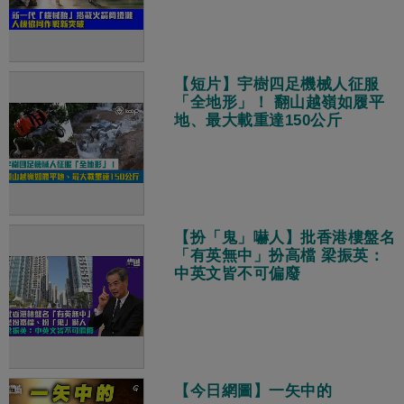
【短片】宇樹四足機械人征服
「全地形」！ 翻山越嶺如履平
地、最大載重達150公斤
【扮「鬼」嚇人】批香港樓盤名
「有英無中」扮高檔 梁振英：
中英文皆不可偏廢
【今日網圖】一矢中的