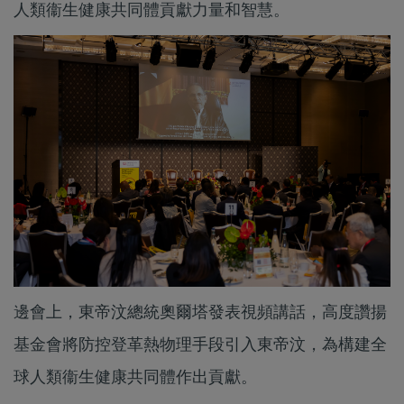
人類衞生健康共同體貢獻力量和智慧。
邊會上，東帝汶總統奧爾塔發表視頻講話，高度讚揚
基金會將防控登革熱物理手段引入東帝汶，為構建全
球人類衞生健康共同體作出貢獻。