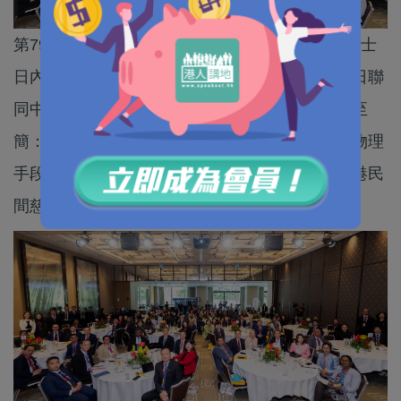
第79屆世界衞生大會（WHA）周一（18日）在瑞士
日內瓦舉行。香港民間慈善機構共享基金會於同日聯
同中國疾控中心，在日內瓦洲際酒店舉辦「大道至
簡：無蚊則無登革熱」周邊會議，向全球推廣以物理
手段防控蟲媒疾病的「中國方案」。這是首個本港民
間慈善機構在世衞大會主辦邊會。