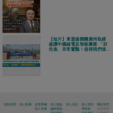
【短片】東盟媒體團廣州取經
盛讚中國綠電及智能農業 「好
先進、非常驚豔！值得我們借鑑
學習！」
焦點新聞
港人點播
有聲專欄
港人觀點
港人花生
港人博評
關於我們
港人直播
編輯觀點
博客館
私隱聲明
所有觀點
所有博評
免責條款