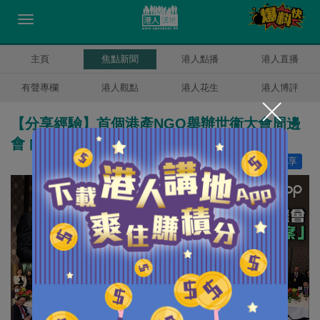
主頁
焦點新聞
港人點播
港人直播
有聲專欄
港人觀點
港人花生
港人博評
【分享經驗】首個港產NGO舉辦世衞大會周邊
會 向全球推廣防控登革熱「中國方案」
讚好
18
分享