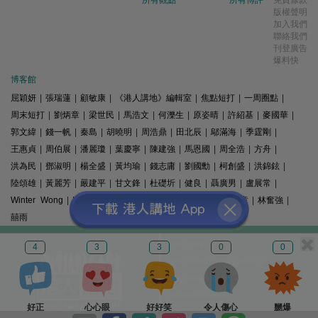
版權聲明
加入我們
聯絡我們
刊登廣告
爆料快
博客館
屈穎妍
|
張瑞蓮
|
顧敏康
|
《港人講地》編輯室
|
焦點短打
|
一周圈點
|
周末短打
|
劉炳章
|
梁世民
|
馬浩文
|
何濼生
|
原姿晴
|
許紹基
|
麥國華
|
郭文緯
|
錢一帆
|
秦島
|
胡曉明
|
周浩鼎
|
田北辰
|
鄔滿海
|
季霆剛
|
王惠貞
|
周伯展
|
潘麗瓊
|
葉慶寧
|
陳建強
|
馬恩國
|
周全浩
|
方舟
|
洪為民
|
鄧淑明
|
楊全盛
|
黃均瑜
|
錢志庸
|
劉國勳
|
柯創盛
|
洪錦鉉
|
陸頌雄
|
黃麗芳
|
嚴建平
|
甘文鋒
|
杜礎圻
|
健良
|
聶廣男
|
盧展常
|
Winter Wong
|
K2
|
梁文新
|
羅崑
|
姚銘
|
陳志豪
|
精選文章
|
林奮強
|
囍雨
© 港人講地
4
3
3
0
0
電郵: speakout@speakout.hk
傳真: 85228041301
All rights reserved.
好正
心心眼
好好笑
令人傷心
嬲爆
版權所有 不得轉載