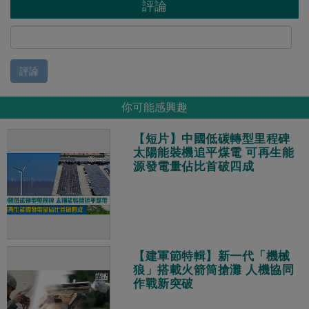
評論
評論
你可能感興趣
【短片】中國低碳轉型里程碑
太陽能裝機追平煤電 可再生能
源發電量佔比首破四成
【建軍節特輯】新一代「機械
狼」搭載火箭筒搶灘 人機協同
作戰新突破