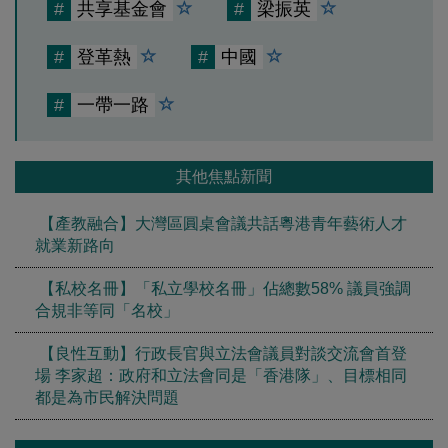
#
共享基金會
#
梁振英
#
登革熱
#
中國
#
一帶一路
其他焦點新聞
【產教融合】大灣區圓桌會議共話粵港青年藝術人才
就業新路向
【私校名冊】「私立學校名冊」佔總數58% 議員強調
合規非等同「名校」
【良性互動】行政長官與立法會議員對談交流會首登
場 李家超：政府和立法會同是「香港隊」、目標相同
都是為市民解決問題