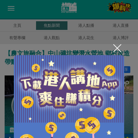
主頁
焦點新聞
港人點播
港人直播
有聲專欄
港人觀點
港人花生
港人博評
【農文旅融合】中山礦坑變潛水營地 鄉村改造
帶動新活力
讚好
0
分享