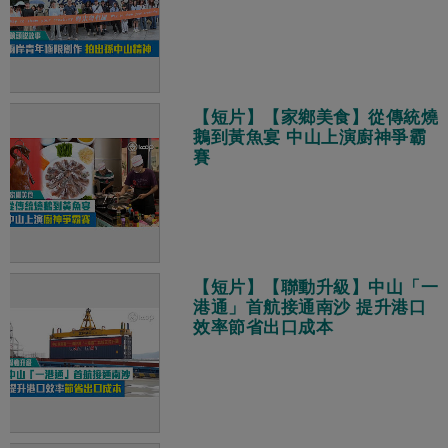
【短片】【家鄉美食】從傳統燒
鵝到黃魚宴 中山上演廚神爭霸
賽
【短片】【聯動升級】中山「一
港通」首航接通南沙 提升港口
效率節省出口成本