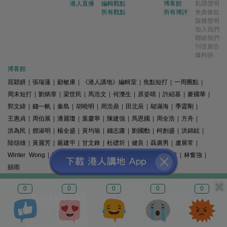
港人直播
編輯觀點
博客館
私隱聲明
所有觀點
所有博評
免責條款
版權聲明
加入我們
聯絡我們
刊登廣告
爆料快
博客館
屈穎妍
|
張瑞蓮
|
顧敏康
|
《港人講地》編輯室
|
焦點短打
|
一周圈點
|
周末短打
|
劉炳章
|
梁世民
|
馬浩文
|
何濼生
|
原姿晴
|
許紹基
|
麥國華
|
郭文緯
|
錢一帆
|
秦島
|
胡曉明
|
周浩鼎
|
田北辰
|
鄔滿海
|
季霆剛
|
王惠貞
|
周伯展
|
潘麗瓊
|
葉慶寧
|
陳建強
|
馬恩國
|
周全浩
|
方舟
|
洪為民
|
鄧淑明
|
楊全盛
|
黃均瑜
|
錢志庸
|
劉國勳
|
柯創盛
|
洪錦鉉
|
陸頌雄
|
黃麗芳
|
嚴建平
|
甘文鋒
|
杜礎圻
|
健良
|
聶廣男
|
盧展常
|
Winter Wong
|
K2
|
梁文新
|
羅崑
|
姚銘
|
陳志豪
|
精選文章
|
林奮強
|
囍雨
© 港人講地
0
0
0
0
0
電郵: speakout@speakout.hk
傳真: 85228041301
All rights reserved.