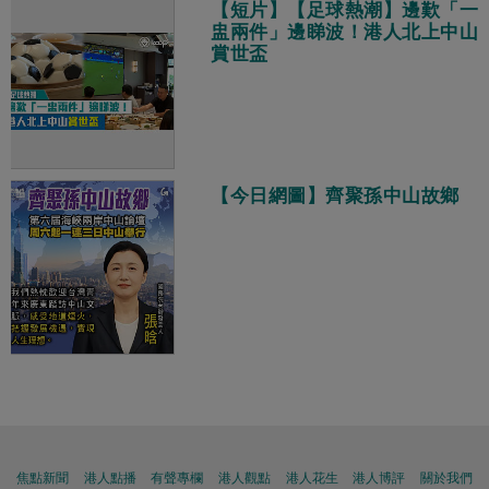
【短片】【足球熱潮】邊歎「一
盅兩件」邊睇波！港人北上中山
賞世盃
【今日網圖】齊聚孫中山故鄉
焦點新聞
港人點播
有聲專欄
港人觀點
港人花生
港人博評
關於我們