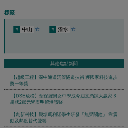
標籤
#
中山
#
潛水
其他焦點新聞
【超級工程】深中通道沉管隧道技術 獲國家科技進步
獎一等獎
【DSE放榜】聖保羅男女中學成今屆文憑試大贏家 3
超狀2狀元皆表明留港讀醫
【創新科技】觀塘瑪利諾學生研發「無聲鬧鐘」 靠震
動及熱度替代聲響