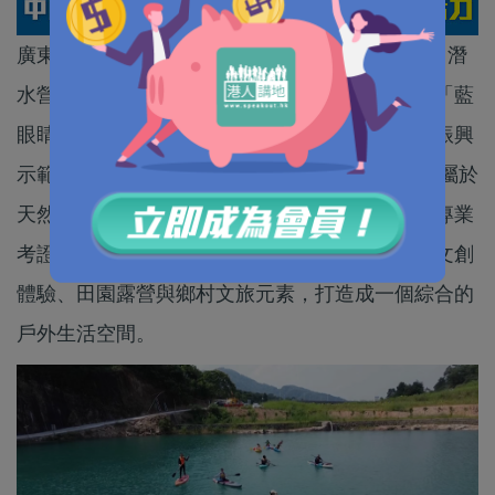
廣東中山首個持牌礦坑潛水營地「Minemine礦邁·潛
水營地」，近日在南區曹邊村揭幕。這個被稱為「藍
眼睛」的潛水營地坐落於南區「十里畫廊」鄉村振興
示範帶，坐擁58畝水域，水底能見度可達10米，屬於
天然優質潛水場地。營地提供零基礎潛水體驗、專業
考證等核心服務，未來更會逐步加入咖啡休閒、文創
體驗、田園露營與鄉村文旅元素，打造成一個綜合的
戶外生活空間。